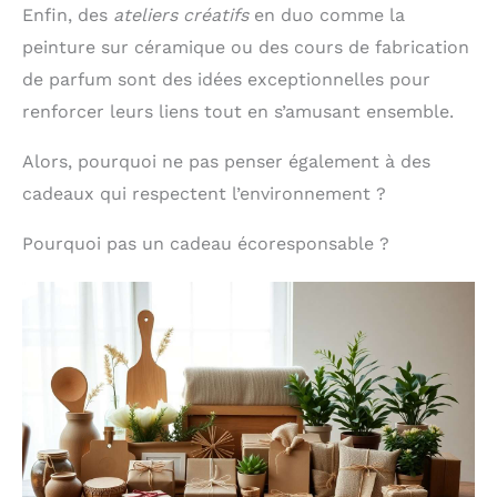
Enfin, des
ateliers créatifs
en duo comme la
respectueuse de
l'environnement, tout en
peinture sur céramique ou des cours de fabrication
préservant les arômes
naturels des plantes
de parfum sont des idées exceptionnelles pour
renforcer leurs liens tout en s’amusant ensemble.
Alors, pourquoi ne pas penser également à des
cadeaux qui respectent l’environnement ?
Pourquoi pas un cadeau écoresponsable ?