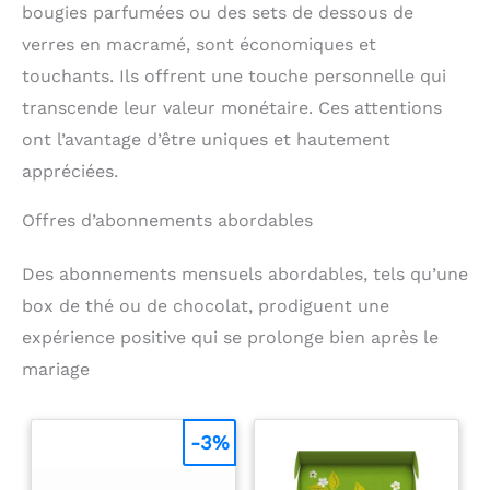
bougies parfumées ou des sets de dessous de
garantit que tout le
monde peut profiter du
verres en macramé, sont économiques et
festin visuel, offrant une
expérience immersive
touchants. Ils offrent une touche personnelle qui
sous tous les angles
transcende leur valeur monétaire. Ces attentions
[Convient à Plusieurs
Scènes]: Que ce soit un
ont l’avantage d’être uniques et hautement
anniversaire, un mariage
appréciées.
ou tout autre événement
important comme une
réunion de famille, un
Offres d’abonnements abordables
cadre photo numérique
est le c-a-d-e-a-u parfait
pour commémorer les
Des abonnements mensuels abordables, tels qu’une
moments spéciaux de la
box de thé ou de chocolat, prodiguent une
vie. Après votre achat,
même si le cadre photo
expérience positive qui se prolonge bien après le
est offert en c-a-d-e-a-u,
vous pouvez être assuré
mariage
que vous et le
destinataire de la
surprise bénéficierez
-3%
d'une assistance clientèle
professionnelle 24h/24 et
7j/7, d'une g-a-r-a-n-t-i-e