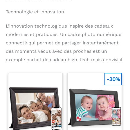
L, ni trop grand ni trop petit, s'adapte parfaitement
à la plupart des besoins de cuisson des ménages. Si
Technologie et innovation
vous avez des questions sur nos produits, n'hésitez
pas à nous contacter, notre objectif est de fournir à
L’innovation technologique inspire des cadeaux
chaque client un service de qualité.
modernes et pratiques. Un cadre photo numérique
connecté qui permet de partager instantanément
des moments vécus avec des proches est un
exemple parfait de cadeau high-tech mais convivial
-30%