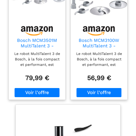
Bosch MCM3501M
Bosch MCM3100W
MultiTalent 3 -
MultiTalent 3 -
Robot de cuisine,
Robot de cuisine,
Le robot MultiTalent 3 de
Le robot MultiTalent 3 de
Puissant moteur,
puissant moteur
Bosch, à la fois compact
Bosch, à la fois compact
Blender
et performant, est
et performant, est
l'appareil électroménager
l'appareil électroménager
qui vous permettra de
qui vous permettra de
79,99 €
56,99 €
réussir toutes vos
réussir toutes vos
préparations et recettes,
préparations et recettes,
même les plus exigeantes
même les plus exigeantes
Hautement polyvalent :
Son format extrêmement
le robot est doté de plus
compact le rend adapté
de 50 fonctions dont
même aux cuisines les
fouetter, mélanger, battre,
plus petites / Installation
mixer, hacher, mélanger,
facile des accessoires
pétrir... / Grande
grâce au marquage malin
puissance de 800 W Le
Hautement polyvalent :
robot est équipé d'une
le robot est doté de plus