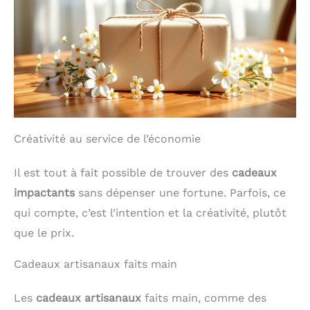
cadre peut mettre en
valeur son charme
unique dans n'importe
quel environnement. De
plus, le cadre photo est
équipé d'un affichage
météo, d'une horloge,
d'un mode veille et
d'autres fonctionnalités
qui le transforment en
votre assistant de vie
Créativité au service de l’économie
performant [Une
Expérience Visuelle
Exceptionnelle]: Le cadre
Il est tout à fait possible de trouver des
cadeaux
photo intelligent de 10,1
impactants
sans dépenser une fortune. Parfois, ce
pouces est équipé de la
dernière technologie
qui compte, c’est l’intention et la créativité, plutôt
tactile IPS 1280x800,
présentant des photos et
que le prix.
des vidéos de votre
album photo numérique
Cadeaux artisanaux faits main
avec une clarté et des
couleurs vibrantes
incomparables. Son
Les
cadeaux artisanaux
faits main, comme des
grand angle de vision