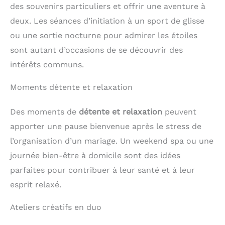
des souvenirs particuliers et offrir une aventure à
SANS JAMAIS D'AROMES
AJOUTES : Récolte
deux. Les séances d’initiation à un sport de glisse
raisonnée avec nos
maîtres infuseurs qui
ou une sortie nocturne pour admirer les étoiles
sélectionnent les plantes
sont autant d’occasions de se découvrir des
là où elles s'épanouissent
pleinement pour garantir
intérêts communs.
une qualité optimale et
des saveurs authentiques
Moments détente et relaxation
VARIÉTÉ DE RECETTES :
Des infusions pour
chaque moment de la
Des moments de
détente et relaxation
peuvent
journée, que ce soit pour
favoriser le sommeil,
apporter une pause bienvenue après le stress de
faciliter la digestion, se
l’organisation d’un mariage. Un weekend spa ou une
détoxifier ou simplement
se détendre avec des
journée bien-être à domicile sont des idées
mélanges de plantes
soigneusement élaborés
parfaites pour contribuer à leur santé et à leur
SACHETS PRATIQUES ET
esprit relaxé.
ÉCOLOGIQUES : Sachets
d'infusion conçus sans
ficelle, sans colle et sans
Ateliers créatifs en duo
agrafe pour une
utilisation simple et