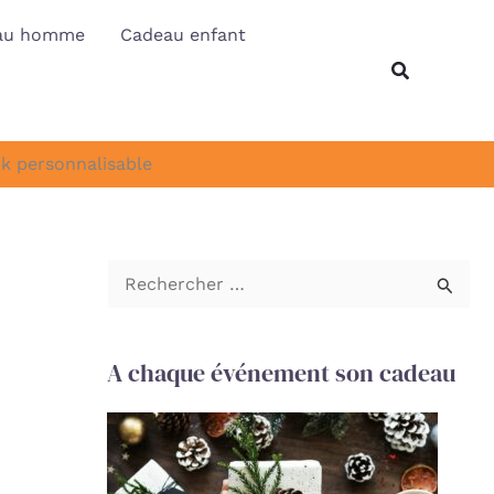
au homme
Cadeau enfant
Recherche
8k personnalisable
R
e
c
A chaque événement son cadeau
h
e
r