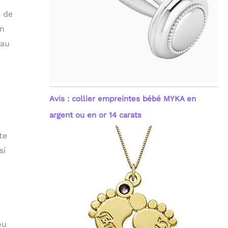
e de
on
 au
Avis : collier empreintes bébé MYKA en
argent ou en or 14 carats
te
si
ou