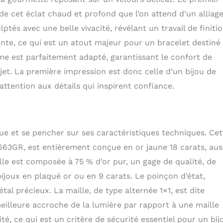
ède cet éclat chaud et profond que l’on attend d’un alliag
lptés avec une belle vivacité, révélant un travail de finiti
nante, ce qui est un atout majeur pour un bracelet destiné
me est parfaitement adapté, garantissant le confort de
objet. La première impression est donc celle d’un bijou de
ttention aux détails qui inspirent confiance.
ique et se pencher sur ses caractéristiques techniques. Cet
3GR, est entièrement conçue en or jaune 18 carats, aus
elle est composée à 75 % d’or pur, un gage de qualité, de
bijoux en plaqué or ou en 9 carats. Le poinçon d’état,
al précieux. La maille, de type alternée 1×1, est dite
 meilleure accroche de la lumière par rapport à une maille
té, ce qui est un critère de sécurité essentiel pour un bij