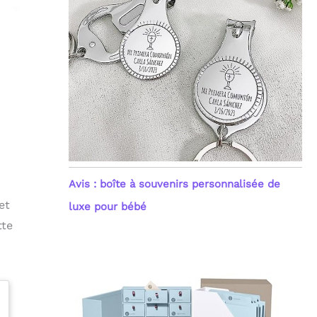
Avis : boîte à souvenirs personnalisée de
et
luxe pour bébé
tte