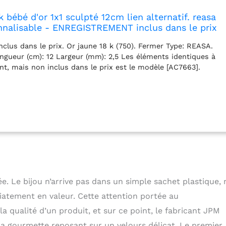
 bébé d'or 1x1 sculpté 12cm lien alternatif. reasa
nnalisable - ENREGISTREMENT inclus dans le prix
nclus dans le prix. Or jaune 18 k (750). Fermer Type: REASA.
Longueur (cm): 12 Largeur (mm): 2,5 Les éléments identiques à
nt, mais non inclus dans le prix est le modèle [AC7663].
ant. Inclus cas, papier cadeau et autocollant. enregistrement
 le nom et la date inclus dans le prix - éléments reconnus ne
ourner - Une fois la commande, envoyer un texte de message
ée. Le bijou n’arrive pas dans un simple sachet plastique,
iatement en valeur. Cette attention portée au
a qualité d’un produit, et sur ce point, le fabricant JPM
la gourmette reposant sur un velours délicat. Le premier