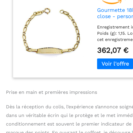
Gourmette 18k
close - perso
Enregistrement i
Poids (g): 1,15. 
cet enregistreme
Destinataire: Enf
362,07 €
initial (joints),
peuvent pas ret
à enregistrer..
Prise en main et premières impressions
Dès la réception du colis, l’expérience s’annonce soign
dans un véritable écrin qui le protège et le met imméd
conditionnement est souvent le premier indicateur de l
marque des points. En ouvrant le coffret, je découvre 