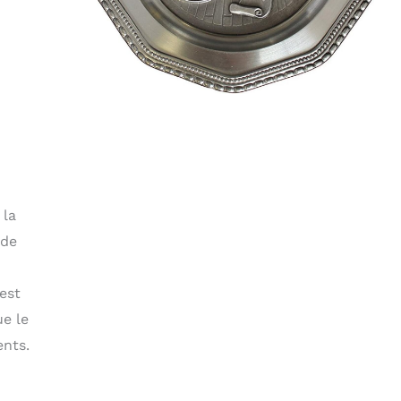
 la
 de
’est
ue le
ents.