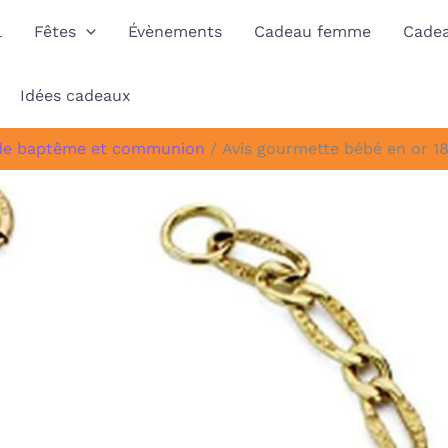
l
Fêtes
Évènements
Cadeau femme
Cade
Idées cadeaux
de baptême et communion
Avis gourmette bébé en or 1