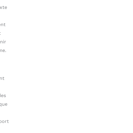
exte
ent
t
nir
me.
nt
des
ique
port