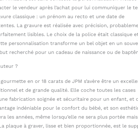
ntacter le vendeur après l’achat pour lui communiquer le t
ravure classique : un prénom au recto et une date de
ttentes. La gravure est réalisée avec précision, probablem
faitement lisibles. Le choix de la police était classique e
Cette personnalisation transforme un bel objet en un souve
e but recherché pour un cadeau de naissance ou de baptê
auteur ?
 gourmette en or 18 carats de JPM s’avère être un excelle
ionnel et de grande qualité. Elle coche toutes les cases
ne fabrication soignée et sécuritaire pour un enfant, et 
vantage indéniable pour le confort du bébé, et son esthét
sera les années, même lorsqu’elle ne sera plus portée mais
 plaque à graver, lisse et bien proportionnée, est le sup