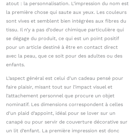
atout : la personnalisation. L’impression du nom est
respectueuses de votre peau, vos enfants,
votre famille. Excellent cadeau : la
la première chose qui saute aux yeux. Les couleurs
couverture élégante personnalisée est le
sont vives et semblent bien intégrées aux fibres du
complément parfait à toute maison,
tissu. Il n’y a pas d’odeur chimique particulière qui
dortoir, salon ou chambre d'adolescent
Personnalisé avec n'importe quel nom pour
se dégage du produit, ce qui est un point positif
commémorer des événements spéciaux et
pour un article destiné à être en contact direct
des moments inestimables tels que les
avec la peau, que ce soit pour des adultes ou des
mariages, les anniversaires, les pendaisons
de crémaillère, les fêtes prénatales, la fête
enfants.
des mères, la fête des pères, Thanksgiving,
Noël, le Nouvel An, etc. avec vos amis et
L’aspect général est celui d’un cadeau pensé pour
votre famille. Facile à entretenir : nos
faire plaisir, misant tout sur l’impact visuel et
couvertures personnalisées peuvent être
lavées en machine ou à la main, passent
l’attachement personnel que procure un objet
au sèche-linge à basse température.
nominatif. Les dimensions correspondent à celles
d’un plaid d’appoint, idéal pour se lover sur un
canapé ou pour servir de couverture décorative sur
un lit d’enfant. La première impression est donc