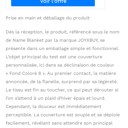
voulez. Trois options de taille : avec 3
tailles différentes de couverture
personnalisées avec nom au choix, il y a
Prise en main et déballage du produit
quelque chose pour tout le monde. La
petite couverture mesure 76,2 x 101,6 cm
et est parfaite pour un bébé, un chien, ou
Dès la réception, le produit, référencé sous le nom
pour garder vos jambes au chaud. La
de Name Blanket par la marque JOYXBUY, se
couverture de taille moyenne de 127 x 152,4
présente dans un emballage simple et fonctionnel.
cm est adaptée pour regarder la télévision,
se détendre dans la voiture comme châle
L’objet principal du test est une couverture
ou faire la sieste comme couverture. La
personnalisée, ici dans sa déclinaison de couleur
grande couverture de 152,4 x 203,2 cm est
tout simplement énorme, excellente pour
« Fond Coloré 8 ». Au premier contact, la matière
tous les adultes ou les enfants qui aiment
annoncée, de la flanelle, surprend par sa légèreté.
se blottir dans la chaleur de la couverture.
Le tissu est fin au toucher, ce qui peut dérouter si
Haute qualité : notre couverture
personnalisée est fabriquée en flanelle
l’on s’attend à un plaid d’hiver épais et lourd.
anti-boulochage de haute qualité, douce
Cependant, la douceur est immédiatement
au toucher, résistante au boulochage,
perceptible. La couverture est souple et se déploie
infroissable, durable et confortable. Nos
couvertures personnalisées pour adultes
facilement, révélant sans attendre son principal
ou enfants ont un bon toucher et