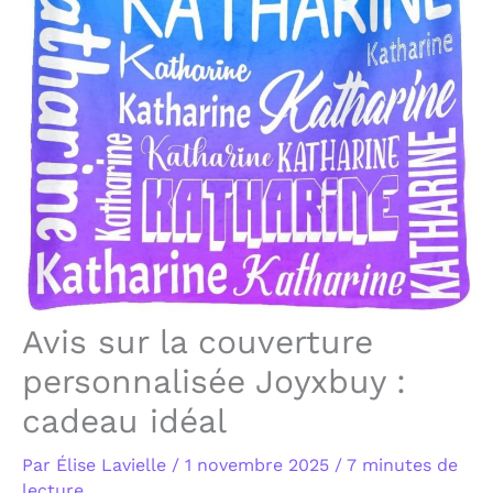
Avis sur la couverture
personnalisée Joyxbuy :
cadeau idéal
Par
Élise Lavielle
/
1 novembre 2025
/
7 minutes de
lecture