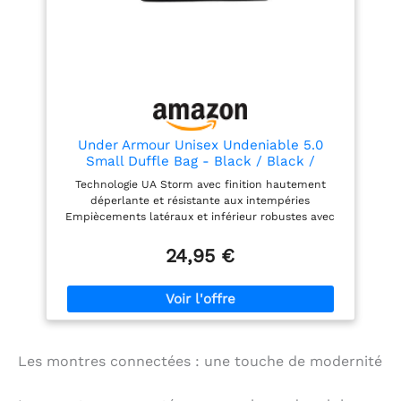
Under Armour Unisex Undeniable 5.0
Small Duffle Bag - Black / Black /
Metallic Silver - Small
Technologie UA Storm avec finition hautement
déperlante et résistante aux intempéries
Empiècements latéraux et inférieur robustes avec
revêtement PU et doublure en mousse pour plus de
résistance et de structure Grande poche aérée pour
24,95 €
le linge ou les chaussures et poches internes pour
le rangement Grande poche avant à fermeture
zippée pour ranger tes affaires et points de fixation
sur le tissage molle Poche double pour bouteille
d'eau. Bandoulière réglable.
Les montres connectées : une touche de modernité