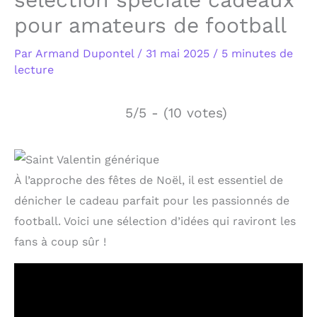
pour amateurs de football
Par
Armand Dupontel
/
31 mai 2025
/
5 minutes de
lecture
5/5 - (10 votes)
À l’approche des fêtes de Noël, il est essentiel de
dénicher le cadeau parfait pour les passionnés de
football. Voici une sélection d’idées qui raviront les
fans à coup sûr !