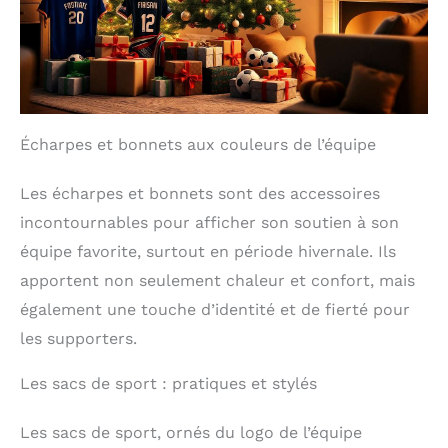
personnalisé pour enfant
ou un ensemble de foot
complet, vous bénéficiez
d'un look stylé et
confortable pour toutes
les occasions.
Écharpes et bonnets aux couleurs de l’équipe
Les écharpes et bonnets sont des accessoires
incontournables pour afficher son soutien à son
équipe favorite, surtout en période hivernale. Ils
apportent non seulement chaleur et confort, mais
également une touche d’identité et de fierté pour
les supporters.
Les sacs de sport : pratiques et stylés
Les sacs de sport, ornés du logo de l’équipe