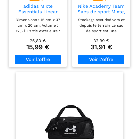
adidas Mixte
Nike Academy Team
Essentials Linear
Sacs de sport Mixte,
Duffel Bag Duffel
Noir/Noir/Blanc, 41
Dimensions : 15 cm x 37
Stockage sécurisé vers et
Bag,
Litres
cm x 20 cm. Volume :
depuis le terrain Le sac
Black/Black/White,
12,5 l. Partie extérieure :
de sport est une
XS
100 % polyester (recyclé).
conception durable
26,80 €
32,99 €
Partie intérieure : 100 %
conçue pour vous garder
15,99 €
31,91 €
élastomère
organisé Le
thermoplastique.
compartiment principal à
glissière offre un
rangement spacieux Le
compartiment sec /
humide séparé aide à
garder les choses propres
et organisées Les
bretelles et les
bandoulières vous
permettent de
transporter votre
équipement
confortablement