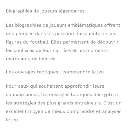
également aux utilisateurs de profiter d'effets
cinématographiques 3D sur grand écran à la
Biographies de joueurs légendaires
maison, avec des capacités qui rivalisent avec les
lunettes de réalité augmentée en termes
d’immersion.' En outre, il est adapté pour les jeux
Les biographies de joueurs emblématiques offrent
de divertissement VR, apportant un plaisir sans fin.
Réglage convivial : le casque de téléphone VR, avec
une plongée dans les parcours fascinants de ces
une fonction de réglage dioptrique pratique,
figures du football. Elles permettent de découvrir
convient aux utilisateurs avec différentes conditions
de vision, permettant aux personnes ayant jusqu'à
les coulisses de leur carrière et les moments
200 degrés d'hypermétropie ou 400 degrés de
myopie de profiter d'une vue claire sans lunettes.
marquants de leur vie.
Les ouvrages tactiques : comprendre le jeu
Pour ceux qui souhaitent approfondir leurs
connaissances, les ouvrages tactiques décryptent
les stratégies des plus grands entraîneurs. C’est un
excellent moyen de mieux comprendre et analyser
le jeu.