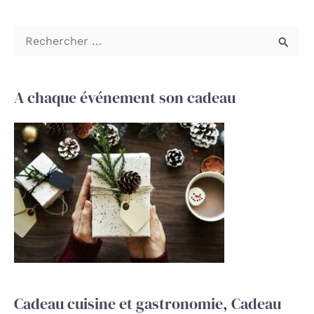
R
e
c
A chaque événement son cadeau
h
e
r
c
h
e
r
:
Cadeau cuisine et gastronomie, Cadeau