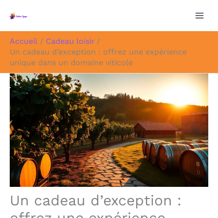
Aller
au
contenu
Accueil
Cadeau loisir
Un cadeau d’exception : offrez une expérience
unique dans un domaine viticole
Un cadeau d’exception :
offrez une expérience