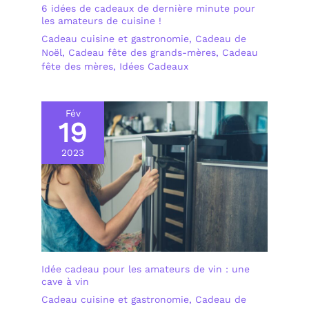
6 idées de cadeaux de dernière minute pour
les amateurs de cuisine !
Cadeau cuisine et gastronomie
,
Cadeau de
Noël
,
Cadeau fête des grands-mères
,
Cadeau
fête des mères
,
Idées Cadeaux
Fév
19
2023
Idée cadeau pour les amateurs de vin : une
cave à vin
Cadeau cuisine et gastronomie
,
Cadeau de