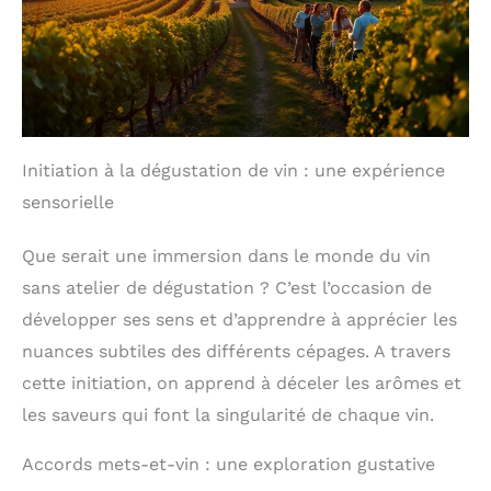
Initiation à la dégustation de vin : une expérience
sensorielle
Que serait une immersion dans le monde du vin
sans atelier de dégustation ? C’est l’occasion de
développer ses sens et d’apprendre à apprécier les
nuances subtiles des différents cépages. A travers
cette initiation, on apprend à déceler les arômes et
les saveurs qui font la singularité de chaque vin.
Accords mets-et-vin : une exploration gustative