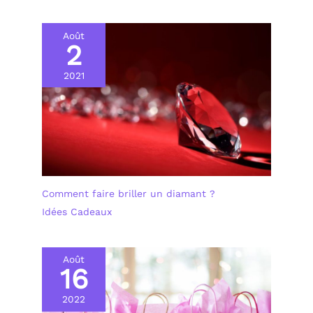
Août
2
2021
Comment faire briller un diamant ?
Idées Cadeaux
Août
16
2022