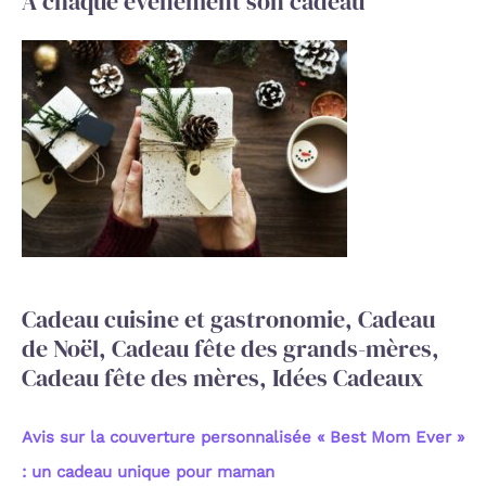
A chaque événement son cadeau
h
e
r
c
h
e
r
:
Cadeau cuisine et gastronomie, Cadeau
de Noël, Cadeau fête des grands-mères,
Cadeau fête des mères, Idées Cadeaux
Avis sur la couverture personnalisée « Best Mom Ever »
: un cadeau unique pour maman