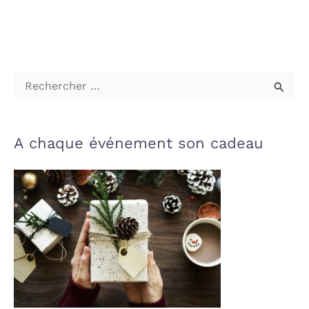
R
e
c
A chaque événement son cadeau
h
e
r
c
h
e
r