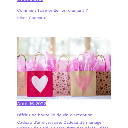
Comment faire briller un diamant ?
Idées Cadeaux
Août
16
2022
Offrir une bouteille de vin d’exception
Cadeau d'anniversaire
,
Cadeau de mariage
,
Cadeau de Noël
,
Cadeau fête des pères
,
Idées