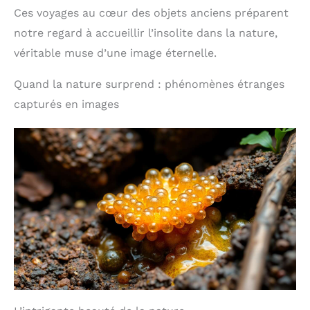
artistique adapté pour surprendre un ami ou
cadeau chic】 La montre
Ces voyages au cœur des objets anciens préparent
compléter une décoration intérieure existante
de poche pour homme
notre regard à accueillir l’insolite dans la nature,
peut être un cadeau chic
pour votre mari, votre fils,
véritable muse d’une image éternelle.
votre famille ou vos amis
comme anniversaire,
Noël, mariage ou
Quand la nature surprend : phénomènes étranges
anniversaire, fête des
capturés en images
pères ou décoration de
fête