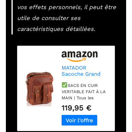
vos effets personnels, il peut être
utile de consulter ses
caractéristiques détaillées.
MATADOR
Sacoche Grand
Format Homme
SACS EN CUIR
Bandouliere en
VERITABLE FAIT À LA
Cuir Véritable
MAIN | Tous les
avec Multipoches
Pochettes de la
Zippé et Poignée |
119,95 €
marque MATADOR
Sac Bandoulière
sont fabriqués à la
Homme Fait Main
main en cuir brut
Grande Capacité |
Chrome Free. Grâce à
Pochettes Sacs