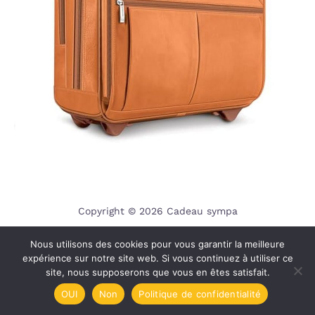
Copyright © 2026 Cadeau sympa
A propos
Nous utilisons des cookies pour vous garantir la meilleure
Contact
expérience sur notre site web. Si vous continuez à utiliser ce
site, nous supposerons que vous en êtes satisfait.
Plan du site
Mentions légales
OUI
Non
Politique de confidentialité
Politique de confidentialité