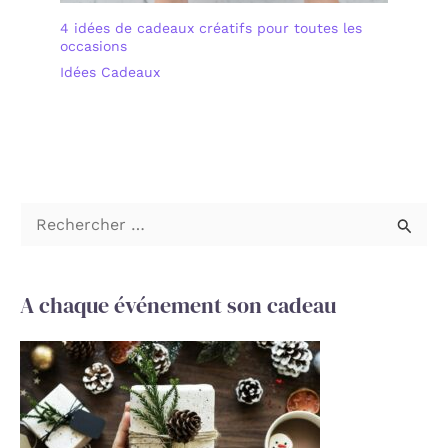
4 idées de cadeaux créatifs pour toutes les
occasions
Idées Cadeaux
R
e
c
A chaque événement son cadeau
h
e
r
c