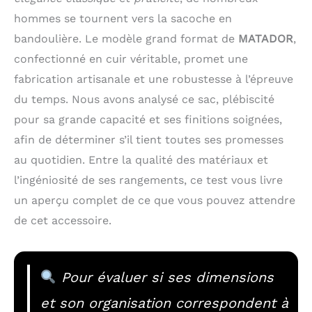
hommes se tournent vers la sacoche en
bandoulière. Le modèle grand format de
MATADOR
,
confectionné en cuir véritable, promet une
fabrication artisanale et une robustesse à l’épreuve
du temps. Nous avons analysé ce sac, plébiscité
pour sa grande capacité et ses finitions soignées,
afin de déterminer s’il tient toutes ses promesses
au quotidien. Entre la qualité des matériaux et
l’ingéniosité de ses rangements, ce test vous livre
un aperçu complet de ce que vous pouvez attendre
de cet accessoire.
Pour évaluer si ses dimensions
et son organisation correspondent à