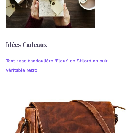
h
e
r
:
Idées Cadeaux
Test : sac bandoulière ‘Fleur’ de Stilord en cuir
véritable retro