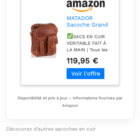
agréable.
MATADOR
Sacoche Grand
Format Homme
SACS EN CUIR
Bandouliere en
VERITABLE FAIT À
Cuir Véritable
LA MAIN | Tous les
avec
Pochettes de la
Multipoches
119,95 €
marque MATADOR
Zippé et Poignée
sont fabriqués à la
| Sac
main en cuir brut
Bandoulière
Chrome Free. Grâce
Homme Fait
à son cuir unique, le
Main Grande
sachoche est un
Capacité |
Disponibilité et prix à jour – informations fournies par
magnifique
Pochettes Sacs
Amazon
pour Homme
accessoire.
Vintage Marron
PLUSIEURS
COMPARTIMENTS ET
Découvrez d’autres sacoches en cuir
POSSIBILITÉS DE
REMBOURSEMENT |