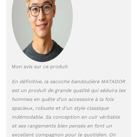
une poche zippée et
une poche de
rangement. D'autres
compartiments
zippés sur le rabat
offrent une marge
de manœuvre
supplémentaire.
COMPAGNON IDÉAL
AU QUOTIDIEN |
Avec ses
Mon avis sur ce produit
dimensions de (30 x
22 x 13 CM), le sac
En définitive, la sacoche bandoulière MATADOR
se porte
est un produit de grande qualité qui séduira les
nonchalamment à
l'épaule. Vos objets
hommes en quête d’un accessoire à la fois
les plus importants
spacieux, robuste et d’un style classique
sont toujours
indémodable. Sa conception en cuir véritable
rapidement à portée
de main sur votre
et ses rangements bien pensés en font un
corps.
RÉSISTANT
excellent compagnon pour le quotidien. On
À LA STRAPACE | Ce