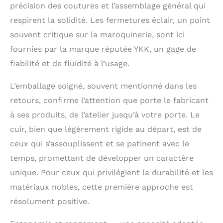
x 22 x 13 CM), le sac
précision des coutures et l’assemblage général qui
se porte
respirent la solidité. Les fermetures éclair, un point
nonchalamment à
souvent critique sur la maroquinerie, sont ici
l'épaule. Vos objets les
plus importants sont
fournies par la marque réputée YKK, un gage de
toujours rapidement à
fiabilité et de fluidité à l’usage.
portée de main sur
votre corps.
L’emballage soigné, souvent mentionné dans les
RÉSISTANT À LA
STRAPACE | Ce sac à
retours, confirme l’attention que porte le fabricant
bandoulière résiste
à ses produits, de l’atelier jusqu’à votre porte. Le
aux situations
cuir, bien que légèrement rigide au départ, est de
quotidiennes les plus
exigeantes. Le choix
ceux qui s’assouplissent et se patinent avec le
du cuir et la précision
temps, promettant de développer un caractère
des finitions
garantissent une
unique. Pour ceux qui privilégient la durabilité et les
longue durée de vie.
matériaux nobles, cette première approche est
COMPOSANTS DE
résolument positive.
HAUTE QUALITÉ |
Toutes les fermetures