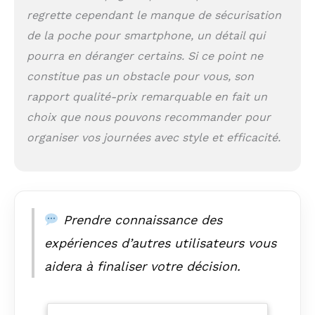
regrette cependant le manque de sécurisation
sac à bandoulière
résiste aux
de la poche pour smartphone, un détail qui
situations
pourra en déranger certains. Si ce point ne
quotidiennes les
plus exigeantes. Le
constitue pas un obstacle pour vous, son
choix du cuir et la
rapport qualité-prix remarquable en fait un
précision des
choix que nous pouvons recommander pour
finitions
garantissent une
organiser vos journées avec style et efficacité.
longue durée de vie.
COMPOSANTS DE
HAUTE QUALITÉ |
Toutes les
fermetures à
Prendre connaissance des
glissière de ce sac
sont des fermetures
expériences d’autres utilisateurs vous
à glissière de
aidera à finaliser votre décision.
marque YKK de
haute qualité et
garantissent une
facilité d'utilisation