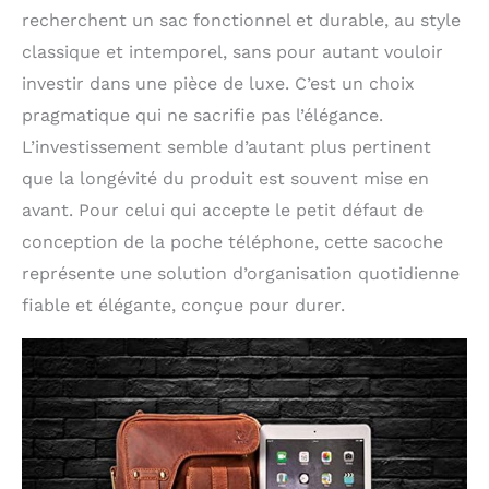
recherchent un sac fonctionnel et durable, au style
classique et intemporel, sans pour autant vouloir
investir dans une pièce de luxe. C’est un choix
pragmatique qui ne sacrifie pas l’élégance.
L’investissement semble d’autant plus pertinent
que la longévité du produit est souvent mise en
avant. Pour celui qui accepte le petit défaut de
conception de la poche téléphone, cette sacoche
représente une solution d’organisation quotidienne
fiable et élégante, conçue pour durer.