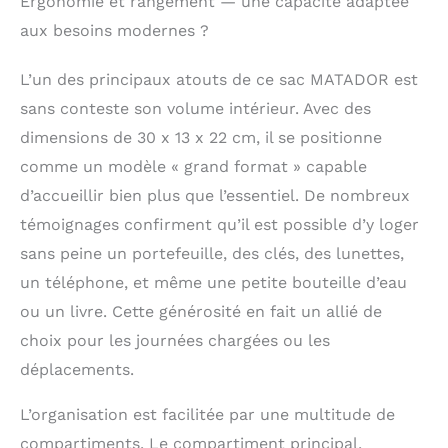
Ergonomie et rangement — une capacité adaptée
à glissière de ce sac
sont des fermetures à
aux besoins modernes ?
glissière de marque
YKK de haute qualité
L’un des principaux atouts de ce sac MATADOR est
et garantissent une
facilité d'utilisation
sans conteste son volume intérieur. Avec des
agréable.
dimensions de 30 x 13 x 22 cm, il se positionne
comme un modèle « grand format » capable
d’accueillir bien plus que l’essentiel. De nombreux
témoignages confirment qu’il est possible d’y loger
sans peine un portefeuille, des clés, des lunettes,
un téléphone, et même une petite bouteille d’eau
ou un livre. Cette générosité en fait un allié de
choix pour les journées chargées ou les
déplacements.
L’organisation est facilitée par une multitude de
compartiments. Le compartiment principal,