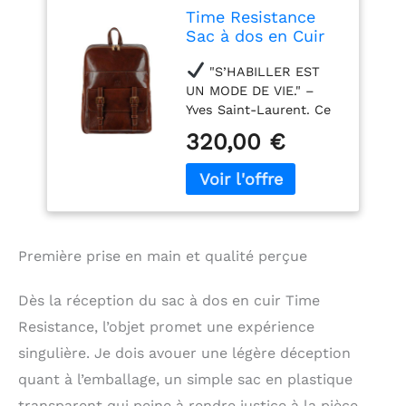
Time Resistance
Sac à dos en Cuir
Sac Vintage pour
"S’HABILLER EST
Ordinateur Portable
UN MODE DE VIE." –
jusqu'à 15’’ Marron
Yves Saint-Laurent. Ce
superbe sac en cuir
320,00 €
vous donnera de
l'assurance et surtout
de la prestance.
Complétez votre tenue
avec sac à dos en cuir
au look classique et
Première prise en main et qualité perçue
intemporel. Chaque
détail compte - ce sac à
Dès la réception du sac à dos en cuir Time
dos en cuir accrocheur
vous aidera à faire
Resistance, l’objet promet une expérience
tourner les têtes et à
singulière. Je dois avouer une légère déception
capter les compliments
pour vous sentir plus
quant à l’emballage, un simple sac en plastique
sûr de vous.
transparent qui peine à rendre justice à la pièce