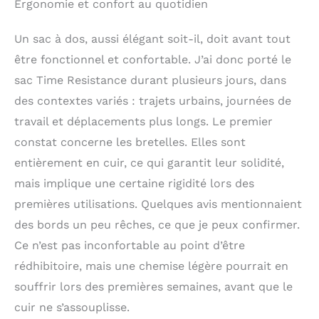
Ergonomie et confort au quotidien
différent. Il n'y aura
donc qu'un seul sac à
Un sac à dos, aussi élégant soit-il, doit avant tout
dos comme le vôtre
être fonctionnel et confortable. J’ai donc porté le
dans le monde.
IDÉAL POUR DES
sac Time Resistance durant plusieurs jours, dans
MOMENTS DE CADEAUX
des contextes variés : trajets urbains, journées de
INOUBLIABLES : Notre
sac à dos est
travail et déplacements plus longs. Le premier
élégamment présenté
constat concerne les bretelles. Elles sont
dans une boîte cadeau,
entièrement en cuir, ce qui garantit leur solidité,
créant ainsi une magie
dès le premier regard.
mais implique une certaine rigidité lors des
C'est le choix parfait
premières utilisations. Quelques avis mentionnaient
pour ceux qui
des bords un peu rêches, ce que je peux confirmer.
apprécient le style, la
qualité et une
Ce n’est pas inconfortable au point d’être
présentation soignée.
rédhibitoire, mais une chemise légère pourrait en
Offrez-leur une
expérience inoubliable
souffrir lors des premières semaines, avant que le
et un compagnon pour
cuir ne s’assouplisse.
la vie.