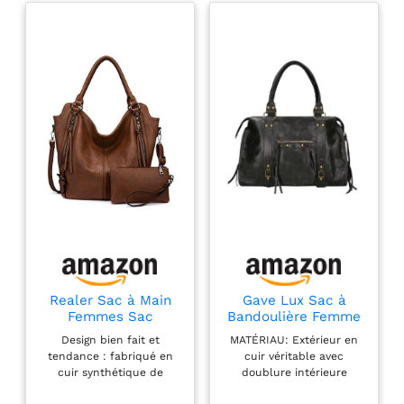
DIN A4, livres, une
petite bouteille d'eau et
un ordinateur portable
allant jusqu'à 15,6
pouces d'une manière
rapide et organisée Sac
d'épaule entièrement
pratique et confortable
| Avec une bandoulière
réglable et robuste |
Besace d'un splendide
design vintage en
véritable et excellent
cuir de buffle
Composants de l'article:
Realer Sac à Main
Gave Lux Sac à
1x compartiment
Femmes Sac
Bandoulière Femme
principal avec
Bandoulière Femme
en Cuir Véritable,
fermeture-éclair | 1x
Design bien fait et
MATÉRIAU: Extérieur en
en Cuir PU Fourre-
Fait Main en Italie -
tendance : fabriqué en
cuir véritable avec
compartiment pour un
Tout 2pcs Marron
Grand Sac Élégant
cuir synthétique de
doublure intérieure
ordinateur portable de
Pour Usage
qualité supérieure et
textile DIMENSIONS: Sac
Quotidien - Design
15,6 pouces | 1x petit