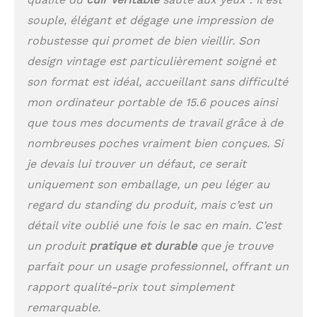
ordinateur portable de
souple, élégant et dégage une impression de
15,6 pouces | 1x petit
compartiment intérieur
robustesse qui promet de bien vieillir. Son
avec fermeture éclair |
design vintage est particulièrement soigné et
2x compartiments
son format est idéal, accueillant sans difficulté
externes avec fermeture
éclair | 6x pochettes
mon ordinateur portable de 15.6 pouces ainsi
internes de différentes
que tous mes documents de travail grâce à de
tailles pour ranger vos
nombreuses poches vraiment bien conçues. Si
stylos, cartes de crédit,
clés etc.
je devais lui trouver un défaut, ce serait
Caractéristiques:
uniquement son emballage, un peu léger au
STILORD | Modèle:
"Elias" | Cuir de buffle |
regard du standing du produit, mais c’est un
41 x 33 x 13 cm | 1000 g
détail vite oublié une fois le sac en main. C’est
| Total des
un produit
pratique et durable
que je trouve
compartiments: 7 |
Compatibilité: pour un
parfait pour un usage professionnel, offrant un
ordinateur portable
rapport qualité-prix tout simplement
allant jusqu'à 15,6
pouces | Également
remarquable.