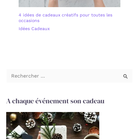
4 idées de cadeaux créatifs pour toutes les
occasions
Idées Cadeaux
R
e
c
A chaque événement son cadeau
h
e
r
c