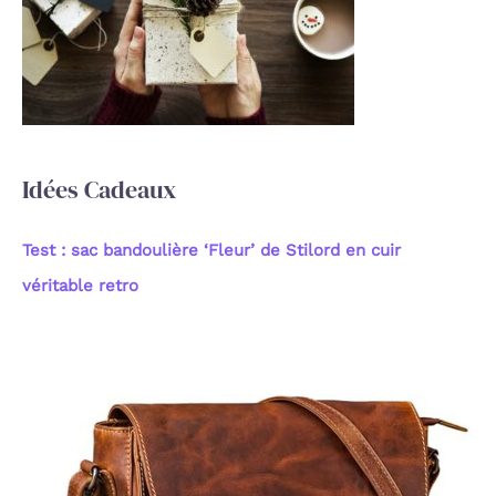
h
e
r
:
Idées Cadeaux
Test : sac bandoulière ‘Fleur’ de Stilord en cuir
véritable retro