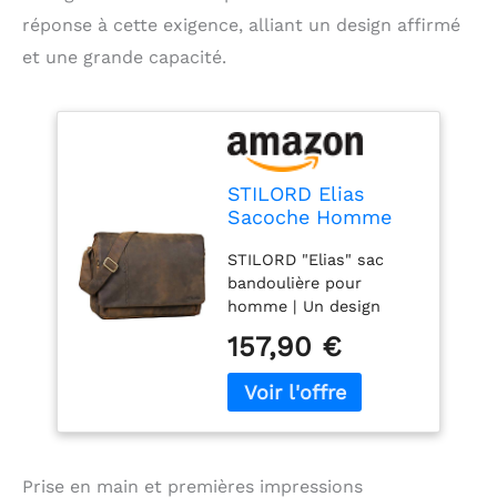
réponse à cette exigence, alliant un design affirmé
et une grande capacité.
STILORD Elias
Sacoche Homme
Cuir Vintage Sac
STILORD "Elias" sac
Bandoulière
bandoulière pour
Homme Design Sac
homme | Un design
en Cuir Ordinateur
vintage moderne et
Portable 15,6
157,90 €
vraiment stylé | Sac
Pouces Besace en
messager parfaitement
Cuir
adapté à la vie
Couleur:Colorado -
quotidienne,
Marron
universitaire et
professionnelle
Prise en main et premières impressions
Nombreuses pochettes