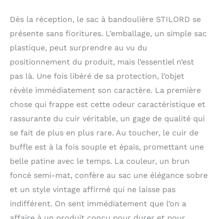
de rangement | Pour
ranger des documents
Dès la réception, le sac à bandoulière STILORD se
DIN A4, livres, une
présente sans fioritures. L’emballage, un simple sac
petite bouteille d'eau et
plastique, peut surprendre au vu du
un ordinateur portable
allant jusqu'à 15,6
positionnement du produit, mais l’essentiel n’est
pouces d'une manière
pas là. Une fois libéré de sa protection, l’objet
rapide et organisée Sac
révèle immédiatement son caractère. La première
d'épaule entièrement
pratique et confortable
chose qui frappe est cette odeur caractéristique et
| Avec une bandoulière
rassurante du cuir véritable, un gage de qualité qui
réglable et robuste |
Besace d'un splendide
se fait de plus en plus rare. Au toucher, le cuir de
design vintage en
buffle est à la fois souple et épais, promettant une
véritable et excellent
belle patine avec le temps. La couleur, un brun
cuir de buffle
Composants de l'article:
foncé semi-mat, confère au sac une élégance sobre
1x compartiment
et un style vintage affirmé qui ne laisse pas
principal avec
indifférent. On sent immédiatement que l’on a
fermeture-éclair | 1x
compartiment pour un
affaire à un produit conçu pour durer et pour