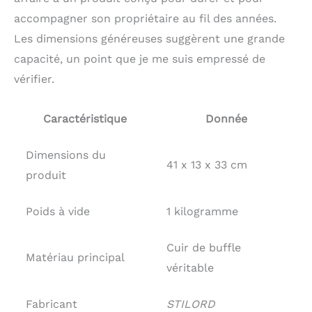
ordinateur portable de
accompagner son propriétaire au fil des années.
15,6 pouces | 1x petit
compartiment intérieur
Les dimensions généreuses suggèrent une grande
avec fermeture éclair |
capacité, un point que je me suis empressé de
2x compartiments
vérifier.
externes avec fermeture
éclair | 6x pochettes
internes de différentes
Caractéristique
Donnée
tailles pour ranger vos
stylos, cartes de crédit,
clés etc.
Dimensions du
41 x 13 x 33 cm
Caractéristiques:
produit
STILORD | Modèle:
"Elias" | Cuir de buffle |
Poids à vide
1 kilogramme
41 x 33 x 13 cm | 1000 g
| Total des
compartiments: 7 |
Cuir de buffle
Compatibilité: pour un
Matériau principal
véritable
ordinateur portable
allant jusqu'à 15,6
pouces | Également
Fabricant
STILORD