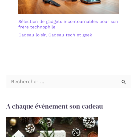
Sélection de gadgets incontournables pour son
frère technophile
Cadeau loisir
,
Cadeau tech et geek
R
e
c
A chaque événement son cadeau
h
e
r