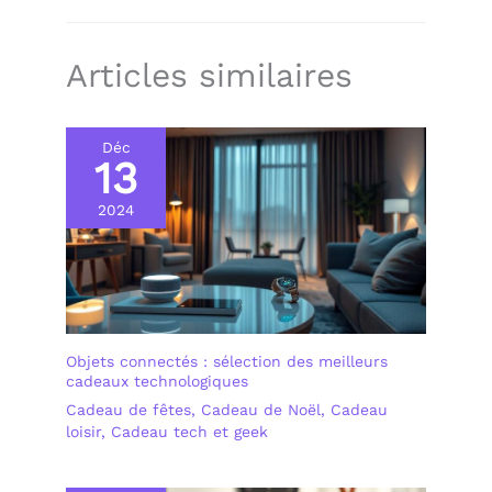
Articles similaires
Déc
13
2024
Objets connectés : sélection des meilleurs
cadeaux technologiques
Cadeau de fêtes
,
Cadeau de Noël
,
Cadeau
loisir
,
Cadeau tech et geek