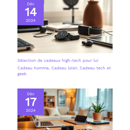
Déc
14
2024
Sélection de cadeaux high-tech pour lui
Cadeau homme
,
Cadeau loisir
,
Cadeau tech et
geek
Déc
17
2024