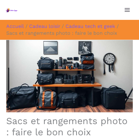
Aller
au
contenu
Accueil
Cadeau loisir
Cadeau tech et geek
Sacs et rangements photo : faire le bon choix
Sacs et rangements photo
: faire le bon choix