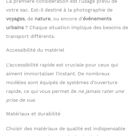
Un compartiment en
un téléphone portable,
La première considération est l’usage prévu de
en sac quotidien, sac bandoulière ou sac à main,
forme de H et une
un chargeur, un câble de
votre sac. Est-il destiné à la photographie de
parfait pour les voyages, les trajets quotidiens et la
housse rembourrée
données, une
photographie de rue.
(pouvant accueillir une
alimentation mobile, une
voyages
, de
nature
, ou encore d’
événements
tablette de 11 pouces +
clé USB, une souris, des
urbains
? Chaque situation implique des besoins de
un stylet) permettent de
clés de voiture et
ranger et de protéger
d'autres objets portables.
transport différents.
votre équipement.
En fonction de la taille
des différents
Accessibilité du matériel
équipements, le nombre
d'articles n'est pas le
même. L'image n'est
L’accessibilité rapide est cruciale pour ceux qui
qu'une référence, veuillez
vous en tenir à la réalité.
aiment immortaliser l’instant. De nombreux
SOUTIEN POSTAL
modèles sont équipés de systèmes d’ouverture
CONFORTABLE : Le
panneau en filet
rapide, ce qui vous permet de
ne jamais rater une
rembourré au dos et le
harnais augmentent la
prise de vue
.
circulation de l'air.
Respirant et confortable
Matériaux et durabilité
à porter, parfait pour les
voyages ou les activités
sportives. Les bretelles
Choisir des matériaux de qualité est indispensable
sont longues et réglables