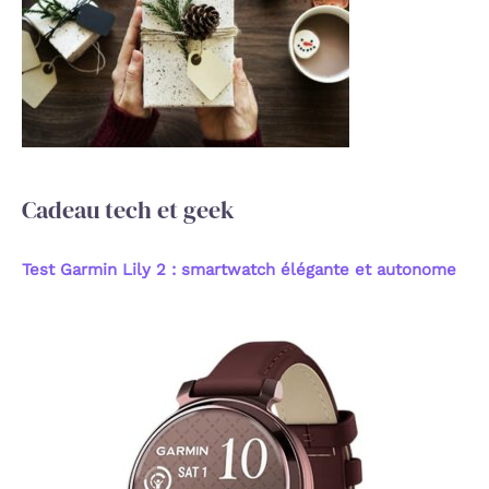
c
h
e
r
:
Cadeau tech et geek
Test Garmin Lily 2 : smartwatch élégante et autonome