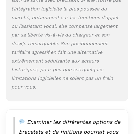
suivi de santé avec précision. Si elle n’offre pas
technologies france, sasu au capital
de 3 242 000,00 € ayant son siège
l’intégration logicielle la plus poussée du
social au 18-20 quai du point du jour,
marché, notamment sur les fonctions d’appel
92100 boulogne-billancourt, et
ou l’assistant vocal, elle compense largement
enregistrée auprès du rcs de nanterre
sous le numéro 451 063 739
par sa liberté vis-à-vis du chargeur et son
design remarquable. Son positionnement
tarifaire agressif en fait une alternative
extrêmement séduisante aux acteurs
historiques, pour peu que ses quelques
limitations logicielles ne soient pas un frein
pour vous.
Examiner les différentes options de
bracelets et de finitions pourrait vous