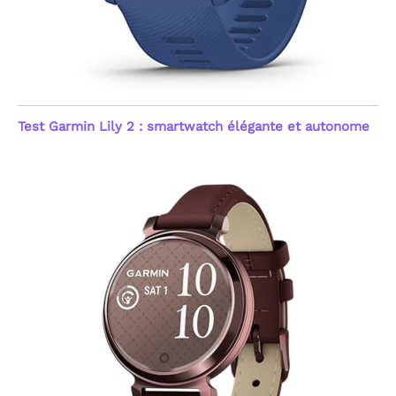
rappel sédentaire) la rendent accessible aux jeunes
continu 24h/24 de votre
comme aux seniors.
[Expertise de 10 Ans &
fréquence cardiaque et
Garantie à Vie] Investissez dans la qualité avec un
du taux d'oxygène dans le
leader de l'industrie fort de 10 ans d'expérience. En
sang (SpO2). Le système
tant que fabricant disposant de sa propre usine et
émet une alerte
d'un département R&D indépendant, nous mettons
automatique en cas
en œuvre des mesures de contrôle qualité
d'anomalie du rythme
extrêmement rigoureuses. Notre maîtrise
Test Garmin Lily 2 : smartwatch élégante et autonome
cardiaque, offrant une
technologique nous permet d'être une référence en
sécurité proactive. Ces
matière de durabilité. C’est pourquoi nous offrons
mesures précises aident
une Garantie à Vie, témoignant de notre confiance
à comprendre l'impact
absolue dans nos produits. En choisissant notre
de vos activités sur votre
marque, vous bénéficiez d'un support client dévoué
forme. Note : Ce produit
et d'un produit conçu selon les standards les plus
n'est pas un dispositif
élevés du secteur. Une tranquillité d'esprit garantie
médical ; les données
pour un achat sans aucun risque.
sont fournies à titre
indicatif pour le suivi du
fitness et du bien-être
général, visant une
gestion simplifiée de
votre capital santé au
quotidien.
[Sommeil,
Stress & Suivi du Cycle
Féminin] Optimisez votre