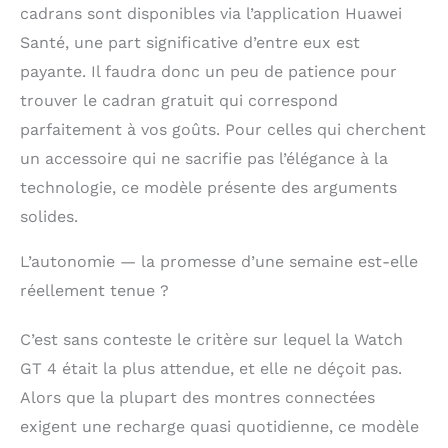
cadrans sont disponibles via l’application Huawei
watch gt4 41mm: das
tête : 0.12 w/kg ; das
Santé, une part significative d’entre eux est
membres : 0.25 w/kg ;
payante. Il faudra donc un peu de patience pour
das tronc : 0.42 w/kg Le
trouver le cadran gratuit qui correspond
débit d’absorption
spécifique (das) local
parfaitement à vos goûts. Pour celles qui cherchent
quantifie l’exposition de
un accessoire qui ne sacrifie pas l’élégance à la
l’utilisateurs aux ondes
électromagnétiques de
technologie, ce modèle présente des arguments
l’équipement concerné.
solides.
Le das maximal autorisé
est de 2 w/kg pour la
L’autonomie — la promesse d’une semaine est-elle
tête et le tronc et de 4
réellement tenue ?
w/kg pour les membres.
Plus d’informations sur :
consumer.huawei.com/fr.
C’est sans conteste le critère sur lequel la Watch
Huawei technologies
GT 4 était la plus attendue, et elle ne déçoit pas.
france, sasu au capital
de 3 242 000,00 € ayant
Alors que la plupart des montres connectées
son siège social au 18-20
exigent une recharge quasi quotidienne, ce modèle
quai du point du jour,