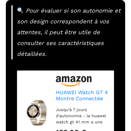
Pour évaluer si son autonomie et
son design correspondent à vos
attentes, il peut être utile de
consulter ses caractéristiques
détaillées.
HUAWEI Watch GT 4
Montre Connectée
Femme Jusqu'à 14
Jusqu'à 7 jours
Jours d'autonomie -
d'autonomie - la huawei
Compatible avec
watch gt 41 mm a une
iOS et Android -
autonomie jusqu'à 7
Suivi de la