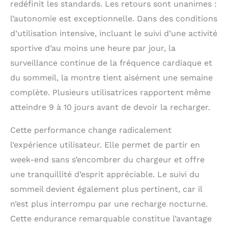
redéfinit les standards. Les retours sont unanimes :
92100 boulogne-
billancourt, et
l’autonomie est exceptionnelle. Dans des conditions
enregistrée auprès du
d’utilisation intensive, incluant le suivi d’une activité
rcs de nanterre sous le
sportive d’au moins une heure par jour, la
numéro 451 063 739
surveillance continue de la fréquence cardiaque et
du sommeil, la montre tient aisément une semaine
complète. Plusieurs utilisatrices rapportent même
atteindre 9 à 10 jours avant de devoir la recharger.
Cette performance change radicalement
l’expérience utilisateur. Elle permet de partir en
week-end sans s’encombrer du chargeur et offre
une tranquillité d’esprit appréciable. Le suivi du
sommeil devient également plus pertinent, car il
n’est plus interrompu par une recharge nocturne.
Cette endurance remarquable constitue l’avantage