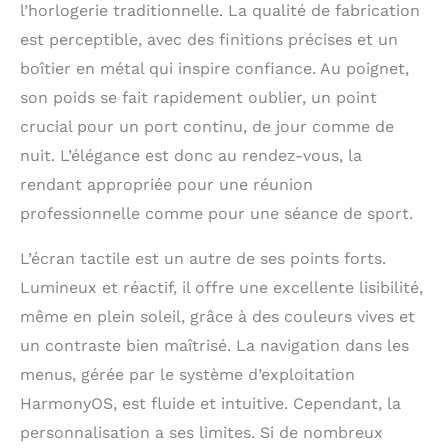
mise à jour avec
l’horlogerie traditionnelle. La qualité de fabrication
surveillance de la
est perceptible, avec des finitions précises et un
fréquence cardiaque,
surveillance scientifique
boîtier en métal qui inspire confiance. Au poignet,
du sommeil,
son poids se fait rapidement oublier, un point
sensibilisation à la
crucial pour un port continu, de jour comme de
respiration pendant le
sommeil, suivi intelligent
nuit. L’élégance est donc au rendez-vous, la
du cycle Assistant
rendant appropriée pour une réunion
intelligent au quotidien -
professionnelle comme pour une séance de sport.
tout nouveau design ux,
personnalisation des
cadrans de montre,
L’écran tactile est un autre de ses points forts.
appels bluetooth, rappel
Lumineux et réactif, il offre une excellente lisibilité,
de calendrier, réponse
même en plein soleil, grâce à des couleurs vives et
rapide par sms Large
compatibilité - la huawei
un contraste bien maîtrisé. La navigation dans les
watch gt 4 est
menus, gérée par le système d’exploitation
compatible avec ios et
HarmonyOS, est fluide et intuitive. Cependant, la
android, pour une plus
grande facilité
personnalisation a ses limites. Si de nombreux
d’utilisation Huawei