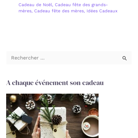
Cadeau de Noël
,
Cadeau fête des grands-
mères
,
Cadeau fête des mères
,
Idées Cadeaux
R
e
c
A chaque événement son cadeau
h
e
r
c
h