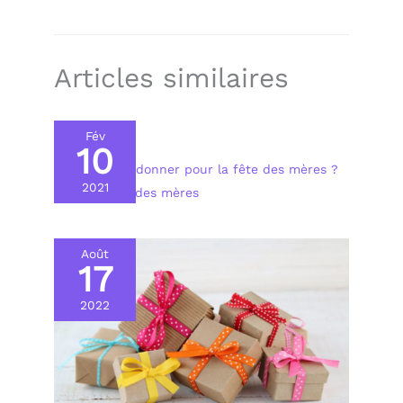
Articles similaires
Fév
10
Quel cadeau donner pour la fête des mères ?
2021
Cadeau fête des mères
Août
17
2022