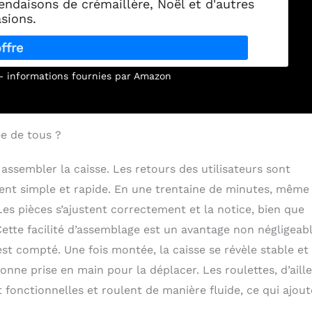
pendaisons de crémaillère, Noël et d'autres
sions.
r – informations fournies par Amazon
ée de tous ?
 assembler la caisse. Les retours des utilisateurs sont
nt simple et rapide. En une trentaine de minutes, même
Les pièces s’ajustent correctement et la notice, bien que
 Cette facilité d’assemblage est un avantage non négligeabl
t compté. Une fois montée, la caisse se révèle stable et 
nne prise en main pour la déplacer. Les roulettes, d’aille
 fonctionnelles et roulent de manière fluide, ce qui ajout