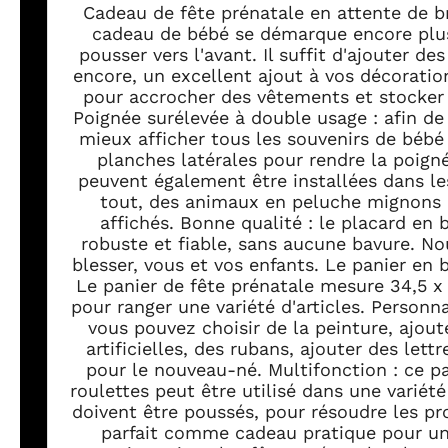
garçon, fille, nouve
Cadeau de fête prénatale en attente de br
cadeau de bébé se démarque encore plus,
pousser vers l'avant. Il suffit d'ajouter d
encore, un excellent ajout à vos décoration
pour accrocher des vêtements et stocker d
Poignée surélevée à double usage : afin de
mieux afficher tous les souvenirs de béb
planches latérales pour rendre la poign
peuvent également être installées dans le
tout, des animaux en peluche mignons 
affichés. Bonne qualité : le placard en 
robuste et fiable, sans aucune bavure. No
blesser, vous et vos enfants. Le panier en
Le panier de fête prénatale mesure 34,5 x
pour ranger une variété d'articles. Personn
vous pouvez choisir de la peinture, ajout
artificielles, des rubans, ajouter des let
pour le nouveau-né. Multifonction : ce p
roulettes peut être utilisé dans une variété 
doivent être poussés, pour résoudre les 
parfait comme cadeau pratique pour un