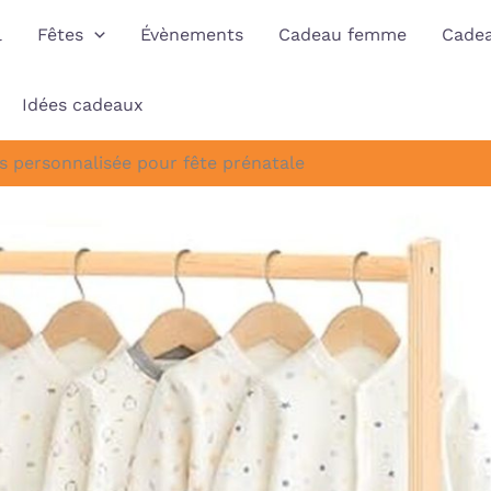
l
Fêtes
Évènements
Cadeau femme
Cade
Idées cadeaux
is personnalisée pour fête prénatale