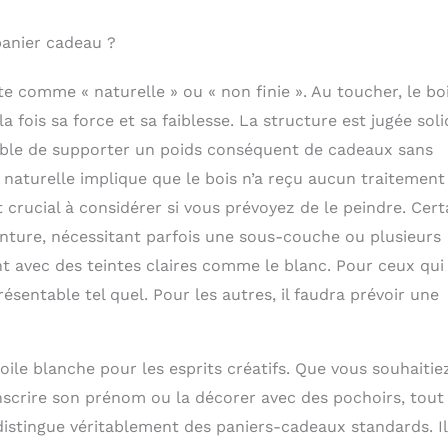
panier cadeau ?
te comme « naturelle » ou « non finie ». Au toucher, le bo
a fois sa force et sa faiblesse. La structure est jugée soli
pable de supporter un poids conséquent de cadeaux sans
n naturelle implique que le bois n’a reçu aucun traitement
 crucial à considérer si vous prévoyez de le peindre. Cert
inture, nécessitant parfois une sous-couche ou plusieurs
avec des teintes claires comme le blanc. Pour ceux qui
présentable tel quel. Pour les autres, il faudra prévoir une
toile blanche pour les esprits créatifs. Que vous souhaitie
nscrire son prénom ou la décorer avec des pochoirs, tout
 distingue véritablement des paniers-cadeaux standards. Il