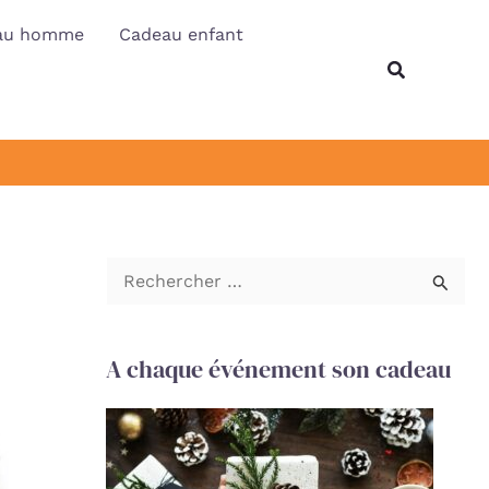
au homme
Cadeau enfant
Recherche
R
e
c
A chaque événement son cadeau
h
e
r