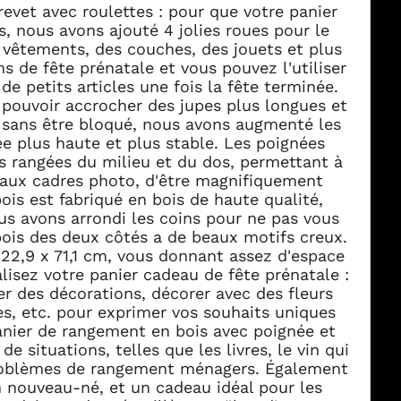
au parent, 71,1 x 34,5
evet avec roulettes : pour que votre panier
 nous avons ajouté 4 jolies roues pour le
es vêtements, des couches, des jouets et plus
s de fête prénatale et vous pouvez l'utiliser
e petits articles une fois la fête terminée.
 pouvoir accrocher des jupes plus longues et
é sans être bloqué, nous avons augmenté les
ée plus haute et plus stable. Les poignées
s rangées du milieu et du dos, permettant à
aux cadres photo, d'être magnifiquement
bois est fabriqué en bois de haute qualité,
us avons arrondi les coins pour ne pas vous
 bois des deux côtés a de beaux motifs creux.
 22,9 x 71,1 cm, vous donnant assez d'espace
alisez votre panier cadeau de fête prénatale :
er des décorations, décorer avec des fleurs
tres, etc. pour exprimer vos souhaits uniques
anier de rangement en bois avec poignée et
de situations, telles que les livres, le vin qui
problèmes de rangement ménagers. Également
 nouveau-né, et un cadeau idéal pour les