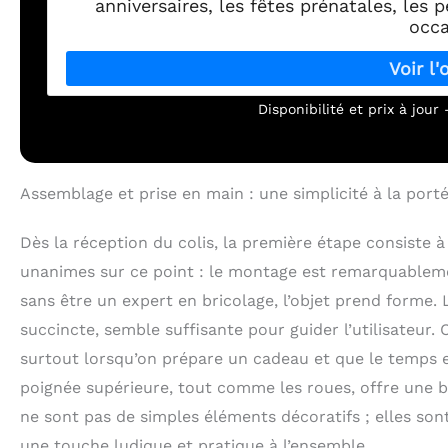
anniversaires, les fêtes prénatales, les 
occa
Disponibilité et prix à jou
Assemblage et prise en main : une simplicité à la port
Dès la réception du colis, la première étape consiste à
unanimes sur ce point : le montage est remarquableme
sans être un expert en bricolage, l’objet prend forme. 
succincte, semble suffisante pour guider l’utilisateur.
surtout lorsqu’on prépare un cadeau et que le temps es
poignée supérieure, tout comme les roues, offre une bo
ne sont pas de simples éléments décoratifs ; elles sont
une touche ludique et pratique à l’ensemble.