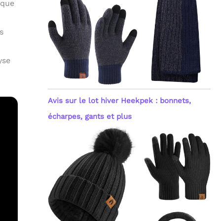
 que
s
yse
Avis sur le lot hiver Heekpek : bonnets,
écharpes, gants et plus