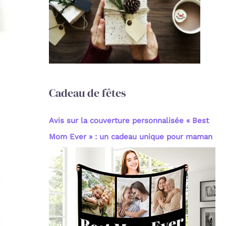
c
h
e
r
:
Cadeau de fêtes
Avis sur la couverture personnalisée « Best
Mom Ever » : un cadeau unique pour maman