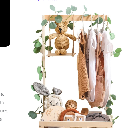
e,
la
urs,
e