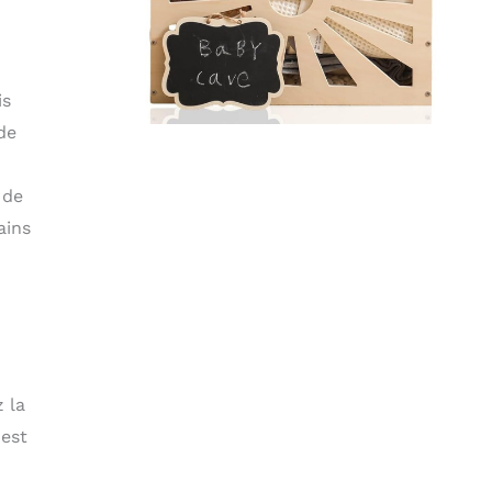
is
de
 de
ains
z la
 est