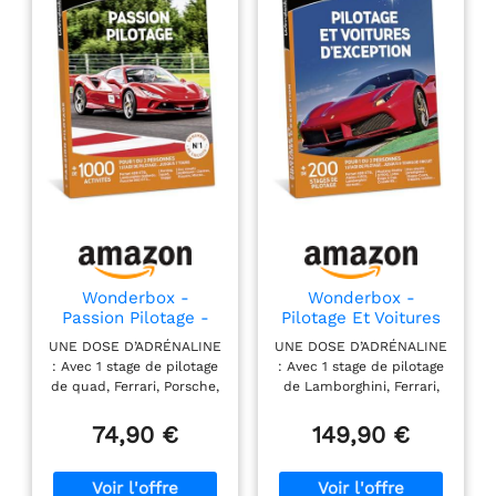
Wonderbox -
Wonderbox -
Passion Pilotage -
Pilotage Et Voitures
Coffret Cadeau -
D'exception -
UNE DOSE D’ADRÉNALINE
UNE DOSE D’ADRÉNALINE
Idée Cadeau
Coffret Cadeau -
: Avec 1 stage de pilotage
: Avec 1 stage de pilotage
Aventure
Idée Cadeau
de quad, Ferrari, Porsche,
de Lamborghini, Ferrari,
Aventure
et bien d'autres, offrez
Alpine, et bien d'autres,
un concentré de frissons
offrez un concentré de
74,90 €
149,90 €
pour 1 à 2 amateurs de
frissons pour 1 à 2
sensations fortes. UN
amateurs de sensations
MOMENT RIEN QUE POUR
fortes. UN MOMENT RIEN