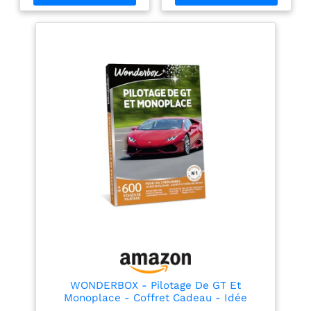
EUX : Les bénéficiaires
QUE POUR EUX : Les
choisissent leur activité
bénéficiaires choisissent
sportive et réservent
leur activité sportive et
facilement. Tout est
réservent facilement.
inclus, profitez ! DU
Tout est inclus, profitez !
TEMPS POUR EN
DU TEMPS POUR EN
PROFITER : Valable 3 ans
PROFITER : Valable 3 ans
et 3 mois. Échange et
et 3 mois. Échange et
prolongation illimités. Le
prolongation illimités. Le
luxe de réserver quand
luxe de réserver quand
on veut, sans stress. LE
on veut, sans stress. LE
CADEAU QUI TAPE DANS
CADEAU QUI TAPE DANS
LE MILLE : Ce coffret
LE MILLE : Ce coffret
plaît à tous les coups.
plaît à tous les coups.
Anniversaire, mariage,
Anniversaire, mariage,
fête… visez juste à
fête… visez juste à
chaque occasion ! LA
chaque occasion ! LA
CONFIANCE WONDERBOX
CONFIANCE WONDERBOX
: Entreprise française n°1
: Entreprise française n°1
du coffret cadeau avec
du coffret cadeau avec
93 % de clients conquis.
93 % de clients conquis.
Offrez en toute sérénité.
Offrez en toute sérénité.
WONDERBOX - Pilotage De GT Et
Monoplace - Coffret Cadeau - Idée
Cadeau Aventure