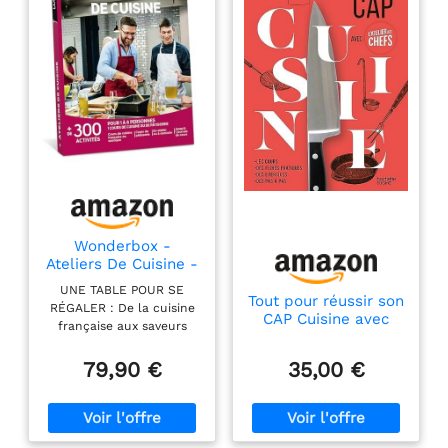
Wonderbox -
Ateliers De Cuisine -
Coffret Cadeau -
UNE TABLE POUR SE
Idée Cadeau
Tout pour réussir son
RÉGALER : De la cuisine
Gastronomie
CAP Cuisine avec
française aux saveurs
L'atelier des Chefs
exotiques, offrez un cours
de cuisine ou de
79,90 €
35,00 €
pâtisserie pour 1 à 8
personnes en atelier ou à
domicile. UN MOMENT
RIEN QUE POUR EUX : Les