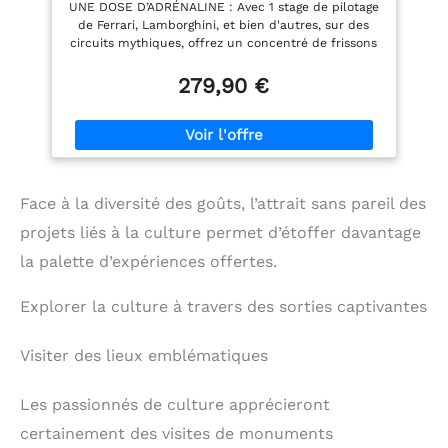
UNE DOSE D’ADRÉNALINE : Avec 1 stage de pilotage
de Ferrari, Lamborghini, et bien d'autres, sur des
circuits mythiques, offrez un concentré de frissons
pour 1 à 2 amateurs de sensations fortes. UN
MOMENT RIEN QUE POUR EUX : Les bénéficiaires
279,90 €
choisissent leur activité sportive et réservent
facilement. Tout est inclus, profitez ! DU TEMPS
POUR EN PROFITER : Valable 3 ans et 3 mois.
Échange et prolongation illimités. Le luxe de
réserver quand on veut, sans stress. LE CADEAU
QUI TAPE DANS LE MILLE : Ce coffret plaît à tous
Face à la diversité des goûts, l’attrait sans pareil des
les coups. Anniversaire, mariage, fête… visez juste à
chaque occasion ! LA CONFIANCE WONDERBOX :
projets liés à la culture permet d’étoffer davantage
Entreprise française n°1 du coffret cadeau avec 93
% de clients conquis. Offrez en toute sérénité.
la palette d’expériences offertes.
Explorer la culture à travers des sorties captivantes
Visiter des lieux emblématiques
Les passionnés de culture apprécieront
certainement des visites de monuments