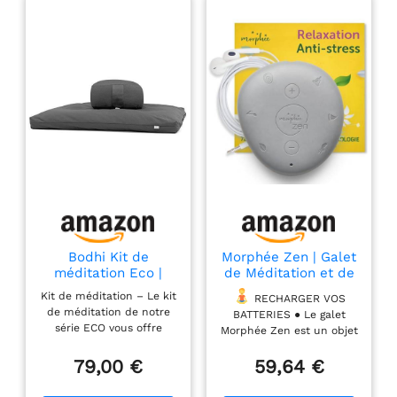
Bodhi Kit de
Morphée Zen | Galet
méditation Eco |
de Méditation et de
Coussin de
Sophrologie Nomade
Kit de méditation – Le kit
RECHARGER VOS
méditation Rondo +
| Relaxation et
de méditation de notre
BATTERIES ● Le galet
Zabuton épeautre |
Gestion du Stress |
série ECO vous offre
Morphée Zen est un objet
Anthracite
72 Séances de
l'équipement optimal
de relaxation permettant
Méditation et de
pour votre méditation
79,00 €
59,64 €
une profonde détente.
Sophrologie de 5
avec des couleurs
Conçu par des experts de
minutes | Écouteurs
fraîches. Le kit comprend
la méditation, Morphée