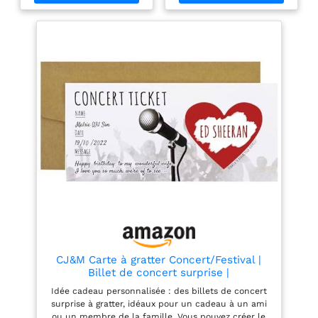
de garder vos traces de
souvenirs classés et
Souvenirs
voyage et de sortie faciles
faciles à consulter
à retrouver au quotidien
quotidien Protection
Design Transparent:
Claire: Le design
L’album pour ticket
transparent de cet
adopte une structure
Album de billets permet
visible qui aide à repérer
de repérer rapidement le
rapidement le contenu
contenu, tout en aidant à
sans feuilleter longtemps,
protéger cartes et photos
pratique pour retrouver
de la poussière et des
un album billet de
frottements lors du
collection, un album de
rangement à la maison
billets ou un billet
ou en déplacement
souvenir selon vos
Matériau Plastique:
besoins Matériau
Fabriqué en plastique,
Plastique: Fabriqué en
cet Album de stockage
plastique, ce classeur a
de billets offre une
billet d’avion offre une
solution pratique pour
solution de rangement
conserver vos billets et
pratique pour protéger
cartes dans un support
CJ&M Carte à gratter Concert/Festival |
vos cartes et photos de la
de stockage léger à
Billet de concert surprise |
poussière, tout en
manipuler et adapté à
Personnalisable - Concert, Festival,
conservant une
une utilisation régulière
Idée cadeau personnalisée : des billets de concert
Spectacle | Anniversaire, Noël
présentation propre dans
Format Compact: Avec
surprise à gratter, idéaux pour un cadeau à un ami
un album de stockage
des dimensions d’environ
ou un membre de la famille. Vous pouvez créer le