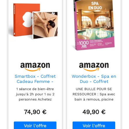
Smartbox - Coffret
Wonderbox - Spa en
Cadeau Femme -
Duo - Coffret
Relax et Massage -
Cadeau - Idée
1 séance de bien-être
UNE BULLE POUR SE
idée Cadeau pour
Cadeau Relaxation
jusqu'à 2h pour 1 ou 2
RESSOURCER : Spa avec
Elle - 1 séance de
personnes Achetez
bain à remous, piscine
Bien-être jusqu'à 2h
maintenant – Profitez-en
avec jets, modelage du
pour 1 ou 2
plus tard ! Nos chèques-
corps, soin du visage…
74,90 €
49,90 €
Personnes
cadeaux offrent liberté et
Offrez à 2 personnes
flexibilité avec une
jusqu'à 2h30 de bien-être
validité allant jusqu’à 3
pour apaiser le corps et