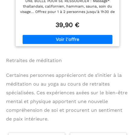
UNE BULLE POUR SE RESSOURCER : Massage*
thaïlandais, californien, hammam, sauna, soin du
visage… Offrez pour 1 à 2 personnes jusqu'à 1h30 de
bien-être pour apaiser le corps et libérer l’esprit.
UN MOMENT RIEN QUE POUR EUX : Les
39,90 €
bénéficiaires choisissent leur expérience bien-être
et réservent facilement. Tout est inclus, profitez !
DU TEMPS POUR EN PROFITER : Valable 3 ans et 3
mois. Échange et prolongation illimités. Le luxe de
réserver quand on veut, sans stress. LE CADEAU
QUI TAPE DANS LE MILLE : Ce coffret plaît à tous
Retraites de méditation
les coups. Anniversaire, mariage, fête… visez juste à
chaque occasion ! LA CONFIANCE WONDERBOX :
Entreprise française n°1 du coffret cadeau avec 93
Certaines personnes apprécieront de s’initier à la
% de clients conquis. Offrez en toute sérénité.
méditation ou au yoga au cours de retraites
spécialisées. Ces expériences axées sur le bien-être
mental et physique apportent une nouvelle
compréhension de soi et procurent un sentiment
de paix intérieure.