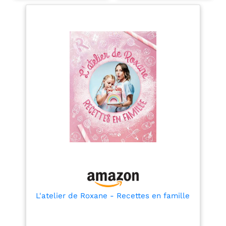
bénéficiaires choisissent
leur restaurant et
réservent facilement.
Moment gourmand
assuré ! DU TEMPS POUR
EN PROFITER : Valable 3
ans et 3 mois. Échange et
prolongation illimités. Le
luxe de réserver quand
on veut, sans stress. LE
CADEAU QUI TAPE DANS
LE MILLE : Ce coffret
plaît à tous les coups.
Anniversaire, mariage,
fête… visez juste à
chaque occasion ! LA
CONFIANCE WONDERBOX
: Entreprise française n°1
du coffret cadeau avec
93 % de clients conquis.
Offrez en toute sérénité.
L'atelier de Roxane - Recettes en famille