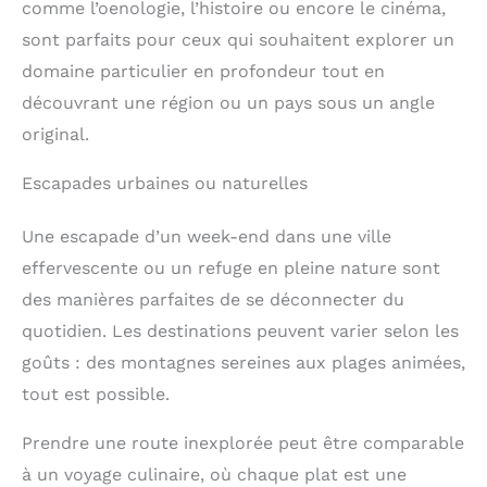
comme l’oenologie, l’histoire ou encore le cinéma,
être facilement retiré pour atteindre votre hauteur
suffisamment de surface
d'assise optimale. Avec un diamètre de 32 cm, le
sont parfaits pour ceux qui souhaitent explorer un
pour une méditation
coussin de sol vous offre suffisamment de surface
agréable et intense
domaine particulier en profondeur tout en
pour une méditation agréable et intense ZABUTON
ZABUTON – Le tapis de
– Le tapis de méditation sert de support pendant
méditation sert de
découvrant une région ou un pays sous un angle
votre méditation. Elle protège vos chevilles en
support pendant votre
position lotus et vos genoux en position assise
original.
méditation. Elle protège
genoux, ce qui vous permet de mieux vous
vos chevilles en position
concentrer sur votre méditation. Le tapis Zabuton
lotus et vos genoux en
Escapades urbaines ou naturelles
est rempli de plusieurs couches de coton non tissé
position assise genoux, ce
et est donc agréablement doux et offre un très bon
qui vous permet de
amortissement. Le tapis mesure 80 x 80 cm et
mieux vous concentrer
Une escapade d’un week-end dans une ville
mesure environ 5 cm de haut
sur votre méditation. Le
effervescente ou un refuge en pleine nature sont
tapis Zabuton est rempli
de plusieurs couches de
des manières parfaites de se déconnecter du
coton non tissé et est
quotidien. Les destinations peuvent varier selon les
donc agréablement doux
et offre un très bon
goûts : des montagnes sereines aux plages animées,
amortissement. Le tapis
mesure 80 x 80 cm et
tout est possible.
mesure environ 5 cm de
haut
Prendre une route inexplorée peut être comparable
à un voyage culinaire, où chaque plat est une