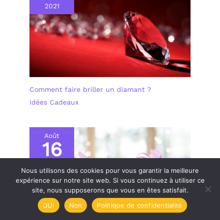
2021
Comment faire briller un diamant ?
Idées Cadeaux
Août
16
2022
Nous utilisons des cookies pour vous garantir la meilleure
expérience sur notre site web. Si vous continuez à utiliser ce
site, nous supposerons que vous en êtes satisfait.
OUI
Non
Politique de confidentialité