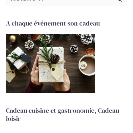
R
e
c
A chaque événement son cadeau
h
e
r
c
h
e
r
:
Cadeau cuisine et gastronomie, Cadeau
loisir