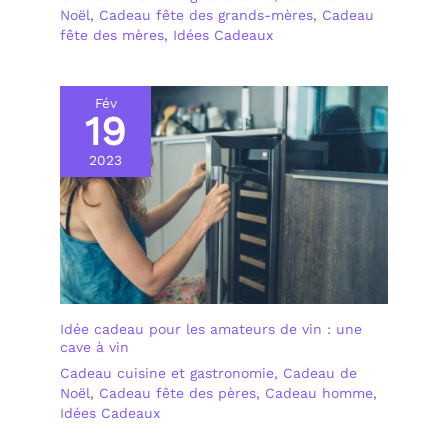
Noël
,
Cadeau fête des grands-mères
,
Cadeau
fête des mères
,
Idées Cadeaux
Fév
19
2023
Idée cadeau pour les amateurs de vin : une
cave à vin
Cadeau cuisine et gastronomie
,
Cadeau de
Noël
,
Cadeau fête des pères
,
Cadeau homme
,
Idées Cadeaux