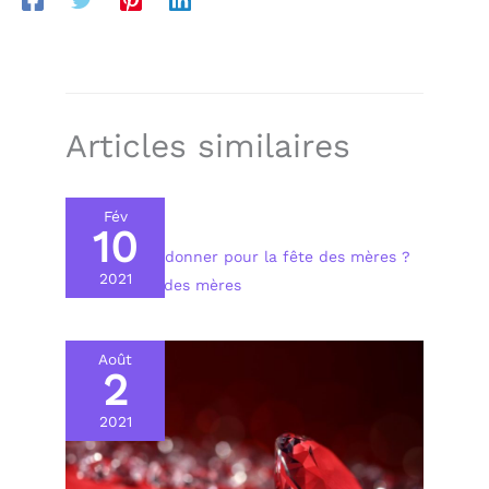
Articles similaires
Fév
10
Quel cadeau donner pour la fête des mères ?
2021
Cadeau fête des mères
Août
2
2021