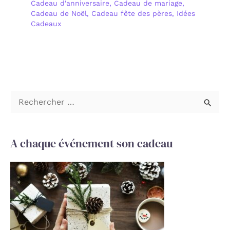
Cadeau d'anniversaire
,
Cadeau de mariage
,
Cadeau de Noël
,
Cadeau fête des pères
,
Idées
Cadeaux
R
e
c
A chaque événement son cadeau
h
e
r
c
h