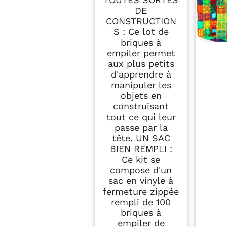
Jeu de construction
DE
pour enfants – 100
CONSTRUCTION
pièces – Dès 18
mois – Fabriqué en
S : Ce lot de
France
briques à
empiler permet
aux plus petits
d'apprendre à
manipuler les
objets en
construisant
tout ce qui leur
passe par la
tête. UN SAC
BIEN REMPLI :
Ce kit se
compose d'un
sac en vinyle à
fermeture zippée
rempli de 100
briques à
empiler de