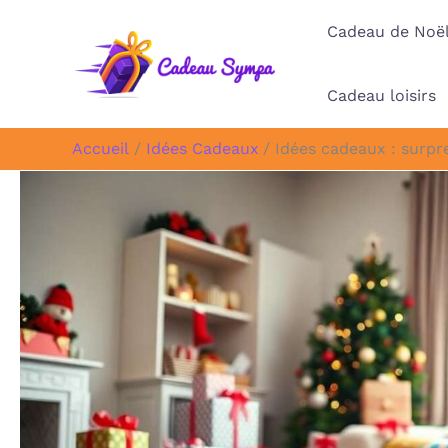
Aller
Cadeau de Noë
au
contenu
Cadeau loisirs
Accueil
Idées Cadeaux
Idées cadeaux : surpr