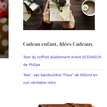
c
h
e
r
:
Cadeau enfant, Idées Cadeaux
Test du coffret allaitement Avent SCD340/31
de Philips
Test : sac bandoulière ‘Fleur’ de Stilord en
cuir véritable retro