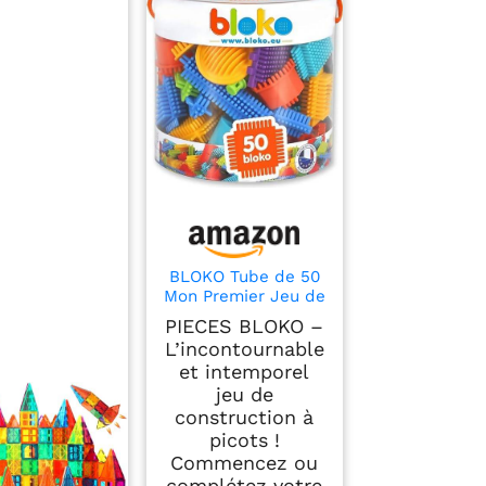
BLOKO Tube de 50
Mon Premier Jeu de
Blocs de
PIECES BLOKO –
Construction – Dès
L’incontournable
12 Mois – Facile à
et intemporel
Manipuler – Jouet
jeu de
Enfant 1 an et Plus
– Fabriqué en
construction à
Europe – 503502
picots !
Commencez ou
complétez votre