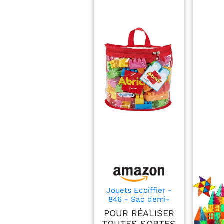
Jouets Ecoiffier -
846 - Sac demi-
lune et ses briques
POUR RÉALISER
à empiler Abrick –
TOUTES SORTES