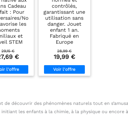
ans Cadeau
contrôlés,
fait : Pour
garantissant une
versaires/No
utilisation sans
Favorise les
danger. Jouet
oments
enfant 1 an.
miliaux et
Fabriqué en
éveil STEM
Europe
29,15 €
28,99 €
27,69 €
19,99 €
tent de découvrir des phénomènes naturels tout en s’amusa
initiant les enfants à la chimie, à la physique ou encore à