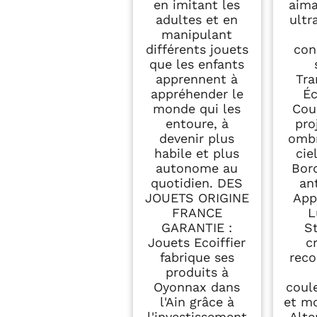
en imitant les
aima
adultes et en
ultr
manipulant
différents jouets
con
que les enfants
apprennent à
Tra
appréhender le
Éc
monde qui les
Cou
entoure, à
pro
devenir plus
ombr
habile et plus
cie
autonome au
Bor
quotidien. DES
an
JOUETS ORIGINE
App
FRANCE
L
GARANTIE :
S
Jouets Ecoiffier
c
fabrique ses
reco
produits à
Oyonnax dans
coul
l'Ain grâce à
et mo
l'investissement
Alte