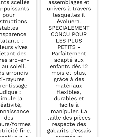
nts scellés
assemblages et
a-puissants
univers à travers
pour
lesquelles il
structions
évoluera.
stables
SPECIALEMENT
nsparence
CONCU POUR
latante :
LES PLUS
leurs vives
PETITS -
jetant des
Parfaitement
es arc-en-
adapté aux
l au soleil.
enfants dès 12
ds arrondis
mois et plus,
ti-rayures
grâce à des
rentissage
matériaux
udique :
flexibles,
timule la
durables et
réativité,
facile à
nnaissance
manipuler. La
des
taille des pièces
eurs/formes
respecte des
tricité fine.
gabarits d’essais
rnative aux
normés et