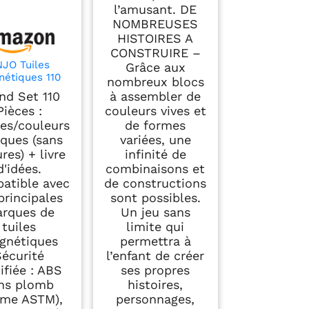
l’amusant. DE
NOMBREUSES
HISTOIRES A
CONSTRUIRE –
JO Tuiles
Grâce aux
étiques 110
nombreux blocs
es - Blocs de
nd Set 110
à assembler de
nstruction
Pièces :
couleurs vives et
étiques, Jeu
es/couleurs
de formes
catif STEM
iques (sans
variées, une
essori pour
nts 3-9 Ans -
ures) + livre
infinité de
Cadeau
d'idées.
combinaisons et
çons/Filles
atible avec
de constructions
nelle, Classe)
principales
sont possibles.
rques de
Un jeu sans
tuiles
limite qui
gnétiques
permettra à
Sécurité
l’enfant de créer
ifiée : ABS
ses propres
ns plomb
histoires,
rme ASTM),
personnages,