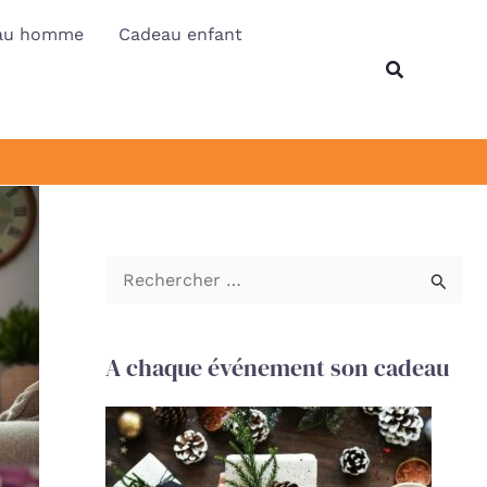
au homme
Cadeau enfant
Recherche
R
e
c
A chaque événement son cadeau
h
e
r