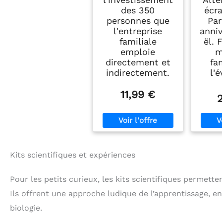
des 350
écr
personnes que
Par
l'entreprise
anni
familiale
ël. 
emploie
m
directement et
fa
indirectement.
l'
11,99 €
Kits scientifiques et expériences
Pour les petits curieux, les kits scientifiques permet
Ils offrent une approche ludique de l’apprentissage, en 
biologie.