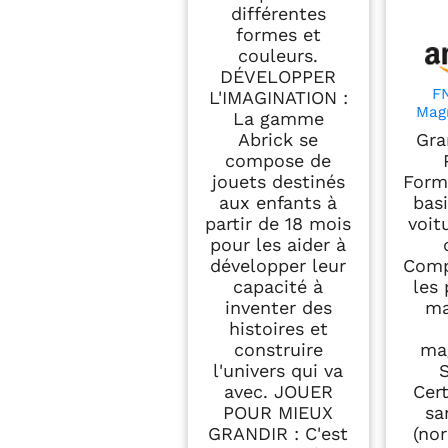
différentes
formes et
couleurs.
DÉVELOPPER
FN
L'IMAGINATION :
Magn
La gamme
Pièc
Abrick se
Gra
Co
compose de
Magn
jouets destinés
Form
Édu
aux enfants à
bas
Mont
Enfa
partir de 18 mois
voit
pour les aider à
Gar
développer leur
Comp
(Mater
capacité à
les 
inventer des
ma
histoires et
construire
ma
l'univers qui va
avec. JOUER
Cert
POUR MIEUX
sa
GRANDIR : C'est
(no