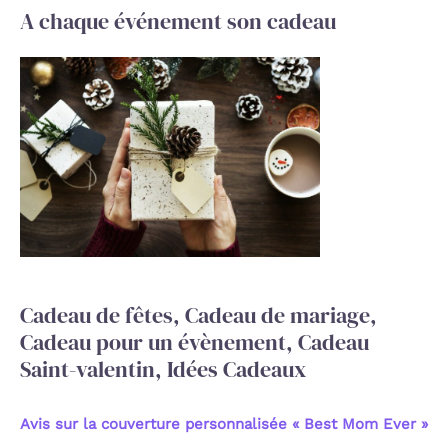
c
A chaque événement son cadeau
h
e
r
c
h
e
r
:
Cadeau de fêtes, Cadeau de mariage,
Cadeau pour un évènement, Cadeau
Saint-valentin, Idées Cadeaux
Avis sur la couverture personnalisée « Best Mom Ever »