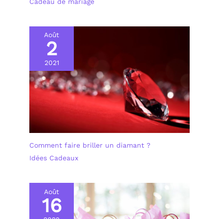
Cadeau de mariage
Août
2
2021
Comment faire briller un diamant ?
Idées Cadeaux
Août
16