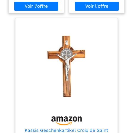
robuste, ce qui lui donne
(25,4 cm x 15,24 cm
l'atmosphère de votre
un aspect élégant et une
x 1,90 cm)
maison. Ceux qui entrent
longue durée de vie.
connaîtront votre amour
L'artisanat fin se reflète
pour Jésus. Occasion :
dans chaque détail du
convient pour votre
corps du Christ et de la
chambre, salon, bureau
gravure INRI. La croix
ou cuisine avec un
murale crucifix est un
charme rustique religieux.
symbole de foi et en
Gracieusement sculpté
même temps un élément
par ces artisans avec des
décoratif élégant pour la
designs et une texture
maison, l'église ou le
louables. Plus léger pour
bureau Taille idéale et
garantir une
facile à accrocher : avec
manipulation facile, et
une taille de 20 × 11,5 cm,
n'endommage pas votre
cette croix en bois est
mur au fil du temps Il
compacte, légère mais
apportera beauté et
accrocheuse. Grâce aux
atmosphère sainte dans
trous de suspension
votre maison. Idéal pour
intégrés, le crucifix peut
la bénédiction d'une
être facilement fixé à
nouvelle maison, un
n'importe quel mur, que
anniversaire ou un
ce soit dans le salon, la
cadeau de mariage. La
chambre ou la salle de
croix possède un
prière. Elle s'intègre
Kassis Geschenkartikel Croix de Saint
accessoire de suspension