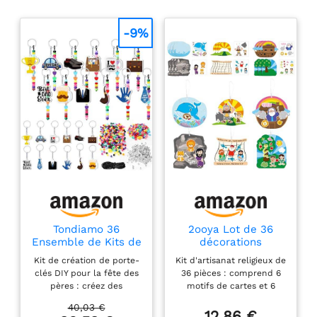
-9%
Tondiamo 36
2ooya Lot de 36
Ensemble de Kits de
décorations
Création de Porte-
religieuses
Kit de création de porte-
Kit d'artisanat religieux de
clés pour la Fête
chrétiennes pour
clés DIY pour la fête des
36 pièces : comprend 6
des Pères Bricolage
enfants en vrac,
pères : créez des
motifs de cartes et 6
Perles Porte-clés
histoires de la Bible
souvenirs significatifs
motifs d'autocollants
pour la Fête des
de Jésus, kit de
40,03 €
avec ce kit complet de
pour un total de 72
12,86 €