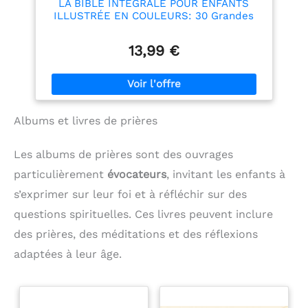
LA BIBLE INTÉGRALE POUR ENFANTS
ILLUSTRÉE EN COULEURS: 30 Grandes
Histoires Sur Jesus-Christ Pour Découvrir
Les Messages De l'Ancien Et Du Nouveau
13,99 €
Testament
Albums et livres de prières
Les albums de prières sont des ouvrages
particulièrement
évocateurs
, invitant les enfants à
s’exprimer sur leur foi et à réfléchir sur des
questions spirituelles. Ces livres peuvent inclure
des prières, des méditations et des réflexions
adaptées à leur âge.