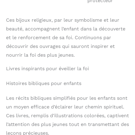
protecteur
pour chien ; durables, robustes et résistantes, nos
s'effacera pas et ne se
préparée avec soin dans
étiquettes pour chien sont résistantes à la rouille,
décolorera pas, ce qui
notre atelier et expédiée
ne décolorent pas le pelage de votre animal et
fait de ces plaques
rapidement pour recevoir
Ces bijoux religieux, par leur symbolisme et leur
complèteront votre ami à quatre pattes qui grandit
d'identification pour
votre commande dans les
tout en exigeant une attention constante. Les
chien gravées au laser.
meilleurs délais.
beauté, accompagnent l’enfant dans la découverte
médailles Chien et Chat d'identification
MÉDAILLES POUR CHIEN :
personnalisées pour animaux de compagnie sont
et le renforcement de sa foi. Continuons par
Pour vous assurer que
l'un des meilleurs moyens d'assurer le retour en
vous commandez les
découvrir des ouvrages qui sauront inspirer et
toute sécurité de notre bébé.
bons médaille pour chat
gravés en fonction de la
nourrir la foi des plus jeunes.
taille de votre animal,
veuillez vous référer à
Livres inspirants pour éveiller la foi
notre tableau de
comparaison des tailles
afin que vos nouveaux
Histoires bibliques pour enfants
badges pour chiens
soient les plus beaux et
Les récits bibliques simplifiés pour les enfants sont
les plus agréables à
porter, Personnaliser
un moyen efficace d’éclairer leur chemin spirituel.
maintenant pour ajouter
vos détails de
Ces livres, remplis d’illustrations colorées, captivent
personnalisation et
l’attention des plus jeunes tout en transmettant des
choisir votre style de
police visualisez votre
leçons précieuses.