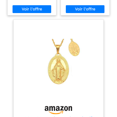
Communion,
Bohème Cadeaux
délicat, ce qui permet de
prudent du risque de
Mariage, fête de
pour Filles Sœurs
purifier plus facilement
suffocation de petites
Communion.
Adolescentes
l'âme et de se concentrer
parties. Matière fiable: Le
sur la prière. Le design du
bracelet est en argile
collier et de la croix se
molle et en pin de bonne
perd dans la sensation
qualité, et est équipé
exquise et l'atmosphère
d'une corde tressée
sainte de cette chaîne de
forte.Il est finement
chapelet catholique. Il
conçu et pas facile à
est idéal pour la
casser.Vous pouvez
communion, la prière et
l'utiliser en toute
la méditation. Porter ce
confiance. Taille réglable:
tour de cou chapelet en
la longueur du bracelet
perles ajoutera une
peut être ajustée entre 15
touche polyvalente à vos
à 26 cm, ce qui peut
vêtements. Le chapelet
s'adapter à la plupart des
n'est pas seulement un
poignets des filles et des
bijou, mais aussi un
femmes.Le matériau lisse
instrument spirituel
offre un confort toute la
important. Il est souvent
journée. Design
utilisé pour les prières,
polyvalent et à la mode:
les méditations et les
ce bracelet croisé adopte
dévotions afin d’établir
le design perlé bohème,
une connexion plus
des perles colorées avec
profonde avec le divin.
un pendentif en croix