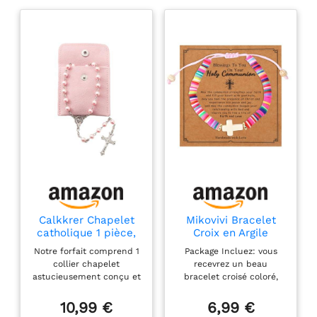
Calkkrer Chapelet
Mikovivi Bracelet
catholique 1 pièce,
Croix en Argile
Chapelet de
Polymère pour
Notre forfait comprend 1
Package Incluez: vous
Communion avec
Filles, Bracelet
collier chapelet
recevrez un beau
Croix rétro, Pochette
Religieux Chrétien
astucieusement conçu et
bracelet croisé coloré,
Cadeau en Velours,
Coloré avec Carte
1 sac cadeau en velours
avec une carte de
Croix élégante pour
de Motivation Bijoux
assorti ; Le chapelet avec
motivation et une boîte
10,99 €
6,99 €
baptême,
Baptême de Style
des fleurs est beau et
cadeau rose.Soyez