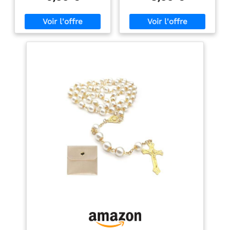
délicate, ce bijou religieux
d'un alliage de zinc, ce
Élégant Bijou
Bois Naturel,pour
apporte une dimension
qui empêche la corrosion
Spirituel avec Étui
Communion,Baptêm
symbolique et
et le ternissement, le
e,Messe
accompagne les
rendant solide et
moments de prière et de
durable. Chaque perle
méditation Accessoire de
est soigneusement polie,
Prière Quotidien: Conçu
lisse et sans bavure, et
pour accompagner vos
confortable à porter.
moments spirituels, ce
Notre collier croix
chapelet catholique
convient aux peaux
permet de se concentrer
sensibles et est unisexe.
sur la prière tout en
Pack de 2 Chapelets en
restant facile à
Perles: Vous recevrez 2
transporter et agréable à
chapelets Collier
manipuler au quotidien
Chapelet Croix Catholique
Pochette Pratique
avec Croix Médaille Jésus
Incluse: Livré avec une
Christ Saint Benoît, 1
pochette douce à bouton
couleur café et 1 marron
pression, ce chapelet est
clair, le collier mesure 62
facile à ranger et à
cm de longueur, noué
protéger, idéal pour
avec une belle et solide
l’emporter lors de
corde, et lié à l'Ordre de
déplacements ou le
Saint-Pierre. Benoît. Avec
conserver en toute
une croix d'absolution de
simplicité Matériau
5 cm de long, ce long