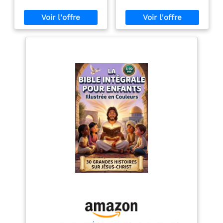
à 4 ans | Livre
chrétien pour
cadeau de baptême
ou de naissance