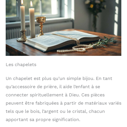
les chapelles ou l'espace
de prière privé. Même
dans un cadre
domestique, apporte une
ambiance relaxante et
respectueuse. Que ce soit
accroché au mur ou
comme partie d'un autel,
ce crucifix croix murale
est une œuvre d'art
impressionnante avec
une profonde valeur
spirituelle Cadeau
Les chapelets
significatif pour de
nombreuses occasions :
Un chapelet est plus qu’un simple bijou. En tant
cette croix murale en bois
de haute qualité est un
qu’accessoire de prière, il aide l’enfant à se
merveilleux cadeau pour
les célébrations
connecter spirituellement à Dieu. Ces pièces
religieuses telles que le
peuvent être fabriquées à partir de matériaux variés
baptême, la première
communion, le mariage,
tels que le bois, l’argent ou le cristal, chacun
Pâques ou Noël. Il
apportant sa propre signification.
symbolise la foi, la
protection et l'espoir,