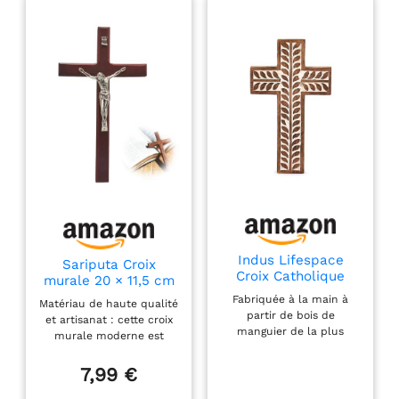
communion, le baptême,
les confirmations, les
anniversaires, les
mariages, les événements
religieux, etc. Il convient
également à un usage
quotidien, comme le
shopping, les dîners, les
réunions, etc.
Indus Lifespace
Sariputa Croix
Croix Catholique
murale 20 × 11,5 cm
Religieuse en Bois
en bois avec alliage
Fabriquée à la main à
Matériau de haute qualité
de Manguier
Jésus-Christ
partir de bois de
et artisanat : cette croix
Suspension Murale
Catholique Art mural
manguier de la plus
murale moderne est
avec Sculptures
pour église, maison,
haute qualité, cette croix
fabriquée en bois
Florales Décoration
salon, décoration
est livrée avec un vernis
soigneusement
7,99 €
de Salon pour
murale
riche et attrayant. Cette
sélectionné et en alliage
Entrée Bureau Salon
croix changera