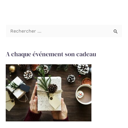
R
e
c
A chaque événement son cadeau
h
e
r
c
h
e
r