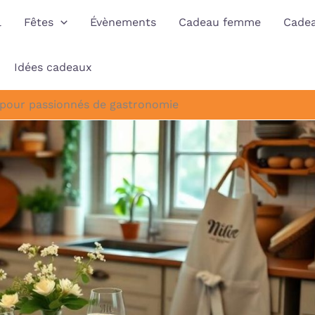
l
Fêtes
Évènements
Cadeau femme
Cade
Idées cadeaux
 pour passionnés de gastronomie