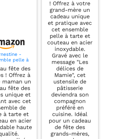
! Offrez à votre
idée cadeaux
ustensile de cuisine
grand-mère un
personnalisé pour
cadeau unique
Mamie - Cadeau
et pratique avec
anniversaire mamie
cet ensemble
- cadeau Noël
pelle à tarte et
mamie
couteau en acier
inoxydable.
rnestine -
Gravé avec le
mble pelle à
message "Les
 + couteau de
au fête des
délices de
ine Maman -
s ! Offrez à
Mamie", cet
au fête des
e maman un
ustensile de
res - idée
au fête des
pâtisserie
aux ustensile
cuisine
s unique et
deviendra son
rsonnalisé
ant avec cet
compagnon
an - Cadeau
semble de
préféré en
ersaire maman
e à tarte et
cuisine. Idéal
adeau Noël
eau en acier
pour un cadeau
maman
dable haute
de fête des
qualité.
grands-mères,