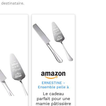
 destinataire.
ERNESTINE -
Ensemble pelle à
tarte + couteau de
Le cadeau
cuisine Mamie -
parfait pour une
Cadeau fête des
mamie pâtissière
grands-mères -