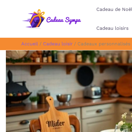
Aller
Cadeau de Noë
au
contenu
Cadeau loisirs
Accueil
Cadeau loisir
Cadeaux personnalisés