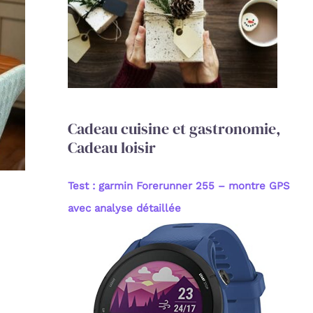
c
h
e
r
:
Cadeau cuisine et gastronomie,
Cadeau loisir
Test : garmin Forerunner 255 – montre GPS
avec analyse détaillée