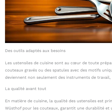
Des outils adaptés aux besoins
Les ustensiles de cuisine sont au cœur de toute prépara
couteaux gravés ou des spatules avec des motifs unique
deviennent non seulement des instruments de travail, 
La qualité avant tout
En matière de cuisine, la qualité des ustensiles est 
Wüsthof pour les couteaux, garantit une durabilité et