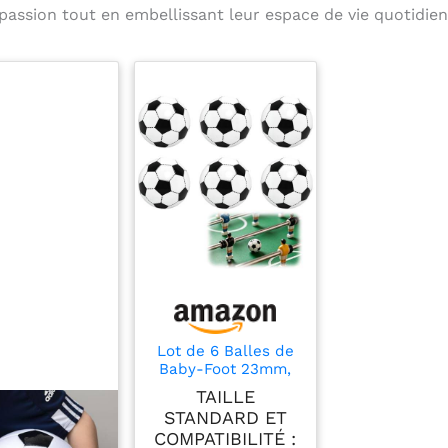
assion tout en embellissant leur espace de vie quotidien
Lot de 6 Balles de
Baby-Foot 23mm,
Mini Balle Babyfoot
TAILLE
en Plastique
STANDARD ET
Durable, Ballons de
COMPATIBILITÉ :
Remplacement