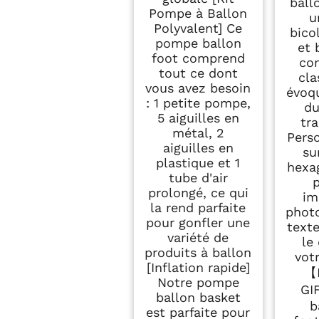
ball
Pompe à Ballon
u
Polyvalent] Ce
bico
pompe ballon
et 
foot comprend
co
tout ce dont
cla
vous avez besoin
évoq
: 1 petite pompe,
du
5 aiguilles en
tra
métal, 2
Pers
aiguilles en
su
plastique et 1
hexa
tube d'air
prolongé, ce qui
im
la rend parfaite
photo
pour gonfler une
text
variété de
le
produits à ballon
vot
[Inflation rapide]
【
Notre pompe
GI
ballon basket
b
est parfaite pour