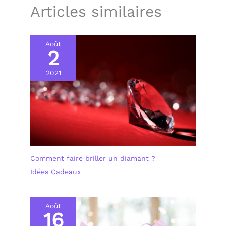
Un Compagnon
Articles similaires
Polyvalent : Ce sac à dos
peut être utilisé comme
sac a dos college fille, sac
a dos voyage, sac a dos
Août
ordinateur, etc. Ce sac à
2
dos tendance allie à la
perfection un design
2021
classique et une
fabrication robuste, ce
qui en fait l'accessoire
idéal pour les
fashionistas.
Comment faire briller un diamant ?
Idées Cadeaux
Août
16