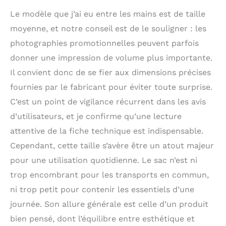
main. Occasion: Design
Le modèle que j’ai eu entre les mains est de taille
simple et élégant.
moyenne, et notre conseil est de le souligner : les
Convient pour le travail,
le shopping, les
photographies promotionnelles peuvent parfois
voyages, les affaires et
donner une impression de volume plus importante.
d'autres occasions. Ce
Il convient donc de se fier aux dimensions précises
pack est réservé aux
adultes.
fournies par le fabricant pour éviter toute surprise.
C’est un point de vigilance récurrent dans les avis
d’utilisateurs, et je confirme qu’une lecture
attentive de la fiche technique est indispensable.
Cependant, cette taille s’avère être un atout majeur
pour une utilisation quotidienne. Le sac n’est ni
trop encombrant pour les transports en commun,
ni trop petit pour contenir les essentiels d’une
journée. Son allure générale est celle d’un produit
bien pensé, dont l’équilibre entre esthétique et