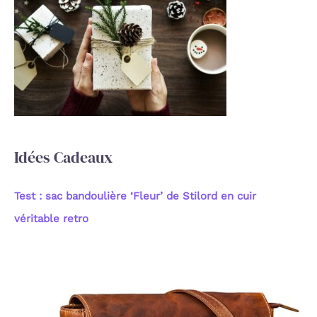
r
c
h
e
r
:
Idées Cadeaux
Test : sac bandoulière ‘Fleur’ de Stilord en cuir
véritable retro