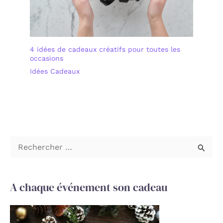
4 idées de cadeaux créatifs pour toutes les
occasions
Idées Cadeaux
R
e
c
A chaque événement son cadeau
h
e