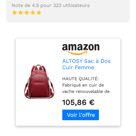
Note de 4.5 pour 323 utilisateurs
ALTOSY Sac à Dos
Cuir Femme
Véritable Anti-vol
HAUTE QUALITÉ:
Poches Multiples
Fabriqué en cuir de
vache renouvelable de
haute qualité (cuir
105,86 €
véritable), matériel de
couleur argent et
doublure en polyester;
Le tissu est conçu pour
une fiabilité durable et
peut réduire la