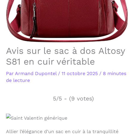
Avis sur le sac à dos Altosy
S81 en cuir véritable
Par
Armand Dupontel
/
11 octobre 2025
/
8 minutes
de lecture
5/5 - (9 votes)
Allier l’élégance d’un sac en cuir à la tranquillité