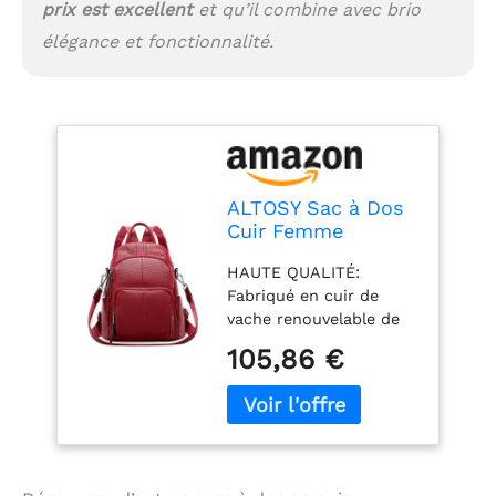
d'autres occasions. Ce
prix est excellent
et qu’il combine avec brio
pack est réservé aux
élégance et fonctionnalité.
adultes.
ALTOSY Sac à Dos
Cuir Femme
Véritable Anti-vol
HAUTE QUALITÉ:
Poches Multiples
Fabriqué en cuir de
vache renouvelable de
haute qualité (cuir
105,86 €
véritable), matériel de
couleur argent et
doublure en polyester;
Le tissu est conçu pour
une fiabilité durable et
peut réduire la