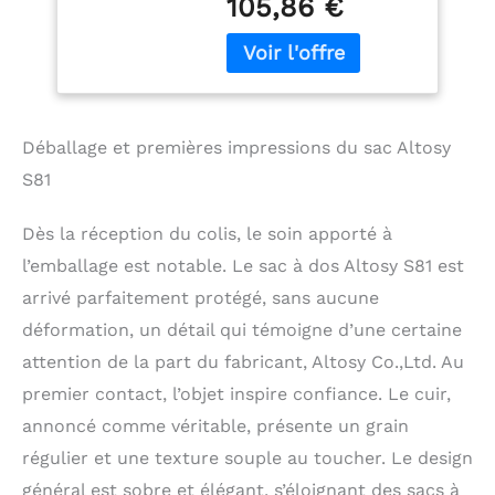
105,86 €
véritable), matériel de
couleur argent et
doublure en polyester;
Le tissu est conçu pour
une fiabilité durable et
peut réduire la
Déballage et premières impressions du sac Altosy
consommation
d'énergie et la pollution.
S81
Si vous voulez un sac
en cuir convertible
Dès la réception du colis, le soin apporté à
d'excellente qualité.
l’emballage est notable. Le sac à dos Altosy S81 est
DIMENSIONS:taille
moyenne : L 10,5 x H 13
arrivé parfaitement protégé, sans aucune
X L 4,5 pouces/L 26,7 x
déformation, un détail qui témoigne d’une certaine
H 33 x L11,4 cm, avec
attention de la part du fabricant, Altosy Co.,Ltd. Au
poignée : 3 pouces,
poids : 0,88 kg / 1,94 lb
premier contact, l’objet inspire confiance. Le cuir,
(le sac est en cuir
annoncé comme véritable, présente un grain
véritable, donc il sera
plus lourd qu'un sac en
régulier et une texture souple au toucher. Le design
PU. Livré avec une
général est sobre et élégant, s’éloignant des sacs à