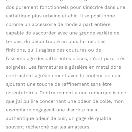
bandoulière amovible en
dos purement fonctionnels pour s’inscrire dans une
cuir et tissée de 31
pouces. SAC À DOS
esthétique plus urbaine et chic. Il se positionne
PRATIQUE: D'après
comme un accessoire de mode à part entière,
Outlook, ce sac à dos
capable de s’accorder avec une grande variété de
ressemble à un sac à
dos normal, il y a 2
tenues, du décontracté au plus formel. Les
poches à l'avant, mais
finitions, qu’il s’agisse des coutures ou de
c'est un sac à dos, la
poche principale est
l’assemblage des différentes pièces, m’ont paru très
zippée ouverte à
soignées. Les fermetures à glissière en métal doré
l'arrière, elle est très
contrastent agréablement avec la couleur du cuir,
pratique et sûre à
mettre vos objets
ajoutant une touche de raffinement sans être
importants dans la
ostentatoires. Contrairement à une remarque isolée
poche principale.
CARACTÉRISTIQUE
que j’ai pu lire concernant une odeur de colle, mon
CONVERTIBLE: Ce sac à
exemplaire dégageait une discrète mais
dos est livré avec une
authentique odeur de cuir, un gage de qualité
bandoulière amovible,
vous pouvez le porter
souvent recherché par les amateurs.
comme sac à dos, sac à