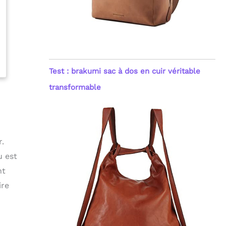
Test : brakumi sac à dos en cuir véritable
transformable
r.
u est
nt
ire