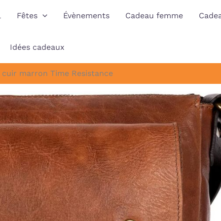
l
Fêtes
Évènements
Cadeau femme
Cade
Idées cadeaux
n cuir marron Time Resistance