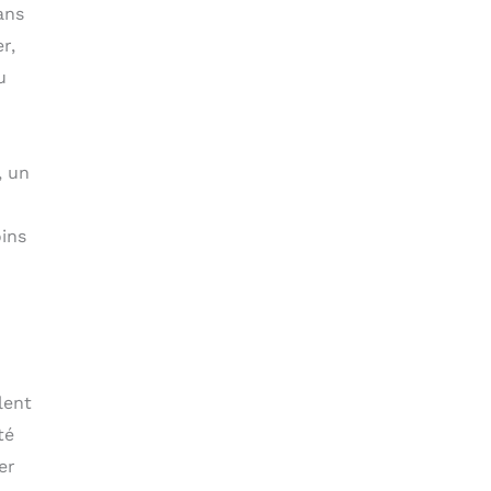
ans
r,
u
, un
oins
lent
té
er