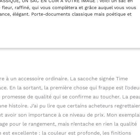
SSIQUE, UN SAC EN CUIR À VOTRE IMAGE : voici un sac en
ne fleur, raffiné, qui vous complètera et grâce auquel vous vous
iance, élégant. Porte-documents classique mais poétique et
s entre style créatif et business.
CONFORTABLE ET
sac dispose d'un grand compartiment principal et de
s pour organiser vos affaires.BONUS - il est livré avec un
 ! DIMENSIONS - Hauteur : 7.9 in (20 cm); Longueur : 10.6 in
 3.1 in (8 cm). Poids: 1lb 9oz (0.7kg).
FAIT POUR DURER -
t fabriqué à la main en Italie en utilisant des secrets
mis de génération en génération. Pièces en laiton, doublure
metures éclair YKK - le savoir-faire authentique et l’attention
 qui garantit la qualité de ce sac en cuir.
UNIQUE EN SON
aire à un accessoire ordinaire. La sacoche signée Time
essager est fabriqué en cuir de vachette pleine fleur, qui est
e. En la sortant, la première chose qui frappe est l’odeu
 selon la méthode du tannage végétal et naturelle. Cette
nale maintient un aspect naturel du cuir, laissant chaque pièce
e promesse de qualité qui se confirme au toucher. La pea
èrement différent. Ainsi, il n'y aura qu'un seul sac comme le
e histoire. J’ai pu lire que certains acheteurs regrettaie
nde.
ut avoir son importance à ce niveau de prix. Mon exempla
age pour le rangement, mais n’entache en rien la qualité
est excellente : la couleur est profonde, les finitions