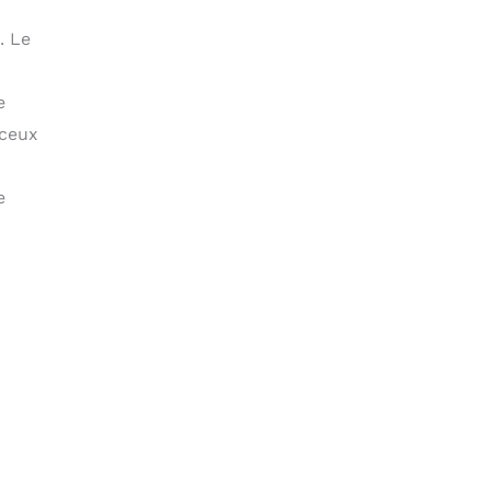
. Le
e
 ceux
e