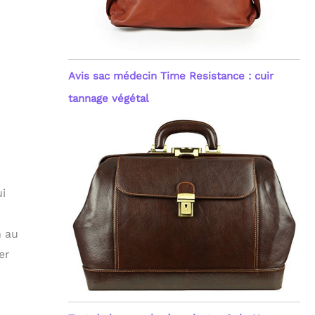
Avis sac médecin Time Resistance : cuir
tannage végétal
ui
n au
er