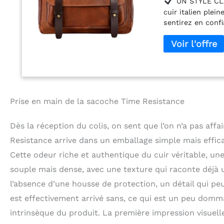
UN STYLE CLA
cuir italien plei
sentirez en conf
sensible à la foi
POLYVALENT - le 
nombreuses poche
sac de rangement
(27 cm); Largeur :
le sac en cuir es
artisanaux trans
Prise en main de la sacoche Time Resistance
indéchirable, fer
au détail sont ce
Dès la réception du colis, on sent que l’on n’a pas aff
GENRE – le sac m
Resistance arrive dans un emballage simple mais efficac
teintée à la main
technique artisa
Cette odeur riche et authentique du cuir véritable, un
avec un motif lég
souple mais dense, avec une texture qui raconte déjà un
vôtre dans le mo
l’absence d’une housse de protection, un détail qui pe
est effectivement arrivé sans, ce qui est un peu domm
intrinsèque du produit. La première impression visuelle 