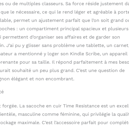
es ou de multiples classeurs. Sa force réside justement d
 que le nécessaire, ce qui le rend léger et agréable à porte
able, permet un ajustement parfait que l’on soit grand o
s poches : un compartiment principal spacieux et plusieurs
ui permettent d’organiser ses affaires et de garder son
n. J’ai pu y glisser sans problème une tablette, un carnet
sateur a mentionné y loger son Kindle Scribe, un appareil
prenante pour sa taille. Il répond parfaitement à mes bes
’aurait souhaité un peu plus grand. C’est une question de
agnon élégant et non encombrant.
té
t forgée. La sacoche en cuir Time Resistance est un excel
lientèle, masculine comme féminine, qui privilégie la quali
stockage maximale. C’est l’accessoire parfait pour complét