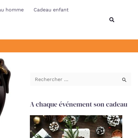
au homme
Cadeau enfant
Recherche
R
e
c
A chaque événement son cadeau
h
e
r