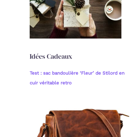
c
h
e
r
:
Idées Cadeaux
Test : sac bandoulière ‘Fleur’ de Stilord en
cuir véritable retro