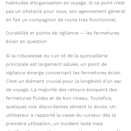
en cuir est
habitudes d’organisation en voyage. Si ce point n’est
magnifiquement
pas un obstacle pour vous, son agencement général
présenté dans un
coffret cadeau, créant
en fait un compagnon de route très fonctionnel.
une sensation de magie
dès le premier regard.
Durabilité et points de vigilance — les fermetures
C’est le choix parfait
éclair en question
pour ceux qui
apprécient la durabilité,
Si la robustesse du cuir et de la quincaillerie
le style et une
présentation soignée.
principale est largement saluée, un point de
Offrez-leur bien plus
vigilance émerge concernant les fermetures éclair.
qu’un simple sac de
voyage : une expérience
C’est un élément crucial pour la longévité d’un sac
inoubliable — et un
de voyage. La majorité des retours évoquent des
compagnon fiable pour
fermetures fluides et de bon niveau. Toutefois,
chaque aventure.
quelques voix discordantes sèment le doute. Un
utilisateur a rapporté la casse du curseur dès la
première utilisation, un incident isolé mais