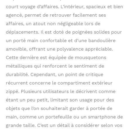
CUIR PLEINE FLEUR -
court voyage d’affaires. L’intérieur, spacieux et bien
Pour fabriquer un sac
de week-end pour
agencé, permet de retrouver facilement ses
femmes comme celui-
affaires, un atout non négligeable lors de
ci, nous utilisons la
déplacements. Il est doté de poignées solides pour
plus haute qualité de
cuir. Grâce à la méthode
un porté main confortable et d’une bandoulière
de tannage végétal sans
amovible, offrant une polyvalence appréciable.
produits chimiques et
Cette dernière est équipée de mousquetons
une teinture à la main,
le cuir conserve ses
métalliques qui renforcent le sentiment de
caractéristiques
durabilité. Cependant, un point de critique
originales. Vous
apprécierez alors sa
récurrent concerne le compartiment extérieur
touche vintage et un
zippé. Plusieurs utilisateurs le décrivent comme
aspect totalement
étant un peu petit, limitant son usage pour des
unique pour chaque
pièce.
IDÉAL POUR
objets que l’on souhaiterait garder à portée de
DES EXPÉRIENCES
main, comme un portefeuille ou un smartphone de
CADEAU INOUBLIABLES
grande taille. C’est un détail à considérer selon vos
: Notre sac de voyage