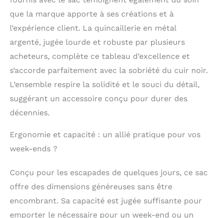
- Avec son grand
que la marque apporte à ses créations et à
compartiment principal
et ses nombreuses
l’expérience client. La quincaillerie en métal
poches, ce sac de
argenté, jugée lourde et robuste par plusieurs
voyage en cuir souple
acheteurs, complète ce tableau d’excellence et
vous permet de
transporter votre
s’accorde parfaitement avec la sobriété du cuir noir.
ordinateur portable 15
L’ensemble respire la solidité et le souci du détail,
pouces. Vous aurez
suggérant un accessoire conçu pour durer des
également toujours à
portée de main vos
décennies.
affaires essentielles :
papiers, stylos, cartes
Ergonomie et capacité : un allié pratique pour vos
de visite, smartphone.
week-ends ?
Utilisez la bandoulière
réglable ou les poignées
pour une polyvalence
Conçu pour les escapades de quelques jours, ce sac
maximale. DIMENSIONS
offre des dimensions généreuses sans être
- Hauteur : 35 cm ;
encombrant. Sa capacité est jugée suffisante pour
Longueur : 42 cm ;
Largeur : 23 cm.
emporter le nécessaire pour un week-end ou un