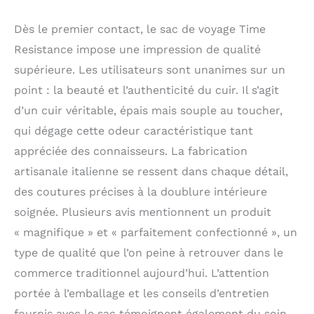
revigorant.
CONÇU
POUR DURER - nos
Dès le premier contact, le sac de voyage Time
sacs week-end en cuir
Resistance impose une impression de qualité
pour hommes sont
supérieure. Les utilisateurs sont unanimes sur un
fabriqués à la main en
Italie selon des secrets
point : la beauté et l’authenticité du cuir. Il s’agit
artisanaux transmis de
d’un cuir véritable, épais mais souple au toucher,
génération en
qui dégage cette odeur caractéristique tant
génération. Pièces en
laiton, doublure
appréciée des connaisseurs. La fabrication
indéchirable,
artisanale italienne se ressent dans chaque détail,
fermetures à glissière
YKK. L'ATTENTION AU
des coutures précises à la doublure intérieure
DÉTAIL est ce qui
soignée. Plusieurs avis mentionnent un produit
garantit l'aspect
« magnifique » et « parfaitement confectionné », un
inimitable d'un
accessoire en cuir de
type de qualité que l’on peine à retrouver dans le
qualité.
PARFAIT
commerce traditionnel aujourd’hui. L’attention
POUR LES
portée à l’emballage et les conseils d’entretien
ORDINATEURS 15
POUCES, ET BIEN PLUS
fournis avec le sac témoignent également du soin