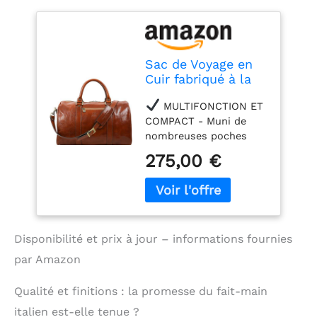
Sac de Voyage en
Cuir fabriqué à la
Main en Italie - Sac
MULTIFONCTION ET
de Week-End pour
COMPACT - Muni de
Femmes - Raffiné &
nombreuses poches
élégant - Time
internes et externes, ce
Resistance
275,00 €
sac de week-end en cuir
véritable peut être
utilisé de nombreuses
façons. Confortable et
malin, il se glisse dans
Disponibilité et prix à jour – informations fournies
le compartiment
supérieur des avions
par Amazon
comme bagage à main.
Il est aussi idéal comme
Qualité et finitions : la promesse du fait-main
sac de sport pour un
italien est-elle tenue ?
après-midi d'exercice