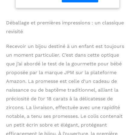
- ENREGISTRÉ
ARTICLES DE RETOUR
INTERDITE - Une fois la
Déballage et premières impressions : un classique
commande, envoyer un
texte de message à
revisité
enregistrer..
Recevoir un bijou destiné à un enfant est toujours
un moment particulier. C’est dans cette optique
que j’ai abordé le test de la gourmette pour bébé
proposée par la marque JPM sur la plateforme
Amazon. La promesse est celle d’un cadeau de
naissance ou de baptême traditionnel, alliant la
préciosité de l’or 18 carats à la délicatesse de
zircons. La livraison, effectuée avec une rapidité
notable, a tenu ses promesses. Le colis contenait
un petit écrin sobre et élégant, protégeant
efficacement le bijou. À l’ouverture, la première