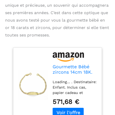
unique et précieuse, un souvenir qui accompagnera
ses premières années. C’est dans cette optique que
nous avons testé pour vous la gourmette bébé en
or 18 carats et zircons, pour déterminer si elle tient
toutes ses promesses.
Gourmette Bébé
zircons 14cm 18K.
[Aa2704Gr] -
Loading... . Destinataire:
personnalisable -
Enfant. Inclus cas,
enregistrement
papier cadeau et
inclus dans le prix
autocollant.
571,68 €
enregistrement initial
(joints), le nom et la
date inclus dans le prix