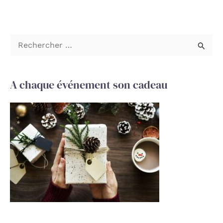
R
e
c
A chaque événement son cadeau
h
e
r
c
h
e
r
: