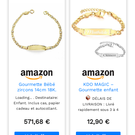
Gourmette Bébé
KDO MAGIC –
zircons 14cm 18K.
Gourmette enfant
[Aa2704Gr] -
Personnalisé (Doré)
Loading... . Destinataire:
DÉLAIS DE
personnalisable -
Enfant. Inclus cas, papier
LIVRAISON : Livré
enregistrement
cadeau et autocollant.
rapidement sous 3 à 4
inclus dans le prix
enregistrement initial
jours ouvrés !
(joints), le nom et la date
571,68 €
12,90 €
PERSONNALISATION : La
inclus dans le prix -
plaque en acier
ENREGISTRÉ ARTICLES
inoxydable de cette