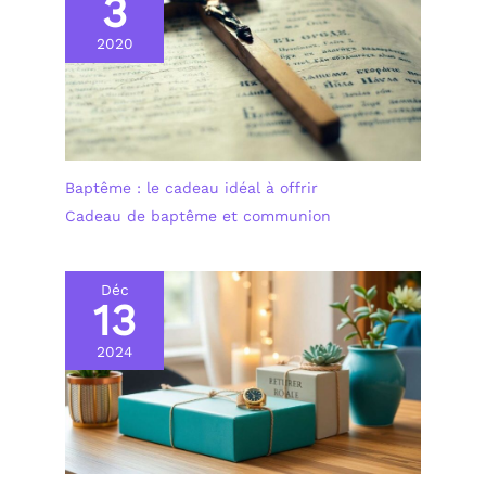
3
? Optez pour cette
gourmette personnalisée.
2020
En or ou en argent, cette
gourmette s’adresse
autant à un petit garçon
qu’à une petite fille. De
plus, la taille est réglable.
Offrez ainsi ce bracelet
personnalisé à un bébé
et il pourra continuer de
Baptême : le cadeau idéal à offrir
le porter même en
Cadeau de baptême et communion
grandissant.
Déc
13
2024