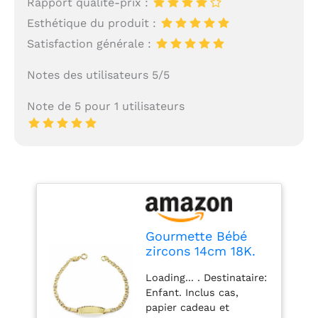
Rapport qualité-prix :
Esthétique du produit :
Satisfaction générale :
Notes des utilisateurs 5/5
Note de 5 pour 1 utilisateurs
Gourmette Bébé
zircons 14cm 18K.
[Aa2704Gr] -
Loading... . Destinataire:
personnalisable -
Enfant. Inclus cas,
enregistrement
papier cadeau et
inclus dans le prix