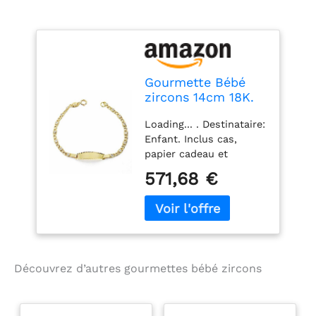
Gourmette Bébé
zircons 14cm 18K.
[Aa2704Gr] -
Loading... . Destinataire:
personnalisable -
Enfant. Inclus cas,
enregistrement
papier cadeau et
inclus dans le prix
autocollant.
571,68 €
enregistrement initial
(joints), le nom et la
date inclus dans le prix
- ENREGISTRÉ
ARTICLES DE RETOUR
INTERDITE - Une fois la
Découvrez d’autres gourmettes bébé zircons
commande, envoyer un
texte de message à
enregistrer..