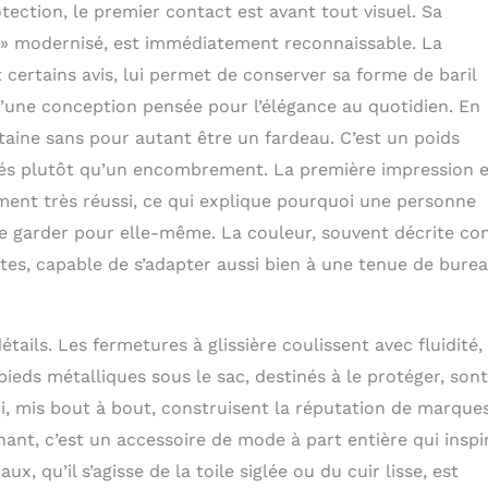
tection, le premier contact est avant tout visuel. Sa
g » modernisé, est immédiatement reconnaissable. La
 certains avis, lui permet de conserver sa forme de baril
d’une conception pensée pour l’élégance au quotidien. En
aine sans pour autant être un fardeau. C’est un poids
yés plutôt qu’un encombrement. La première impression e
ment très réussi, ce qui explique pourquoi une personne
le garder pour elle-même. La couleur, souvent décrite c
tes, capable de s’adapter aussi bien à une tenue de bure
tails. Les fermetures à glissière coulissent avec fluidité, 
pieds métalliques sous le sac, destinés à le protéger, son
i, mis bout à bout, construisent la réputation de marque
t, c’est un accessoire de mode à part entière qui inspi
, qu’il s’agisse de la toile siglée ou du cuir lisse, est