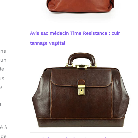
Avis sac médecin Time Resistance : cuir
tannage végétal
ons
 un
de
ux
s
t
é à
 de