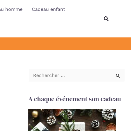
au homme
Cadeau enfant
Recherche
R
e
c
A chaque événement son cadeau
h
e
r