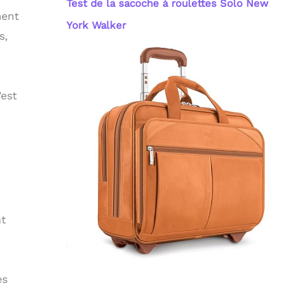
Test de la sacoche à roulettes Solo New
ment
York Walker
s,
’est
nt
es