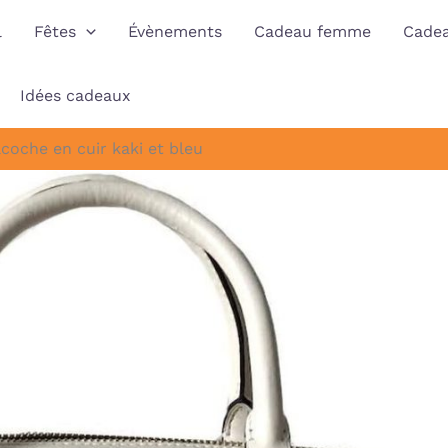
l
Fêtes
Évènements
Cadeau femme
Cade
Idées cadeaux
coche en cuir kaki et bleu