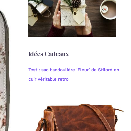
c
h
e
r
:
Idées Cadeaux
Test : sac bandoulière ‘Fleur’ de Stilord en
cuir véritable retro