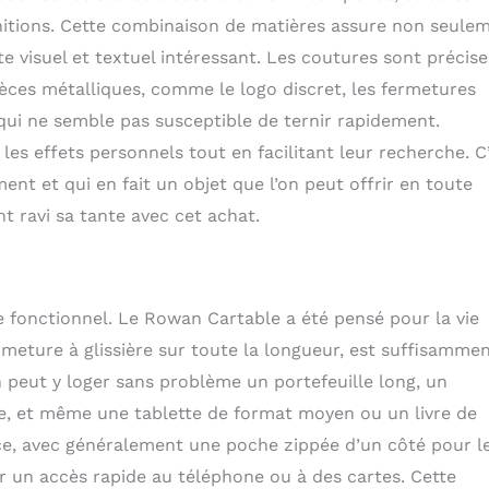
finitions. Cette combinaison de matières assure non seule
 visuel et textuel intéressant. Les coutures sont précise
pièces métalliques, comme le logo discret, les fermetures
 qui ne semble pas susceptible de ternir rapidement.
 les effets personnels tout en facilitant leur recherche. C
ment et qui en fait un objet que l’on peut offrir en toute
t ravi sa tante avec cet achat.
e fonctionnel. Le Rowan Cartable a été pensé pour la vie
rmeture à glissière sur toute la longueur, est suffisamme
n peut y loger sans problème un portefeuille long, un
ge, et même une tablette de format moyen ou un livre de
ace, avec généralement une poche zippée d’un côté pour l
r un accès rapide au téléphone ou à des cartes. Cette