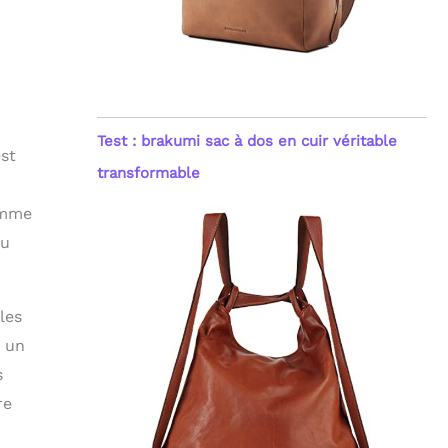
Test : brakumi sac à dos en cuir véritable
st
transformable
omme
au
les
t un
s
re