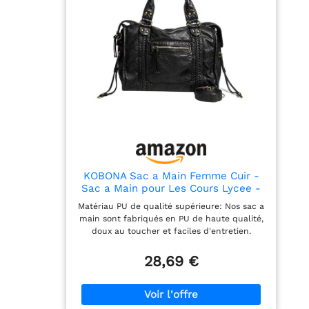
KOBONA Sac a Main Femme Cuir -
Sac a Main pour Les Cours Lycee -
Grand Vintage City Bag Sacs à
Matériau PU de qualité supérieure: Nos sac a
bandoulière Fourre Tout Femme
main sont fabriqués en PU de haute qualité,
pour le travail et les voyages
doux au toucher et faciles d'entretien.
Parfaits pour ceux qui apprécient les sacs à
main utilitaires alliant style et fonctionnalité
28,69 €
Design raffiné: Doté de coutures lisses et
régulières, city bag cabas arbore un style
rétro et des fermetures éclair robustes pour
plus de sécurité Dimensions spacieuses: Ce