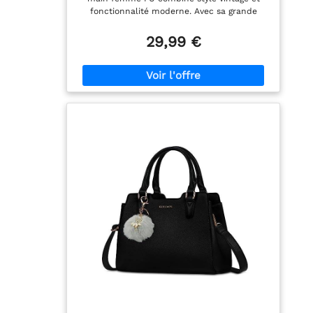
fonctionnalité moderne. Avec sa grande
capacité, il est idéal pour le travail, les
sorties ou les voyages, offrant une touche
29,99 €
chic à toutes vos tenues 【Design spacieux et
organisé】Dimensions 38x13x29 cm. 6 poches
zippées (2 grandes poches principales, 1
intérieure, 1 arrière anti-vol, 2 latérales) + 2
poches latérales aimantées. Idéal pour
téléphone, portefeuille, maquillage et objets
du quotidien 【Confort et adaptabilité】La
bandoulière ajustable et amovible offre trois
options de port : main, épaule ou en travers,
s'adaptant à vos besoins et préférences pour
un confort optimal tout au long de la
journée 【Matériaux de qualité supérieure】
Fabriqué en cuir PU durable et imperméable,
avec une doublure en polyester, ce sac est
conçu pour résister à l'usure quotidienne
tout en conservant son apparence élégante
【Cadeau idéal】 Ce sac à main PU élégant
est le cadeau parfait pour les occasions
spéciales telles que la Saint-Valentin, la fête
des mères ou Noël, apportant à la fois style
et praticité à celle qui le recevra