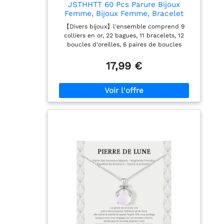
JSTHHTT 60 Pcs Parure Bijoux
Femme, Bijoux Femme, Bracelet
Femme, Bagues, Collier Femme Or,
【Divers bijoux】l'ensemble comprend 9
Ear Cuff, Boucles d'Oreilles Créoles,
colliers en or, 22 bagues, 11 bracelets, 12
Lot de Bracelet Réglable Or pour
boucles d'oreilles, 6 paires de boucles
Femme Fille Cadeau Bijoux
d'oreilles, 60 styles différents, vous pouvez
assortir différents styles selon différentes
17,99 €
occasions. 【Taille】Les anneaux
d'empilement en or sont disponibles dans de
nombreuses tailles différentes, un ensemble
de collier en or et un ensemble de bracelet
en or sont réglables, adaptés à la plupart
des gens, veuillez vérifier l'image pour plus
de détails. 【Fashion Design & Easy Match】
Un ensemble de bracelets simples et exquis.
Chaque bracelet peut être porté séparément
ou ensemble pour un look superposé avec
d'autres chaînes. Le bracelet en or
polyvalent convient à toutes les occasions.
【Matériau de Qualité】Ces colliers,
bracelets, anneaux et manchettes d'oreilles
sont fabriqués en matériau de haute qualité,
à faible taux d'allergie et ne sont pas faciles
à rouiller ou à oxyder. Matériau robuste, ces