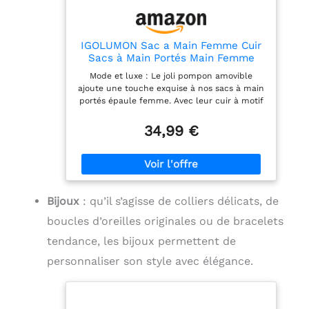
IGOLUMON Sac a Main Femme Cuir
Sacs à Main Portés Main Femme
Sac à Main Bandoulière Sac
Mode et luxe : Le joli pompon amovible
Bandouliere Sacs Bandoulière Sac
ajoute une touche exquise à nos sacs à main
Fourre Tout Sac Besace Sacoche
portés épaule femme. Avec leur cuir à motif
Femme pour Université Travail Noir
litchi classique et leur logo bronzé
IGOLUMON, ces sacs à main respirent le luxe.
34,99 €
Les sacs à main femmes bandoulières
IGOLUMON allient mode tendance et
élégance intemporelle, adaptés à tous les
âges. Portabilité et polyvalence : Dotés d'une
poignée supérieure et d'une bandoulière
Bijoux
: qu’il s’agisse de colliers délicats, de
réglable, nos sacs à main femme cuir vous
offrent des options de transport polyvalentes
boucles d’oreilles originales ou de bracelets
adaptées à toutes les occasions. Utilisez-le
comme sac à main femme bandoulière pour
tendance, les bijoux permettent de
des événements formels comme des dîners
personnaliser son style avec élégance.
et des réunions d'affaires, ou portez le sac
bandoulière comme malette ou tote bag
pour des sorties décontractées comme le
shopping, les fêtes ou les rendez-vous.