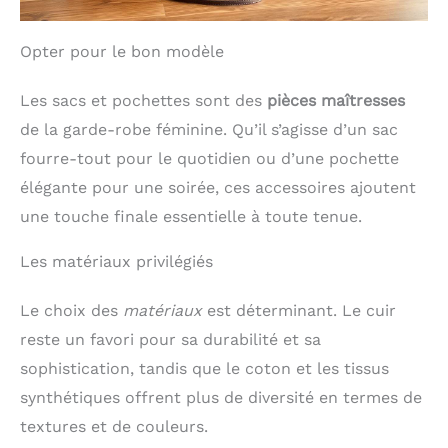
durable grâce à cette étoffe en 100%
polyester. Ce matériau sélectionné pour sa
Opter pour le bon modèle
grande résistance offre de multiples
avantages : il est infroissable, facile à
entretenir et sèche rapidement. Les couleurs
Les sacs et pochettes sont des
pièces maîtresses
et les motifs conservent leur éclat lavage
après lavage. Sa texture douce et son fini
de la garde-robe féminine. Qu’il s’agisse d’un sac
soigné en font un accessoire à la fois stylé et
fourre-tout pour le quotidien ou d’une pochette
d’une praticité incomparable. Un Cadeau
Idéal et Emballé avec Soin：À la recherche
élégante pour une soirée, ces accessoires ajoutent
d’une idée cadeau raffinée, utile et toujours
une touche finale essentielle à toute tenue.
appréciée ? Ce foulard carré 90x90 cm, avec
sa polyvalence et son style intemporel, est la
solution parfaite pour faire plaisir. Prêt à
Les matériaux privilégiés
offrir pour un anniversaire, la Fête des Mères,
une occasion spéciale ou simplement pour
marquer une attention délicate et pensée, il
Le choix des
matériaux
est déterminant. Le cuir
est un accessoire qui sera utilisé et apprécié
reste un favori pour sa durabilité et sa
tous les jours.
sophistication, tandis que le coton et les tissus
synthétiques offrent plus de diversité en termes de
textures et de couleurs.