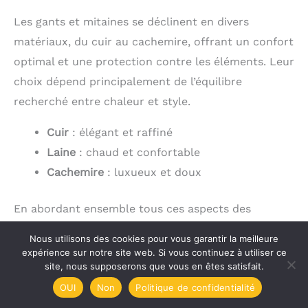
Les gants et mitaines se déclinent en divers
matériaux, du cuir au cachemire, offrant un confort
optimal et une protection contre les éléments. Leur
choix dépend principalement de l’équilibre
recherché entre chaleur et style.
Cuir
: élégant et raffiné
Laine
: chaud et confortable
Cachemire
: luxueux et doux
En abordant ensemble tous ces aspects des
accessoires de mode féminine, nous avons révélé
Nous utilisons des cookies pour vous garantir la meilleure
un panorama complet pour vous aider à choisir le
expérience sur notre site web. Si vous continuez à utiliser ce
site, nous supposerons que vous en êtes satisfait.
cadeau idéal. Passons maintenant à notre
OUI
Non
Politique de confidentialité
récapitulatif.