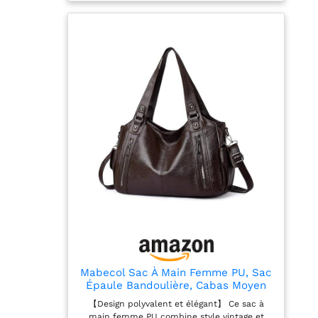
sac à bandoulière mesure 370 mm x 120 mm
x 280 mm, offrant un espace généreux pour
vos essentiels comme votre téléphone, votre
portefeuille, votre rouge à lèvres et vos clés.
Sac à main idéal pour le quotidien Utilisation
polyvalente: Ces Sac à bandoulière sont
parfaits pour le shopping, les rendez-vous,
les trajets quotidiens, les voyages, les
vacances, les fêtes et le travail, ce qui en fait
des sacs à main utilitaires idéaux pour
diverses occasions Cadeau idéal: Ce sac à
main est un excellent cadeau pour Noël, la
Saint-Valentin, les anniversaires, la fête des
Mères, Thanksgiving et les anniversaires de
mariage. Un cadeau attentionné pour vos
amies, vos petites amies, vos épouses et vos
mères
Mabecol Sac À Main Femme PU, Sac
Épaule Bandoulière, Cabas Moyen
Marron Café
【Design polyvalent et élégant】 Ce sac à
main femme PU combine style vintage et