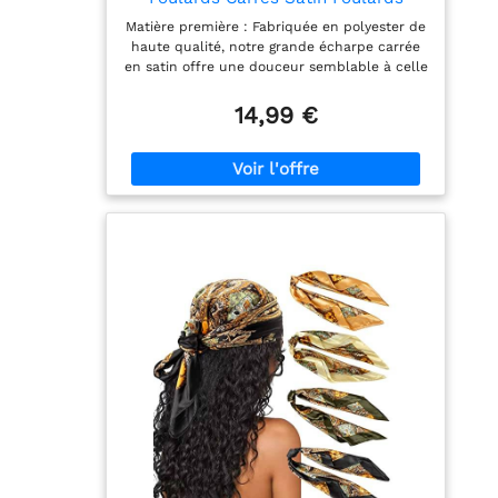
Cheveux Accessoires Soie Carrés
Matière première : Fabriquée en polyester de
Motifs Classiques Bandanas Plage
haute qualité, notre grande écharpe carrée
en satin offre une douceur semblable à celle
de la soie, tout en étant perméable à l'air.
Polyvalente et adaptée à l'été, cette écharpe
14,99 €
est conçue pour être portée tout au long de
l'année. Détails de la taille : 90*90cm /
35″*35″ foulard carré. Lisse et brillant.
Bandana carré, foulard élégant pour
femmes. Le foulard de taille généreuse se
transforme en un haut chic, une écharpe ou
un accessoire polyvalent. Utilisations
multiples : Ces bananes en soie douce
peuvent être utilisées comme foulard,
enveloppements de cheveux, bonnets de
couchage, foulard de plage, accessoires de
sac, etc. Parfaites pour la vie de tous les
jours, les fêtes, les mariages, les voyages, les
cérémonies et les soirées fraîches avec
n'importe quelle tenue. Valeur de l'ensemble
: 4 foulards en satin imprimé coloré peuvent
être assortis à vos vêtements et à votre
coiffure, ce qui peut ajouter plus de charme
et d'élégance à votre tenue de tous les jours.