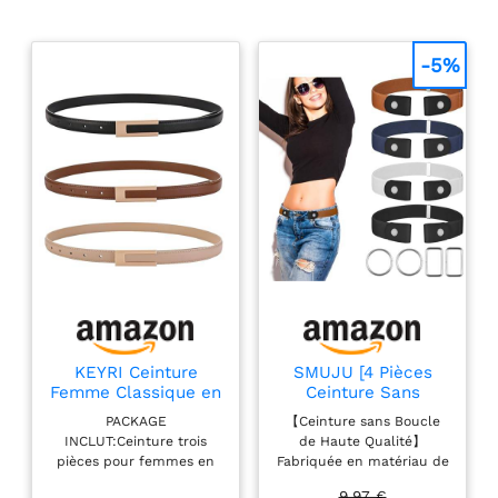
-5%
KEYRI Ceinture
SMUJU [4 Pièces
Femme Classique en
Ceinture Sans
Cuir Ceinture
Boucle Dégagement
PACKAGE
【Ceinture sans Boucle
Réglable pour Jeans
Rapide, Elastique
INCLUT:Ceinture trois
de Haute Qualité】
Pantalon Robe
Femme, Ceintures
pièces pour femmes en
Fabriquée en matériau de
Décor Casual 105cm
Femme Réglables,
noir classique, marron et
haute qualité, cette
(Noir + Marron +
Invisibles pour
9,97 €