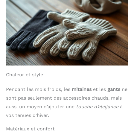
anniversaire, départ en
vacances ou fête d’été
Chaleur et style
Pendant les mois froids, les
mitaines
et les
gants
ne
sont pas seulement des accessoires chauds, mais
aussi un moyen d’ajouter une
touche d’élégance
à
vos tenues d’hiver.
Matériaux et confort