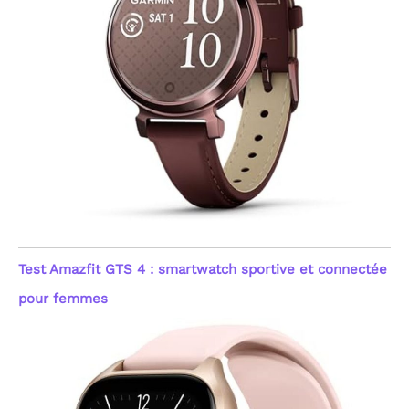
fitness et du bien-être
général, visant une
gestion simplifiée de
votre capital santé au
quotidien.
[Sommeil,
Stress & Suivi du Cycle
Féminin] Optimisez votre
repos avec une analyse
détaillée des phases de
sommeil : profond, léger,
REM (mouvements
oculaires rapides) et
moments d'éveil. Cette
montre femme
connectée innove
également avec un
Test Amazfit GTS 4 : smartwatch sportive et connectée
enregistrement de
l'humeur (Positif, Calme,
pour femmes
Négatif) et du niveau de
stress (Relaxé, Normal,
Moyen, Élevé). Ces
indicateurs, couplés au
suivi du cycle menstruel,
offrent une vision globale