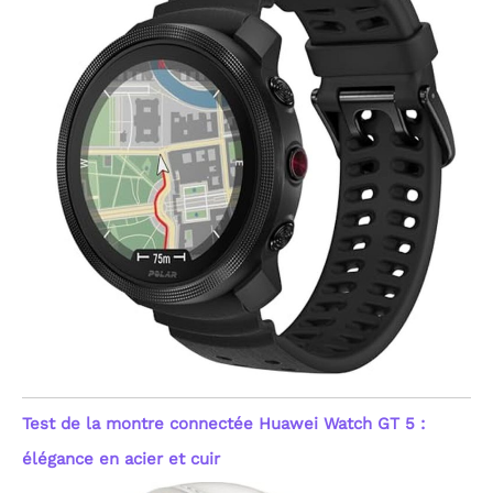
évitez le contact avec
l'eau chaude, la vapeur,
l'eau de mer ou les
produits chimiques
(savon, gel douche). Son
bracelet en TPU premium
garantit un confort
supérieur pour un port
prolongé. Sa robustesse
en fait le partenaire de
confiance de cette
montre sport, du bureau
aux activités nautiques,
sans jamais vous laisser
tomber au quotidien.
[Compatibilité Universelle
& Cadeau Idéal pour
Tous] Entièrement
compatible avec Android
6.0+ et iOS 9.0+, cette
montre connectée
Test de la montre connectée Huawei Watch GT 5 :
s'intègre parfaitement à
tous les smartphones
élégance en acier et cuir
modernes. Elle regorge
d'outils pratiques :