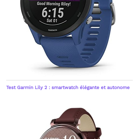
Optique Haute
Performance] Priorisez
votre bien-être avec
notre capteur optique
avancé de nouvelle
génération. Cette montre
connectée femme et
homme assure un suivi
continu 24h/24 de votre
fréquence cardiaque et
du taux d'oxygène dans le
sang (SpO2). Le système
émet une alerte
automatique en cas
d'anomalie du rythme
Test Garmin Lily 2 : smartwatch élégante et autonome
cardiaque, offrant une
sécurité proactive. Ces
mesures précises aident
à comprendre l'impact
de vos activités sur votre
forme. Note : Ce produit
n'est pas un dispositif
médical ; les données
sont fournies à titre
indicatif pour le suivi du