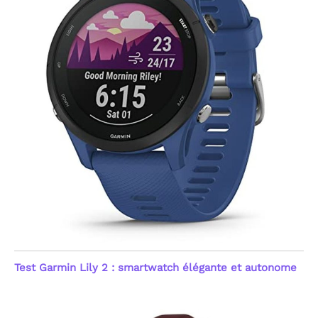
Bluetooth 4.0. Achetez en
cadeau, c'est un
toute confiance avec une
incontournable pour
garantie produit de 12
Noël, le Nouvel An, les
mois, comprenant
anniversaires et autres
remplacement, retour ou
fêtes de fin d'année.
réparation. Si vous avez
des questions, nous nous
engageons à vous fournir
une réponse satisfaisante
dans les 24 heures.
Test Garmin Lily 2 : smartwatch élégante et autonome