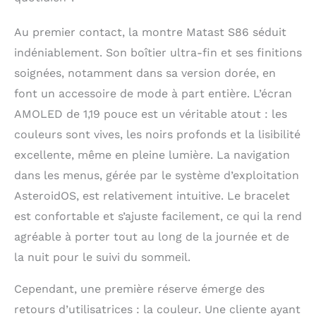
dernière puce de haute précision, elle
vous offre, à vous et à votre famille, un
Au premier contact, la montre Matast S86 séduit
suivi précis du sommeil, de la saturation
indéniablement. Son boîtier ultra-fin et ses finitions
en oxygène du sang, de la fréquence
cardiaque sur 24 heures et d'autres
soignées, notamment dans sa version dorée, en
fonctions de suivi de la santé. Cette
font un accessoire de mode à part entière. L’écran
montre femme connectée dispose
AMOLED de 1,19 pouce est un véritable atout : les
également de fonctions de santé
féminine (cycle menstruel, ovulation et
couleurs sont vives, les noirs profonds et la lisibilité
période de sécurité), ce qui vous permet
excellente, même en pleine lumière. La navigation
d'être plus attentive à votre santé et de
mener une vie plus heureuse ! Appels
dans les menus, gérée par le système d’exploitation
Bluetooth, ils Sont Partout: Cette montre
AsteroidOS, est relativement intuitive. Le bracelet
connectée femmes avec fonction d'appel
est confortable et s’ajuste facilement, ce qui la rend
est équipée de la nouvelle puce
Bluetooth 5.2 et de haut-parleurs haute
agréable à porter tout au long de la journée et de
fidélité, ce qui rend les appels plus
la nuit pour le suivi du sommeil.
stables et la qualité du son plus claire.
En outre, les contacts enregistrés et la
Cependant, une première réserve émerge des
fonction d'alerte de message (WhatsApp,
Facebook, SMS, INS, etc.) nous
retours d’utilisatrices : la couleur. Une cliente ayant