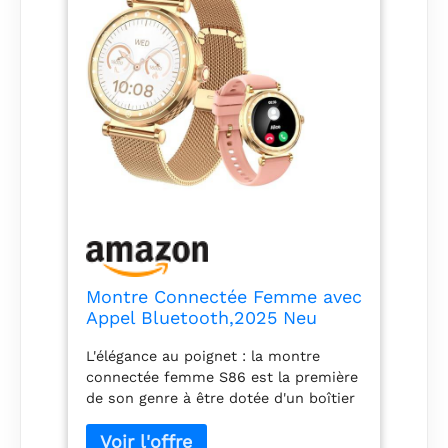
Montre Connectée Femme avec
Appel Bluetooth,2025 Neu
AMOLED Ultra-fin 1.19"
L'élégance au poignet : la montre
Smartwatch Santé Au
connectée femme S86 est la première
Féminin/Cycle
de son genre à être dotée d'un boîtier
Menstruel/SpO2/Suivi du
léger de 35 g de couleur or,
Sommeil/110+ Modes Sportif
confortable à porter sans perdre son
Podometre,IP68 Étanche pour