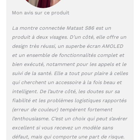
votre santé et de mener une vie plus
heureuse ! Appels Bluetooth, ils Sont
Mon avis sur ce produit
Partout: Cette montre connectée
femmes avec fonction d'appel est
La montre connectée Matast S86 est un
équipée de la nouvelle puce Bluetooth
5.2 et de haut-parleurs haute fidélité,
produit à deux visages. D’un côté, elle offre un
ce qui rend les appels plus stables et
design très réussi, un superbe écran AMOLED
la qualité du son plus claire. En outre,
les contacts enregistrés et la fonction
et un ensemble de fonctionnalités complet et
d'alerte de message (WhatsApp,
bien exécuté, notamment pour les appels et le
Facebook, SMS, INS, etc.) nous
suivi de la santé. Elle a tout pour plaire à celles
rapprochent les uns des autres. Cette
smartwatches est compatible avec
qui cherchent un accessoire à la fois beau et
Android et iOS, de sorte que vous ne
intelligent. De l’autre côté, les doutes sur sa
manquerez plus jamais les messages
fiabilité et les problèmes logistiques rapportés
de votre famille et de vos amis. Un
état d'exercice parfait :Prend en
(erreur de couleur) tempèrent fortement
charge plus de 110 modes d'exercice
l’enthousiasme. C’est un choix qui peut s’avérer
tels que le yoga, la course à pied, le
vélo, la randonnée, le ski et bien plus
excellent si vous recevez un modèle sans
encore. Cette montre sport femme est
défaut, mais qui comporte une part de risque.
un tracker de fitness doté d'un