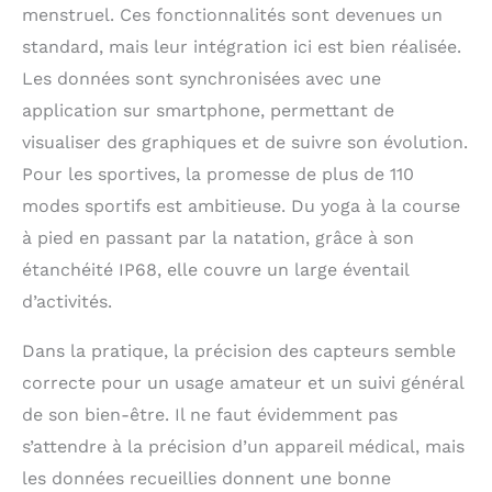
femme S86 est soigneusement équipée
menstruel. Ces fonctionnalités sont devenues un
de nombreuses fonctions super utiles :
standard, mais leur intégration ici est bien réalisée.
système français, assistant vocal AI,
notifications WhatsApp, rappel
Les données sont synchronisées avec une
sédentaire, photo à distance, plus de
application sur smartphone, permettant de
200 cadrans de bricolage en ligne. La
batterie longue durée de 200mAh, 1,5
visualiser des graphiques et de suivre son évolution.
heures de charge rapide et jusqu'à 5-7
Pour les sportives, la promesse de plus de 110
jours d'autonomie élevée sont une
modes sportifs est ambitieuse. Du yoga à la course
combinaison parfaite, de sorte que vous
pouvez avoir une expérience plus
à pied en passant par la natation, grâce à son
durable de l'utilisation de la montre.
étanchéité IP68, elle couvre un large éventail
d’activités.
Dans la pratique, la précision des capteurs semble
correcte pour un usage amateur et un suivi général
de son bien-être. Il ne faut évidemment pas
s’attendre à la précision d’un appareil médical, mais
les données recueillies donnent une bonne