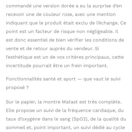
rapprochent les uns des autres. Cette
commandé une version dorée a eu la surprise d’en
smartwatches est compatible avec
recevoir une de couleur rose, avec une mention
Android et iOS, de sorte que vous ne
manquerez plus jamais les messages de
indiquant que le produit était exclu de l’échange. Ce
votre famille et de vos amis. Un état
point est un facteur de risque non négligeable. Il
d'exercice parfait :Prend en charge plus
est donc essentiel de bien vérifier les conditions de
de 110 modes d'exercice tels que le yoga,
la course à pied, le vélo, la randonnée, le
vente et de retour auprès du vendeur. Si
ski et bien plus encore. Cette montre
l’esthétique est un de vos critères principaux, cette
sport femme est un tracker de fitness
doté d'un algorithme de montre sportive.
incertitude pourrait être un frein important.
Elle rend l'exercice plus acceptable, plus
scientifique et plus raisonnable. La
Fonctionnalités santé et sport — que vaut le suivi
nouvelle application « FitCloudPro » vous
proposé ?
offre une toute nouvelle expérience en
matière de données, en fournissant des
Sur le papier, la montre Matast est très complète.
informations détaillées semaine par
semaine et jour par jour. Pour Elle vous
Elle propose un suivi de la fréquence cardiaque, du
permet de mieux comprendre votre état
taux d’oxygène dans le sang (SpO2), de la qualité du
d'entraînement. Multifonctionnelles &
Durée de Vie: la Montre connectée
sommeil et, point important, un suivi dédié au cycle