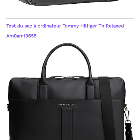
Test du sac à ordinateur Tommy Hilfiger Th Relaxed
Am0am13655