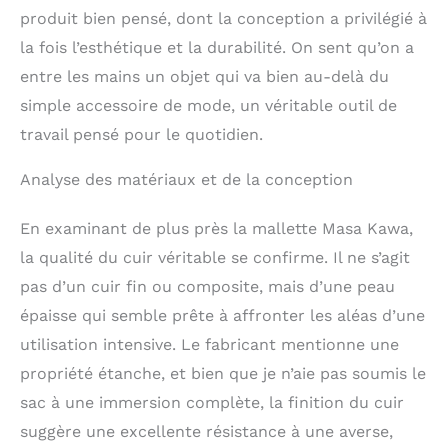
rangement pour ranger
produit bien pensé, dont la conception a privilégié à
les magazines, cahiers,
la fois l’esthétique et la durabilité. On sent qu’on a
portefeuille, banque
d'alimentation,
entre les mains un objet qui va bien au-delà du
mouchoirs en ordre.
simple accessoire de mode, un véritable outil de
Matériaux de qualité
travail pensé pour le quotidien.
supérieure : les
mallettes pour homme
sont fabriquées en cuir
Analyse des matériaux et de la conception
de vache de 1,1 mm,
conçues pour durer
En examinant de plus près la mallette Masa Kawa,
plus de 10 ans. Le cuir
la qualité du cuir véritable se confirme. Il ne s’agit
épais offre une
durabilité
pas d’un cuir fin ou composite, mais d’une peau
exceptionnelle et une
épaisse qui semble prête à affronter les aléas d’une
résistance à l'eau
utilisation intensive. Le fabricant mentionne une
supérieure pour
protéger contre la pluie
propriété étanche, et bien que je n’aie pas soumis le
légère. Équipé de
sac à une immersion complète, la finition du cuir
fermetures éclair YKK,
testé pour résister à
suggère une excellente résistance à une averse,