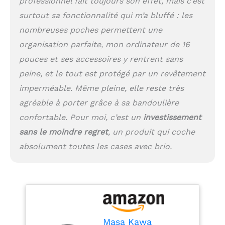
professionnel fait toujours son effet, mais c’est
16" et tablette de 11",
des supports pour
surtout sa fonctionnalité qui m’a bluffé : les
petite bouteille d'eau,
nombreuses poches permettent une
une souris, un
organisation parfaite, mon ordinateur de 16
téléphone portable ; 3
poches avant zippées
pouces et ses accessoires y rentrent sans
avec 4 emplacements
peine, et le tout est protégé par un revêtement
pour cartes, 2 passants
pour stylos, 1 poche
imperméable. Même pleine, elle reste très
pour passeport ; 1
agréable à porter grâce à sa bandoulière
poche arrière zippée
confortable. Pour moi, c’est un
investissement
cachée sous la sangle
de bagage Antivol.
sans le moindre regret
, un produit qui coche
Grand espace de
absolument toutes les cases avec brio.
rangement pour ranger
les magazines, cahiers,
portefeuille, banque
d'alimentation,
mouchoirs en ordre.
Matériaux de qualité
supérieure : les
Masa Kawa
mallettes pour homme