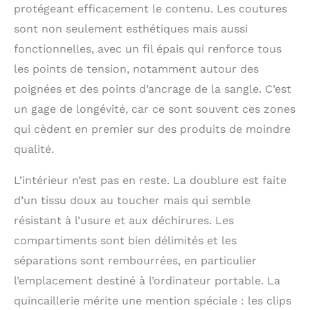
plus de 1000 tractions,
protégeant efficacement le contenu. Les coutures
il assure une fiabilité
sont non seulement esthétiques mais aussi
durable. Crochets
métalliques robustes et
fonctionnelles, avec un fil épais qui renforce tous
coutures serrées faites
les points de tension, notamment autour des
à la main par des
artisans qualifiés pour
poignées et des points d’ancrage de la sangle. C’est
plus de résistance et de
un gage de longévité, car ce sont souvent ces zones
capacité de charge.
qui cèdent en premier sur des produits de moindre
Housse pour chariot
pour un voyage pratique
qualité.
: une ceinture de
bagage tissée à l'arrière
L’intérieur n’est pas en reste. La doublure est faite
du sac pour attacher le
d’un tissu doux au toucher mais qui semble
sac d'ordinateur
portable en cuir pour
résistant à l’usure et aux déchirures. Les
homme à la valise à
compartiments sont bien délimités et les
roulettes pour vous
séparations sont rembourrées, en particulier
permettre de voyager
facilement. Dimensions
l’emplacement destiné à l’ordinateur portable. La
de la mallette : 42,9 cm
quincaillerie mérite une mention spéciale : les clips
(L) x 11,2 cm (l) x 29 cm