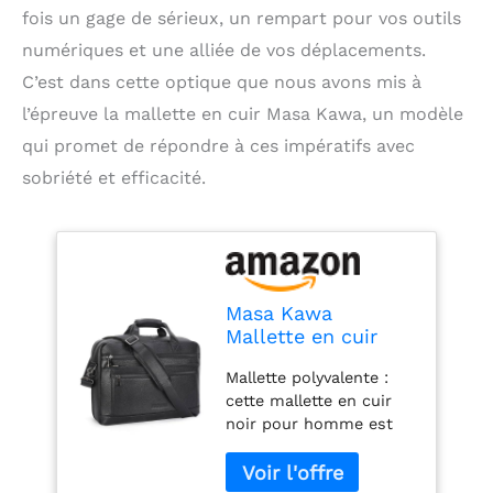
fois un gage de sérieux, un rempart pour vos outils
numériques et une alliée de vos déplacements.
C’est dans cette optique que nous avons mis à
l’épreuve la mallette en cuir Masa Kawa, un modèle
qui promet de répondre à ces impératifs avec
sobriété et efficacité.
Masa Kawa
Mallette en cuir
pour homme de 16
Mallette polyvalente :
pouces - Étanche -
cette mallette en cuir
Bandoulière - Pour
noir pour homme est
les affaires, les
conçue pour les
voyages, le travail -
réunions d'affaires, les
Noir