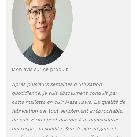
de fixation en cuir, sac
à bandoulière unique.
C'est un bon cadeau
pour votre mari, votre
père, vos amis pour
Noël, un anniversaire de
mariage, la Saint-
Valentin, un
anniversaire, la fête des
pères. Structures
organisées : la mallette
Mon avis sur ce produit
en cuir pour ordinateur
portable est dotée de 18
Après plusieurs semaines d’utilisation
compartiments, dont
quotidienne, je suis absolument conquis par
un compartiment
principal facile d'accès
cette mallette en cuir Masa Kawa. La
qualité de
avec 5 séparateurs
fabrication est tout simplement irréprochable
,
rembourrés,
fonctionnant comme
du cuir véritable et durable à la quincaillerie
coussins pour
qui respire la solidité. Son design élégant et
ordinateur portable de