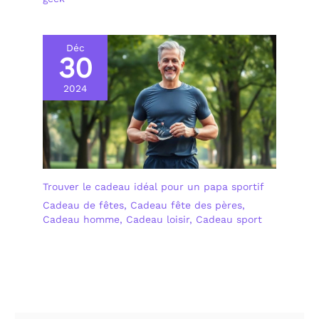
résoudre tout
problème.
Déc
30
2024
Trouver le cadeau idéal pour un papa sportif
Cadeau de fêtes
,
Cadeau fête des pères
,
Cadeau homme
,
Cadeau loisir
,
Cadeau sport