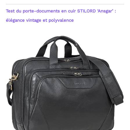
Test du porte-documents en cuir STILORD ‘Ansgar’ :
élégance vintage et polyvalence