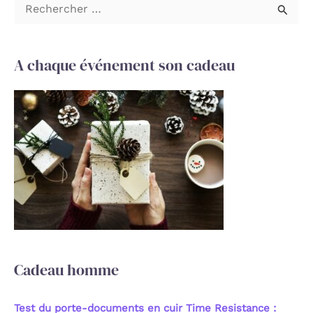
R
e
c
A chaque événement son cadeau
h
e
r
c
h
e
r
:
Cadeau homme
Test du porte-documents en cuir Time Resistance :