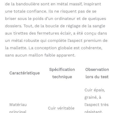
de la bandoulière sont en métal massif, inspirant
(l) ; poids : 1,6 kg,
longueur réglable de la
une totale confiance. Ils ne risquent pas de se
sangle : 94 - 159 cm.
briser sous le poids d’un ordinateur et de quelques
Achetez en toute
confiance : un an
dossiers. Tout, de la boucle de réglage de la sangle
d'engagement de qualité
aux tirettes des fermetures éclair, a été conçu dans
depuis que vous
un métal robuste qui complète l’aspect premium de
achetez le sac
d'ordinateur en cuir noir
la mallette. La conception globale est cohérente,
pour homme. Si vous
sans aucun maillon faible apparent.
avez des questions ou
des préoccupations,
veuillez nous contacter,
Spécification
Observation
nous vous aiderons à
Caractéristique
technique
lors du test
résoudre tout
problème.
Cuir épais,
grainé, à
Matériau
l’aspect très
Cuir véritable
principal
résistant.