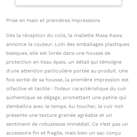
visites de clients, les
trajets quotidiens ou
les courts voyages. Il
dispose d'une
Prise en main et premières impressions
bandoulière amovible
pour répondre à
Dès la réception du colis, la mallette Masa Kawa
différents besoins
annonce la couleur. Loin des emballages plastiques
d'utilisation comme étui
de fixation en cuir, sac
basiques, elle est livrée dans une housse de
à bandoulière unique.
protection en tissu épais, un détail qui témoigne
C'est un bon cadeau
d’une attention particulière portée au produit. Une
pour votre mari, votre
père, vos amis pour
fois sortie de sa housse, la première impression est
Noël, un anniversaire de
olfactive et tactile : l’odeur caractéristique du cuir
mariage, la Saint-
Valentin, un
authentique se dégage, promettant une patine qui
anniversaire, la fête des
s’embellira avec le temps. Au toucher, le cuir noir
pères. Structures
présente une texture grainée agréable et un
organisées : la mallette
en cuir pour ordinateur
sentiment de robustesse immédiat. Ce n’est pas un
portable est dotée de 18
accessoire fin et fragile, mais bien un sac conçu
compartiments, dont