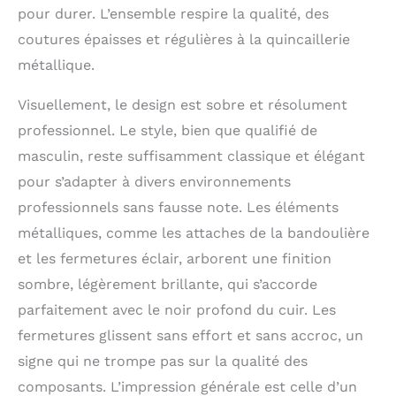
pour durer. L’ensemble respire la qualité, des
un compartiment
principal facile d'accès
coutures épaisses et régulières à la quincaillerie
avec 5 séparateurs
métallique.
rembourrés,
fonctionnant comme
Visuellement, le design est sobre et résolument
coussins pour
ordinateur portable de
professionnel. Le style, bien que qualifié de
16" et tablette de 11",
masculin, reste suffisamment classique et élégant
des supports pour
petite bouteille d'eau,
pour s’adapter à divers environnements
une souris, un
professionnels sans fausse note. Les éléments
téléphone portable ; 3
métalliques, comme les attaches de la bandoulière
poches avant zippées
avec 4 emplacements
et les fermetures éclair, arborent une finition
pour cartes, 2 passants
sombre, légèrement brillante, qui s’accorde
pour stylos, 1 poche
parfaitement avec le noir profond du cuir. Les
pour passeport ; 1
poche arrière zippée
fermetures glissent sans effort et sans accroc, un
cachée sous la sangle
signe qui ne trompe pas sur la qualité des
de bagage Antivol.
Grand espace de
composants. L’impression générale est celle d’un