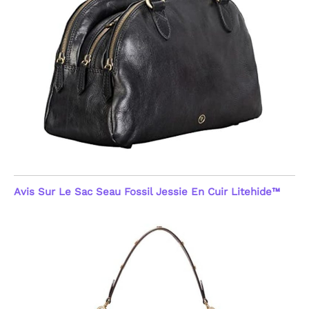
Avis Sur Le Sac Seau Fossil Jessie En Cuir Litehide™