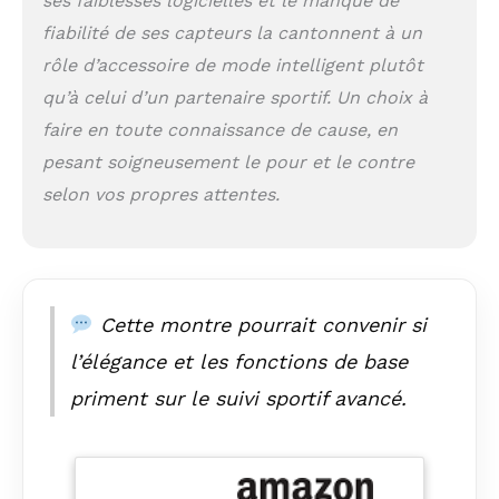
ses faiblesses logicielles et le manque de
de pouvoir partager
ces informations. Il
fiabilité de ses capteurs la cantonnent à un
est donc maintenant
rôle d’accessoire de mode intelligent plutôt
possible de suivre
qu’à celui d’un partenaire sportif. Un choix à
ses activités
physiques ainsi que
faire en toute connaissance de cause, en
ses données
pesant soigneusement le pour et le contre
essentielles.
RÉSISTANT À L'EAU :
selon vos propres attentes.
Cette montre,
parfaite au
quotidien comme
pour le sport, est
résistante à l'eau
Cette montre pourrait convenir si
certifiée IP68. Elle
résiste aux
l’élégance et les fonctions de base
éclaboussures ainsi
priment sur le suivi sportif avancé.
qu'à une immersion
d'1,5 mètres de
profondeur pour
une durée maximale
de 30 minutes.