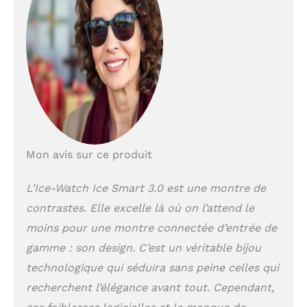
fonctionnalités
(fréquence
cardiaque, lecteur
de musique, alarme,
…). Cette nouvelle
version a plusieurs
fonctionnalités
supplémentaires
comparé à la version
antérieure avec,
notamment,
Mon avis sur ce produit
l'intégration d'un
GPS et la
L’Ice-Watch Ice Smart 3.0 est une montre de
compatibilité avec
contrastes. Elle excelle là où on l’attend le
l'application
STRAVA. Ces
moins pour une montre connectée d’entrée de
fonctionnalités
gamme : son design. C’est un véritable bijou
supplémentaires
permettent d'avoir
technologique qui séduira sans peine celles qui
une analyse détaillé
recherchent l’élégance avant tout. Cependant,
de son parcours et