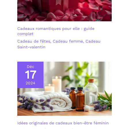
Cadeaux romantiques pour elle : guide
complet
Cadeau de fêtes
,
Cadeau femme
,
Cadeau
Saint-valentin
Déc
17
2024
Idées originales de cadeaux bien-être féminin