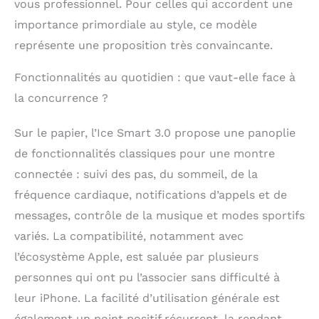
vous professionnel. Pour celles qui accordent une
résiste aux
importance primordiale au style, ce modèle
éclaboussures ainsi
qu'à une immersion
représente une proposition très convaincante.
d'1,5 mètres de
profondeur pour une
Fonctionnalités au quotidien : que vaut-elle face à
durée maximale de 30
la concurrence ?
minutes. Cependant,
elle n'est pas
adaptées pour les
Sur le papier, l’Ice Smart 3.0 propose une panoplie
sports aquatiques
de fonctionnalités classiques pour une montre
(nage, plongée, ...).
connectée : suivi des pas, du sommeil, de la
AUTONOMIE DE 3 À 5
JOURS : Cette montre
fréquence cardiaque, notifications d’appels et de
équipée d'une batterie
messages, contrôle de la musique et modes sportifs
en Lithium Polymère
de 380mAh vous
variés. La compatibilité, notamment avec
permet de pouvoir
l’écosystème Apple, est saluée par plusieurs
profiter de la montre
personnes qui ont pu l’associer sans difficulté à
pour une durée
moyenne de 3 à 5
leur iPhone. La facilité d’utilisation générale est
jours. Son écran
également un point positif récurrent, la rendant