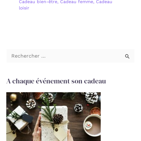
Cadeau bien-être
,
Cadeau femme
,
Cadeau
loisir
R
e
c
A chaque événement son cadeau
h
e
r
c
h
e