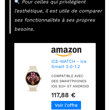
Pour celles qui privilégient
l’esthétique, il est utile de comparer
ses fonctionnalités à ses propres
besoins.
ICE-WATCH - Ice
Smart 3.0-1.2
Gold Beige
COMPATIBLE AVEC
AMOLED GPS -
DES SMARTPHONES
Montre connectée
IOS 9;0+ ET ANDROID
Ronde dorée pour
5.1+ : cette montre
Femme avec
117,88 €
connectée avec son
Bracelet en
design moderne et
Silicone - 025115
équipé d'un écran
(1.20 Pouces)