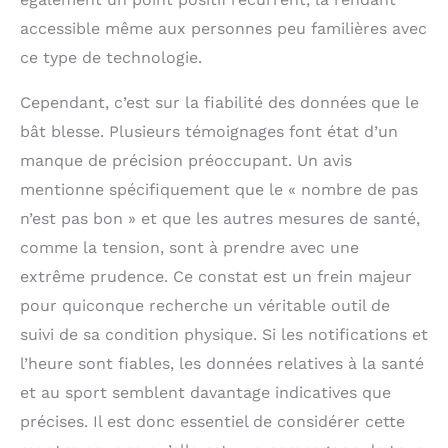
AMOLED de 1,78
accessible même aux personnes peu familières avec
pouces permet
d'afficher l'heure
ce type de technologie.
même lorsque la
montre est en veille.
Cependant, c’est sur la fiabilité des données que le
DÉCOUVREZ LA
bât blesse. Plusieurs témoignages font état d’un
GAMME ICE-WATCH :
La marque ICE-
manque de précision préoccupant. Un avis
WATCH offre une
mentionne spécifiquement que le « nombre de pas
gamme de produits
n’est pas bon » et que les autres mesures de santé,
large et diversifiée, ce
qui vous permettra de
comme la tension, sont à prendre avec une
toujours trouver un
extrême prudence. Ce constat est un frein majeur
produit ICE-WATCH
pour vous satisfaire
pour quiconque recherche un véritable outil de
vous ou vos proches.
suivi de sa condition physique. Si les notifications et
Tous nos produits
l’heure sont fiables, les données relatives à la santé
sont livrés avec un
manuel d'instruction
et au sport semblent davantage indicatives que
et sont garantis 2 ans.
précises. Il est donc essentiel de considérer cette