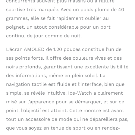
l'intégration d'un GPS
concurrents souvent plus massifs ou à l’allure
et la compatibilité
sportive très marquée. Avec un poids plume de 40
avec l'application
grammes, elle se fait rapidement oublier au
STRAVA. Ces
fonctionnalités
poignet, un atout considérable pour un port
supplémentaires
continu, de jour comme de nuit.
permettent d'avoir une
analyse détaillé de son
L’écran AMOLED de 1.20 pouces constitue l’un de
parcours et de
pouvoir partager ces
ses points forts. Il offre des couleurs vives et des
informations. Il est
noirs profonds, garantissant une excellente lisibilité
donc maintenant
des informations, même en plein soleil. La
possible de suivre ses
activités physiques
navigation tactile est fluide et l’interface, bien que
ainsi que ses données
simple, se révèle intuitive. Ice-Watch a clairement
essentielles.
misé sur l’apparence pour se démarquer, et sur ce
RÉSISTANT À L'EAU :
Cette montre, parfaite
point, l’objectif est atteint. Cette montre est avant
au quotidien comme
tout un accessoire de mode qui ne dépareillera pas,
pour le sport, est
résistante à l'eau
que vous soyez en tenue de sport ou en rendez-
certifiée IP68. Elle