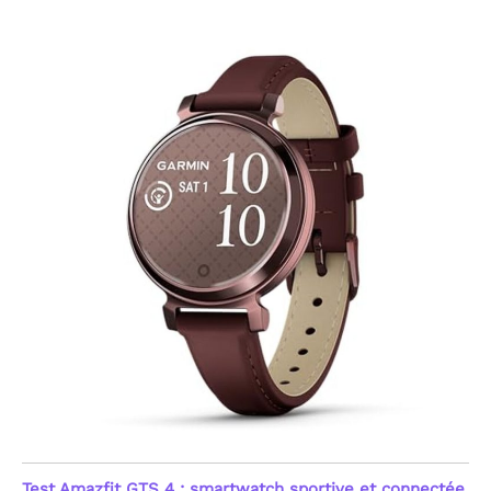
sécurité proactive. Ces
mesures précises aident
à comprendre l'impact
de vos activités sur votre
forme. Note : Ce produit
n'est pas un dispositif
médical ; les données
sont fournies à titre
indicatif pour le suivi du
fitness et du bien-être
général, visant une
gestion simplifiée de
votre capital santé au
quotidien.
[Sommeil,
Stress & Suivi du Cycle
Féminin] Optimisez votre
repos avec une analyse
détaillée des phases de
sommeil : profond, léger,
REM (mouvements
oculaires rapides) et
moments d'éveil. Cette
montre femme
connectée innove
également avec un
Test Amazfit GTS 4 : smartwatch sportive et connectée