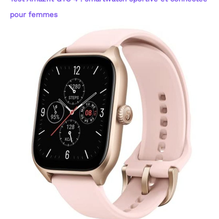
enregistrement de
l'humeur (Positif, Calme,
pour femmes
Négatif) et du niveau de
stress (Relaxé, Normal,
Moyen, Élevé). Ces
indicateurs, couplés au
suivi du cycle menstruel,
offrent une vision globale
de votre état physique et
émotionnel. Profitez
d'exercices de respiration
guidés pour retrouver la
sérénité. Cette montre
intelligente vous aide à
reprendre le contrôle sur
votre santé au quotidien
avec une précision et une
discrétion totales.
[Batterie 500mAh &
Étanchéité 1ATM Robuste]
Dites adieu à l'anxiété
avec notre batterie de
500mAh : 30 jours en
veille, 3-7 jours en usage
intensif, 7 à 15 jours en