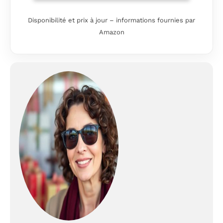
the wrist
Sophisticated
Disponibilité et prix à jour – informations fournies par
craftsmanship that
Amazon
blends fashion with
functionality