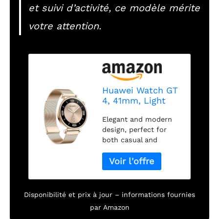
et suivi d’activité, ce modèle mérite
votre attention.
Huawei Watch GT
4, 41mm, Light
Gold
Elegant and modern
design, perfect for
both casual and
formal wear Slim and
lightweight for all-day
comfort on the wrist
Sophisticated
craftsmanship that
Disponibilité et prix à jour – informations fournies
blends fashion with
par Amazon
functionality