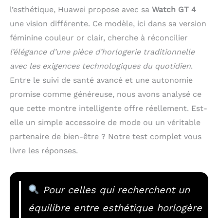
l’esthétique, Huawei propose avec sa
Watch GT 4
une vision différente. Ce modèle, ici dans sa version
féminine couleur or clair, cherche à réconcilier
l’élégance d’une pièce d’horlogerie traditionnelle
avec les exigences technologiques du quotidien
.
Entre le suivi de santé avancé et une autonomie
promise comme généreuse, nous avons analysé ce
que cette montre intelligente offre réellement. Est-
elle un simple accessoire de mode ou un véritable
partenaire de bien-être ? Notre test complet vous
livre les réponses.
Pour celles qui recherchent un
équilibre entre esthétique horlogère