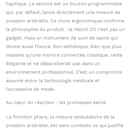
santé multiples:
haptique. Le second est un bouton programmable
Obtenez des rapports
qui, par défaut, lance directement une mesure de
Health Glance en
quelques instants
pression artérielle. Ce choix ergonomique confirme
contenant jusqu’à 8
la philosophie du produit : la Watch D2 n’est pas un
indicateurs clés, dont
gadget, mais un instrument de suivi de santé qui
un tout nouvel
indicateur de bien-être
donne aussi l’heure. Son esthétique, bien que plus
émotionnel. Vous
massive qu’une montre connectée classique, reste
pouvez même consulter
des graphiques et des
élégante et ne dépareillerait pas dans un
tableaux pour voir
environnement professionnel. C’est un compromis
immédiatement ce que
assumé entre la technologie médicale et
votre corps vous dit
Analyse ECG battement
l’accessoire de mode.
par battement: La
technologie des
Au cœur du réacteur : les promesses santé
électrodes, nouvelle et
améliorée , a rendu la
La fonction phare, la mesure ambulatoire de la
collecte des signaux
ECG plus précise et
pression artérielle, est sans conteste ce qui justifie
plus réactive. Une