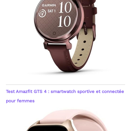
indicatif pour le suivi du
fitness et du bien-être
général, visant une
gestion simplifiée de
votre capital santé au
quotidien.
[Sommeil,
Stress & Suivi du Cycle
Féminin] Optimisez votre
repos avec une analyse
détaillée des phases de
sommeil : profond, léger,
REM (mouvements
oculaires rapides) et
moments d'éveil. Cette
montre femme
connectée innove
également avec un
Test Amazfit GTS 4 : smartwatch sportive et connectée
enregistrement de
l'humeur (Positif, Calme,
pour femmes
Négatif) et du niveau de
stress (Relaxé, Normal,
Moyen, Élevé). Ces
indicateurs, couplés au
suivi du cycle menstruel,