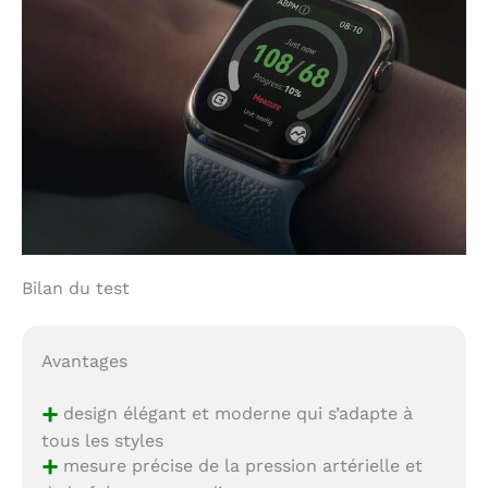
Bilan du test
Avantages
+
design élégant et moderne qui s’adapte à
tous les styles
+
mesure précise de la pression artérielle et