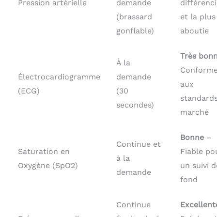
Pression artérielle
demande
différenc
(brassard
et la plus
gonflable)
aboutie
Très bon
À la
Conform
Électrocardiogramme
demande
aux
(ECG)
(30
standard
secondes)
marché
Bonne
–
Continue et
Saturation en
Fiable po
à la
Oxygène (SpO2)
un suivi d
demande
fond
Continue
Excellent