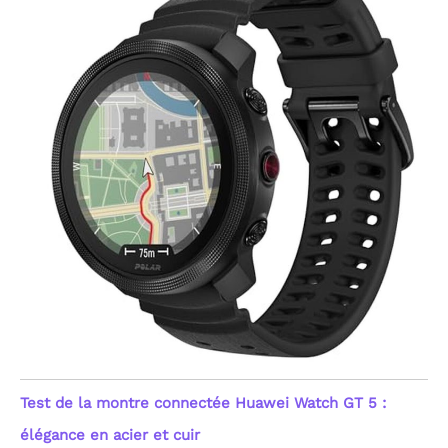
natation. Attention :
évitez le contact avec
l'eau chaude, la vapeur,
l'eau de mer ou les
produits chimiques
(savon, gel douche). Son
bracelet en TPU premium
garantit un confort
supérieur pour un port
prolongé. Sa robustesse
en fait le partenaire de
confiance de cette
montre sport, du bureau
aux activités nautiques,
sans jamais vous laisser
tomber au quotidien.
[Compatibilité Universelle
& Cadeau Idéal pour
Tous] Entièrement
compatible avec Android
6.0+ et iOS 9.0+, cette
montre connectée
Test de la montre connectée Huawei Watch GT 5 :
s'intègre parfaitement à
tous les smartphones
élégance en acier et cuir
modernes. Elle regorge