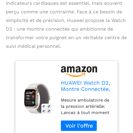
indicateurs cardiaques est essentiel, mais souvent
perçu comme une contrainte. Face à ce besoin de
simplicité et de précision, Huawei propose la Watch
D2 : une montre connectée qui ambitionne de
transformer votre poignet en un véritable centre de
suivi médical personnel.
HUAWEI Watch D2,
Montre Connectée,
Mesure
Mesure ambulatoire de
ambulatoire de la
la pression artérielle:
Pression artérielle,
Lancez à tout moment
Analyse ECG,
un programme
Surveillez
d’autosurveillance sur
fréquence
24 heures pour voir où
Cardiaque, SpO2,