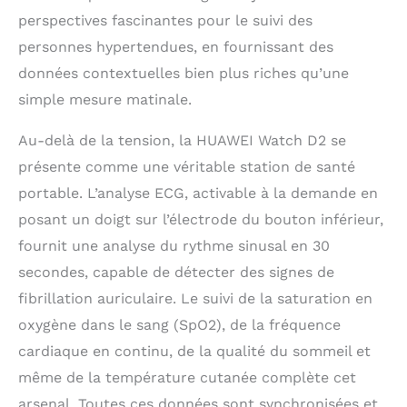
d’un mode de vie
perspectives fascinantes pour le suivi des
intelligent: Cette montre
personnes hypertendues, en fournissant des
vous permet de vous
immerger plus
données contextuelles bien plus riches qu’une
facilement que jamais
simple mesure matinale.
dans vos séances
d’entraînement
Au-delà de la tension, la HUAWEI Watch D2 se
préférées, grâce à plus
de 80 modes d’exercice,
présente comme une véritable station de santé
détection automatique
portable. L’analyse ECG, activable à la demande en
de six activités
courantes, et un
posant un doigt sur l’électrode du bouton inférieur,
positionnement GNSS
fournit une analyse du rythme sinusal en 30
précis pour vous
secondes, capable de détecter des signes de
soutenir.Vos fonctions
préférées sont
fibrillation auriculaire. Le suivi de la saturation en
désormais à portée de
oxygène dans le sang (SpO2), de la fréquence
main, grâce à la
cardiaque en continu, de la qualité du sommeil et
multitude de cartes
multifonctions à votre
même de la température cutanée complète cet
disposition
arsenal. Toutes ces données sont synchronisées et