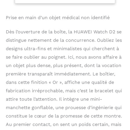
en est votre tension et
fréquence
quelle est sa tendance,
respiratoire, iOS et
même lorsque vous
Android, Or Scale 3
Prise en main d’un objet médical non identifié
dormez. Les données
de haut niveau, telles
Dès l’ouverture de la boîte, la HUAWEI Watch D2 se
que les valeurs
distingue nettement de la concurrence. Oubliez les
moyennes de la
pression artérielle
designs ultra-fins et minimalistes qui cherchent à
basse et de la pression
se faire oublier au poignet. Ici, nous avons affaire à
artérielle haute au
un objet plus dense, plus présent, dont la vocation
cours de la journée, de
la nuit et des dernières
première transparaît immédiatement. Le boîtier,
24 heures, ainsi que les
dans cette finition « Or », affiche une qualité de
pouls précis,
permettent de mieux
fabrication irréprochable, mais c’est le bracelet qui
comprendre la situation
attire toute l’attention. Il intègre une mini-
Corps monobloc
manchette gonflable, une prouesse d’ingénierie qui
innovant avec bracelet
et airbag: Ce modèle 2
constitue le cœur de la promesse de cette montre.
en 1 est équipé d’un
Au premier contact, on sent un poids certain, mais
airbag mécanique ultra