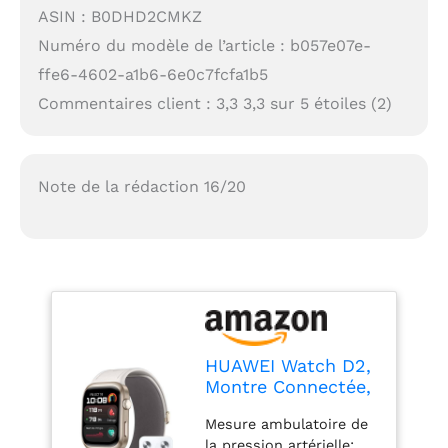
ASIN : B0DHD2CMKZ
Numéro du modèle de l’article : b057e07e-
ffe6-4602-a1b6-6e0c7fcfa1b5
Commentaires client : 3,3 3,3 sur 5 étoiles (2)
Note de la rédaction 16/20
HUAWEI Watch D2,
Montre Connectée,
Mesure
Mesure ambulatoire de
ambulatoire de la
la pression artérielle: