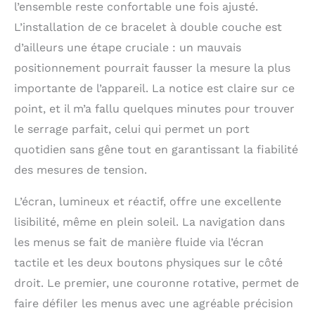
l’ensemble reste confortable une fois ajusté.
fin de 26,5 mm qui
s’adapte parfaitement
L’installation de ce bracelet à double couche est
et se gonfle facilement.
d’ailleurs une étape cruciale : un mauvais
Il évacue également la
transpiration et apaise
positionnement pourrait fausser la mesure la plus
la peau, et peut être
importante de l’appareil. La notice est claire sur ce
retiré et remplacé par
point, et il m’a fallu quelques minutes pour trouver
une simple pression sur
le bouton Quick Release
le serrage parfait, celui qui permet un port
Rappels pratiques pour
quotidien sans gêne tout en garantissant la fiabilité
la mesure de la
pression artérielle:
des mesures de tension.
Définissez une heure,
choisissez entre une
L’écran, lumineux et réactif, offre une excellente
mesure unique ou des
lisibilité, même en plein soleil. La navigation dans
mesures à intervalles
les menus se fait de manière fluide via l’écran
réguliers, puis suivez
l’évolution de votre
tactile et les deux boutons physiques sur le côté
tension artérielle au fil
droit. Le premier, une couronne rotative, permet de
du temps sans aucun
effort Indicateurs de
faire défiler les menus avec une agréable précision