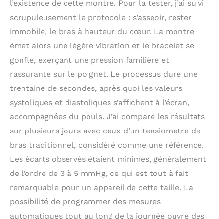
l’existence de cette montre. Pour la tester, j’ai suivi
pression de 30
scrupuleusement le protocole : s’asseoir, rester
secondes sur l’électrode
latérale génère des
immobile, le bras à hauteur du cœur. La montre
données en temps réel
émet alors une légère vibration et le bracelet se
qui peuvent vous aider
à identifier les troubles
gonfle, exerçant une pression familière et
cardiaques courants le
rassurante sur le poignet. Le processus dure une
plus tôt possible. La
trentaine de secondes, après quoi les valeurs
santé pour toute la
famille: Créez une
systoliques et diastoliques s’affichent à l’écran,
communauté de santé
accompagnées du pouls. J’ai comparé les résultats
composée de votre
sur plusieurs jours avec ceux d’un tensiomètre de
famille et de vos
proches, pour vérifier la
bras traditionnel, considéré comme une référence.
tension, la fréquence
Les écarts observés étaient minimes, généralement
cardiaque, la SpO2, le
nombre de pas
de l’ordre de 3 à 5 mmHg, ce qui est tout à fait
quotidiens et la qualité
remarquable pour un appareil de cette taille. La
du sommeil à partir
possibilité de programmer des mesures
d’un seul et même
endroit Caractéristiques
automatiques tout au long de la journée ouvre des