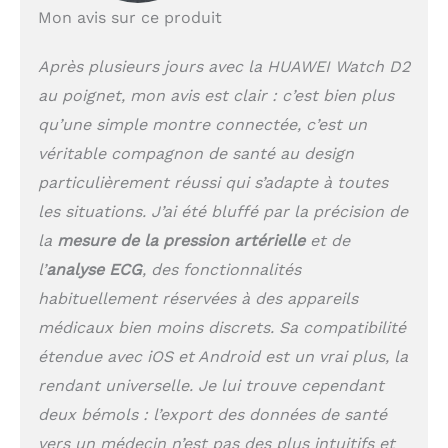
innovant avec bracelet
Mon avis sur ce produit
et airbag: Ce modèle 2
en 1 est équipé d’un
Après plusieurs jours avec la HUAWEI Watch D2
airbag mécanique ultra
au poignet, mon avis est clair : c’est bien plus
fin de 26,5 mm qui
s’adapte parfaitement
qu’une simple montre connectée, c’est un
et se gonfle facilement.
véritable compagnon de santé au design
Il évacue également la
transpiration et apaise
particulièrement réussi qui s’adapte à toutes
la peau, et peut être
les situations. J’ai été bluffé par la précision de
retiré et remplacé par
la
mesure de la pression artérielle
et de
une simple pression sur
le bouton Quick Release
l’
analyse ECG
, des fonctionnalités
Rappels pratiques pour
habituellement réservées à des appareils
la mesure de la
médicaux bien moins discrets. Sa compatibilité
pression artérielle:
Définissez une heure,
étendue avec iOS et Android est un vrai plus, la
choisissez entre une
rendant universelle. Je lui trouve cependant
mesure unique ou des
mesures à intervalles
deux bémols : l’export des données de santé
réguliers, puis suivez
vers un médecin n’est pas des plus intuitifs et