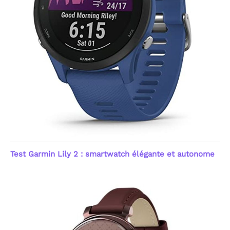
[Santé 24/7 : Capteur
Optique Haute
Performance] Priorisez
votre bien-être avec
notre capteur optique
avancé de nouvelle
génération. Cette montre
connectée femme et
homme assure un suivi
continu 24h/24 de votre
fréquence cardiaque et
du taux d'oxygène dans le
sang (SpO2). Le système
émet une alerte
automatique en cas
d'anomalie du rythme
Test Garmin Lily 2 : smartwatch élégante et autonome
cardiaque, offrant une
sécurité proactive. Ces
mesures précises aident
à comprendre l'impact
de vos activités sur votre
forme. Note : Ce produit
n'est pas un dispositif
médical ; les données
sont fournies à titre