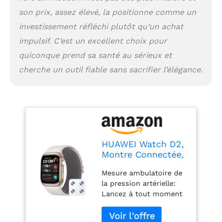
l’évolution de votre
son prix, assez élevé, la positionne comme un
tension artérielle au fil
du temps sans aucun
investissement réfléchi plutôt qu’un achat
effort Indicateurs de
impulsif. C’est un excellent choix pour
santé multiples:
Obtenez des rapports
quiconque prend sa santé au sérieux et
Health Glance en
cherche un outil fiable sans sacrifier l’élégance.
quelques instants
contenant jusqu’à 8
indicateurs clés, dont
un tout nouvel
indicateur de bien-être
émotionnel. Vous
pouvez même consulter
HUAWEI Watch D2,
des graphiques et des
Montre Connectée,
tableaux pour voir
Mesure
immédiatement ce que
Mesure ambulatoire de
ambulatoire de la
votre corps vous dit
la pression artérielle:
Pression artérielle,
Analyse ECG battement
Lancez à tout moment
Analyse ECG,
par battement: La
un programme
Surveillez
technologie des
d’autosurveillance sur
fréquence
électrodes, nouvelle et