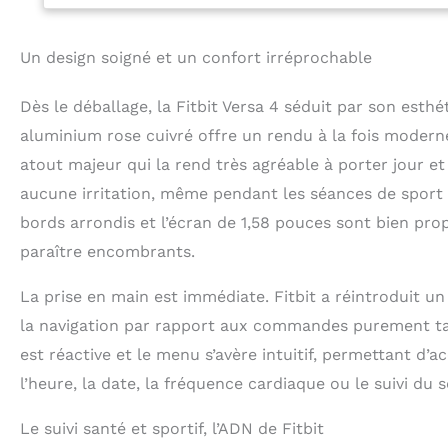
sains : indice d
bord avec valeurs
Un design soigné et un confort irréprochable
exercices de plei
affichage des ap
de smartphone vi
Dès le déballage, la Fitbit Versa 4 séduit par son esthé
15 & Android OS 9
aluminium rose cuivré offre un rendu à la fois modern
jours d'autonomi
atout majeur qui la rend très agréable à porter jour et
d'abonnement Pre
exclusif aux entr
aucune irritation, même pendant les séances de sport 
encore.
bords arrondis et l’écran de 1,58 pouces sont bien pro
paraître encombrants.
La prise en main est immédiate. Fitbit a réintroduit un
la navigation par rapport aux commandes purement tact
est réactive et le menu s’avère intuitif, permettant d
l’heure, la date, la fréquence cardiaque ou le suivi du
Le suivi santé et sportif, l’ADN de Fitbit