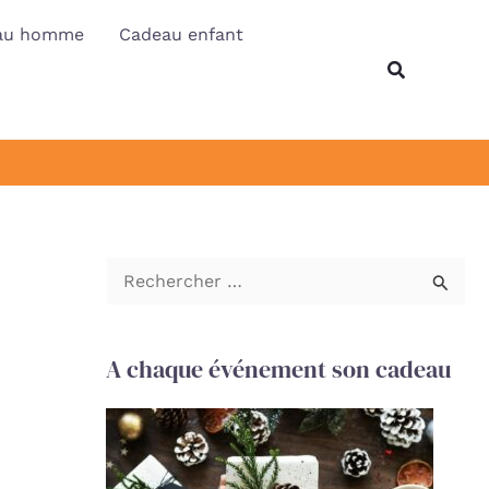
au homme
Cadeau enfant
Recherche
R
e
c
A chaque événement son cadeau
h
e
r