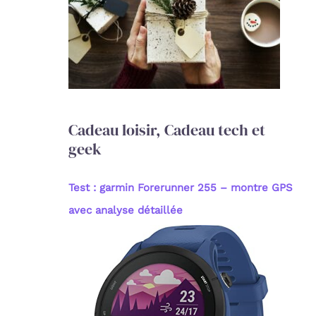
c
h
e
r
:
Cadeau loisir, Cadeau tech et
geek
Test : garmin Forerunner 255 – montre GPS
avec analyse détaillée