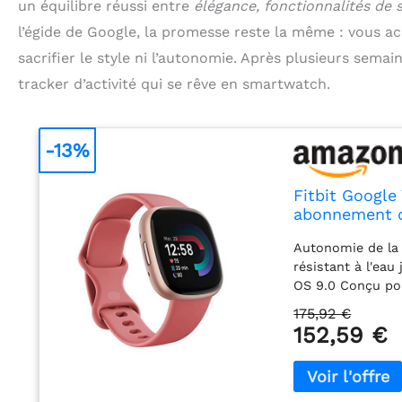
un équilibre réussi entre
élégance, fonctionnalités de s
l’égide de Google, la promesse reste la même : vous a
sacrifier le style ni l’autonomie. Après plusieurs semain
tracker d’activité qui se rêve en smartwatch.
-13%
Fitbit Google
abonnement d
Jusqu’à 6 Jou
Autonomie de la 
Rose/Alumini
résistant à l'ea
OS 9.0 Conçu pou
quotidienne, GPS 
175,92 €
de zone d'activit
152,59 €
permanente de l
automatique de l
profil de sommei
de sommeil, réve