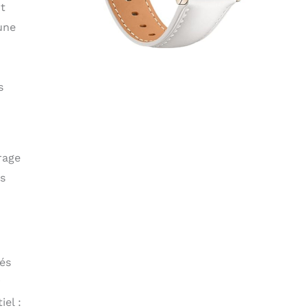
rt
une
s
rage
es
tés
r
iel :