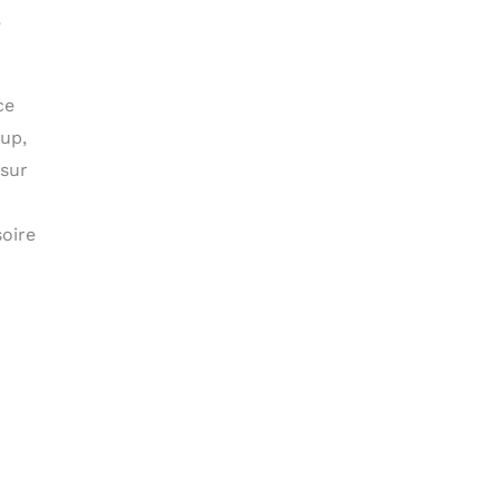
e
ce
oup,
 sur
oire