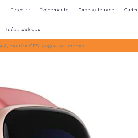
l
Fêtes
Évènements
Cadeau femme
Cade
Idées cadeaux
rsa 4, montre GPS longue autonomie