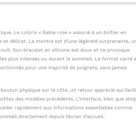
e gestion du stress, protocoles d'humeur, SpO2, tableau de
 de santé, exercices de respiration guidés, suivi du cycle,
ne conscience Conçu pour le fitness et la vie quotidienne :
pels, messages, rendez-vous et notifications des applications
a Bluetooth, cadrans personnalisables, compatible avec iOS
tique. Le coloris « Sable rose » associé à un boîtier en
.0 , boîtier résistant à l'eau jusqu'à 50 m de profondeur, 6+
e et délicat. La montre est d’une légèreté surprenante, u
e de batterie & fonction de charge rapide 6 mois
 nuit. Son bracelet en silicone est doux et ne provoque
mium inclus pour des analyses plus détaillées et un accès
aînements vidéo, à l'indice de forme du jour et bien plus
les plus intenses ou durant le sommeil. Le format carré 
portionnés pour une majorité de poignets, sans jamais
 bouton physique sur le côté, un retour apprécié qui facil
iles des modèles précédents. L’interface, bien que simp
’accéder rapidement aux informations essentielles comme
 sommeil directement depuis l’écran d’accueil.