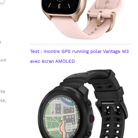
n
Test : montre GPS running polar Vantage M3
aux
avec écran AMOLED
ite
le,