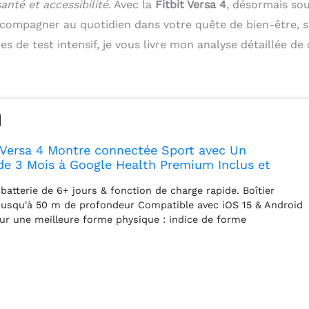
anté et accessibilité
. Avec la
Fitbit Versa 4
, désormais so
ccompagner au quotidien dans votre quête de bien-être, 
es de test intensif, je vous livre mon analyse détaillée de
 Versa 4 Montre connectée Sport avec Un
e 3 Mois à Google Health Premium Inclus et
rs d’autonomie de Batterie - Sable
batterie de 6+ jours & fonction de charge rapide. Boîtier
um Rose cuivré
u jusqu'à 50 m de profondeur Compatible avec iOS 15 & Android
r une meilleure forme physique : indice de forme
intégré et carte d'intensité d'entraînement, suivi des minutes
é, suivi de l'activité tout au long de la journée & mesure
a fréquence cardiaque, 40+ modes d'entraînement & détection
'entraînement Outils pour surveiller et améliorer le sommeil :
l personnel, enregistrement des phases de sommeil et indice
il intelligent & mode sommeil Pour un corps et un esprit