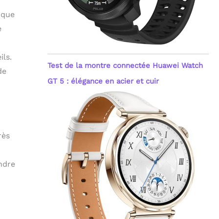
rque
e
ils.
Test de la montre connectée Huawei Watch
de
GT 5 : élégance en acier et cuir
rès
ndre