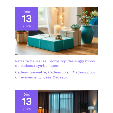
Déc
13
2024
Retraite heureuse : notre top des suggestions
de cadeaux symboliques
Cadeau bien-être
,
Cadeau loisir
,
Cadeau pour
un évènement
,
Idées Cadeaux
Déc
13
2024