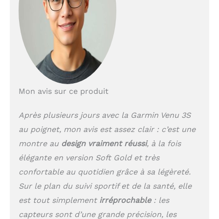
en eau libre, natation, le
golf et bien plus encore
Mode fauteuil roulant :
enregistre les poussées
au lieu des pas, et
inclut des activités
spécifiques avec des
entraînements
préchargés, des
Mon avis sur ce produit
entraînements animés
pour les personnes à
mobilité réduite
Après plusieurs jours avec la Garmin Venu 3S
Fonctions connectées :
au poignet, mon avis est assez clair : c’est une
appels via Bluetooth,
montre au
design vraiment réussi
, à la fois
suivi des appels et SMS,
Garmin Pay, stockage
élégante en version Soft Gold et très
musique (Compatible
confortable au quotidien grâce à sa légèreté.
Spotify, Deezer, Amazon
Sur le plan du suivi sportif et de la santé, elle
Music), détection
d'incident et assistance
est tout simplement
irréprochable
: les
Écran AMOLED de
capteurs sont d’une grande précision, les
1,2″pouces Boîtier 41