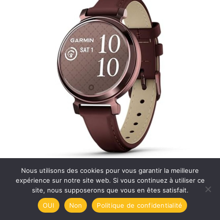
Nous utilisons des cookies pour vous garantir la meilleure
expérience sur notre site web. Si vous continuez à utiliser ce
Test Amazfit GTS 4 : smartwatch sportive et connectée
site, nous supposerons que vous en êtes satisfait.
pour femmes
OUI
Non
Politique de confidentialité