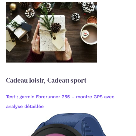
e
r
c
h
e
r
:
Cadeau loisir, Cadeau sport
Test : garmin Forerunner 255 – montre GPS avec
analyse détaillée