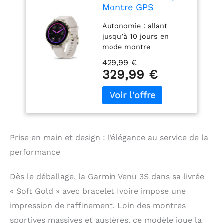
Montre GPS
connectée sport &
Autonomie : allant
santé AMOLED,
jusqu’à 10 jours en
Ivoire, 41mm
mode montre
connectée Suivi santé :
429,99 €
coach de sommeil,
329,99 €
détection des siestes,
rapport matinal, pas,
cardio poignet, suivi du
stress et de la
respiration, Body
Battery et bien plus
Prise en main et design : l’élégance au service de la
Multisports : GPS
performance
intégré avec plus de 30
sports intégrés dont la
marche, yoga, HIIT,
Dès le déballage, la Garmin Venu 3S dans sa livrée
course à pied,
« Soft Gold » avec bracelet Ivoire impose une
musculation, vélo, nage
en eau libre, natation, le
impression de raffinement. Loin des montres
golf et bien plus encore
sportives massives et austères, ce modèle joue la