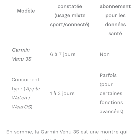
constatée
abonnement
Modèle
(usage mixte
pour les
sport/connecté)
données
santé
Garmin
6 à 7 jours
Non
Venu 3S
Parfois
Concurrent
(pour
type (
Apple
1 à 2 jours
certaines
Watch
/
fonctions
WearOS
)
avancées)
En somme, la Garmin Venu 3S est une montre qui