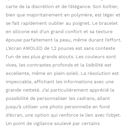
Mode fauteuil roulant :
carte de la discrétion et de l’élégance. Son boîtier,
enregistre les poussées
au lieu des pas, et
bien que majoritairement en polymère, est léger et
inclut des activités
se fait rapidement oublier au poignet. Le bracelet
spécifiques avec des
en silicone est d’un grand confort et sa texture
entraînements
préchargés, des
épouse parfaitement la peau, même durant l’effort.
entraînements animés
L’écran AMOLED de 1,2 pouces est sans conteste
pour les personnes à
mobilité réduite
l’un de ses plus grands atouts. Les couleurs sont
Fonctions connectées :
vives, les contrastes profonds et la lisibilité est
appels via Bluetooth,
excellente, même en plein soleil. La résolution est
suivi des appels et SMS,
Garmin Pay, stockage
impeccable, affichant les informations avec une
musique (Compatible
grande netteté. J’ai particulièrement apprécié la
Spotify, Deezer, Amazon
Music), détection
possibilité de personnaliser les cadrans, allant
d'incident et assistance
jusqu’à utiliser une photo personnelle en fond
Écran AMOLED de
d’écran, une option qui renforce le lien avec l’objet.
1,2″pouces Boîtier 41
mm et bracelet
Un point de vigilance soulevé par certains
universel