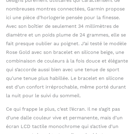
designs purement utilitaires qui caractérisent de
Pilates, musculation,
nombreuses montres connectées, Garmin propose
natation en piscine et
ici une pièce d’horlogerie pensée pour la finesse.
bien plus Fonctions
connectées : suivi des
Avec son boîtier de seulement 34 millimètres de
appels et SMS, météo,
diamètre et un poids plume de 24 grammes, elle se
calendrier, suivi et
sécurité Écran tactile
fait presque oublier au poignet. J’ai testé le modèle
lumineux Bracelet
Rose Gold avec son bracelet en silicone beige, une
universel
combinaison de couleurs à la fois douce et élégante
interchangeables 14 mm
Compatible IOS et
qui s’accorde aussi bien avec une tenue de sport
Android
qu’une tenue plus habillée. Le bracelet en silicone
est d’un confort irréprochable, même porté durant
la nuit pour le suivi du sommeil.
Ce qui frappe le plus, c’est l’écran. Il ne s’agit pas
d’une dalle couleur vive et permanente, mais d’un
écran LCD tactile monochrome qui s’active d’un