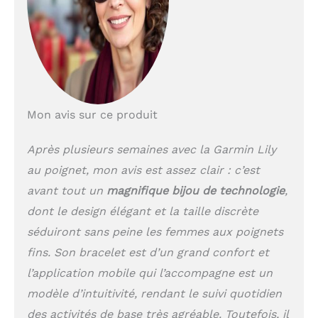
natation en piscine et
bien plus Fonctions
connectées : suivi des
appels et SMS, météo,
calendrier, suivi et
sécurité Écran tactile
lumineux Bracelet
Mon avis sur ce produit
universel
interchangeables 14 mm
Compatible IOS et
Après plusieurs semaines avec la Garmin Lily
Android
au poignet, mon avis est assez clair : c’est
avant tout un
magnifique bijou de technologie
,
dont le design élégant et la taille discrète
séduiront sans peine les femmes aux poignets
fins. Son bracelet est d’un grand confort et
l’application mobile qui l’accompagne est un
modèle d’intuitivité, rendant le suivi quotidien
des activités de base très agréable. Toutefois, il