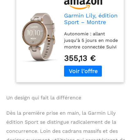
Garmin Lily, édition
Sport – Montre
connectée pour
Autonomie : allant
Femmes avec Suivi
jusqu’à 5 jours en mode
Forme et santé,
montre connectée Suivi
autonomie Longue
santé : fréquence
durée – Rose Gold
355,13 €
cardiaque, Body Battery,
avec Bracelet Beige
oxymètre de pouls,
- Cadran 34 mm
score de sommeil, suivi
du stress et suivi de la
santé féminine et bien
plus encore Suivi
Un design qui fait la différence
d’activité : nombre de
pas, calories brûlées et
minutes intensives
Dès la première prise en main, la Garmin Lily
Multisports : connexion
édition Sport se distingue radicalement de la
au GPS du smartphone
concurrence. Loin des cadrans massifs et des
avec la course à pied,
vélo, yoga, cardio,