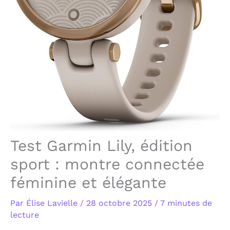
Test Garmin Lily, édition
sport : montre connectée
féminine et élégante
Par
Élise Lavielle
/
28 octobre 2025
/
7 minutes de
lecture