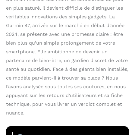
en plus saturé, il devient difficile de distinguer les
véritables innovations des simples gadgets. La
Garmin 47, arrivée sur le marché en début d’année
2024, se présente avec une promesse claire : être
bien plus qu’un simple prolongement de votre
smartphone. Elle ambitionne de devenir un
partenaire de bien-être, un gardien discret de votre
santé au quotidien. Face à des géants bien installés,
ce modèle parvient-il à trouver sa place ? Nous
l’avons analysée sous toutes ses coutures, en nous
appuyant sur les retours d’utilisateurs et sa fiche
technique, pour vous livrer un verdict complet et
nuancé.