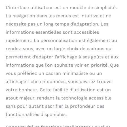
un réseau de
L’interface utilisateur est un modèle de simplicité.
paiement) Surveillez le
La navigation dans les menus est intuitive et ne
yoga, le Pilates, le
cardio, la danse, le
nécessite pas un long temps d’adaptation. Les
fitness, la respiration
informations essentielles sont accessibles
consciente et plus
rapidement. La personnalisation est également au
encore avec les
applications sportives
rendez-vous, avec un large choix de cadrans qui
; connectez-vous au
permettent d’adapter l’affichage à ses goûts et aux
GPS de votre
smartphone
informations que l’on souhaite voir en priorité. Que
compatible pour
vous préfériez un cadran minimaliste ou un
surveiller
affichage riche en données, vous devriez trouver
soigneusement les
promenades en plein
votre bonheur. Cette facilité d’utilisation est un
air, les courses et bien
atout majeur, rendant la technologie accessible
plus encore Découvrez
sans pour autant sacrifier la profondeur des
à quel point vous êtes
actif pendant la
fonctionnalités disponibles.
journée avec le
comptage des pas, les