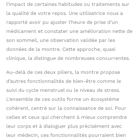
plus complète de
l’impact de certaines habitudes ou traitements sur
votre santé avec une
la qualité de votre repos. Une utilisatrice nous a
autonomie de la
rapporté avoir pu ajuster l’heure de prise d’un
batterie jusqu'à 5
jours Comprenez
médicament et constater une amélioration nette de
votre corps avec le
son sommeil, une observation validée par les
score du sommeil, le
suivi de la respiration,
données de la montre. Cette approche, quasi
le suivi de l'énergie de
clinique, la distingue de nombreuses concurrentes.
la batterie corporelle,
le suivi du cycle
Au-delà de ces deux piliers, la montre propose
menstruel et de la
d’autres fonctionnalités de bien-être comme le
grossesse, le suivi de
l'hydratation, le suivi
suivi du cycle menstruel ou le niveau de stress.
du stress tout au long
L’ensemble de ces outils forme un écosystème
de la journée et le
suivi de la fréquence
cohérent, centré sur la connaissance de soi. Pour
cardiaque, y compris
celles et ceux qui cherchent à mieux comprendre
des alertes si la
leur corps et à dialoguer plus précisément avec
fréquence cardiaque
devient élevée ou
leur médecin, ces fonctionnalités pourraient bien