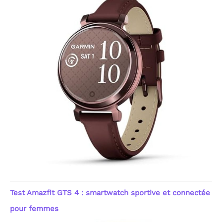
marque, vous bénéficiez d'un support client dévoué
forme. Note : Ce produit
et d'un produit conçu selon les standards les plus
n'est pas un dispositif
élevés du secteur. Une tranquillité d'esprit garantie
médical ; les données
pour un achat sans aucun risque.
sont fournies à titre
indicatif pour le suivi du
fitness et du bien-être
général, visant une
gestion simplifiée de
votre capital santé au
quotidien.
[Sommeil,
Stress & Suivi du Cycle
Féminin] Optimisez votre
repos avec une analyse
détaillée des phases de
sommeil : profond, léger,
REM (mouvements
oculaires rapides) et
moments d'éveil. Cette
montre femme
connectée innove
également avec un
Test Amazfit GTS 4 : smartwatch sportive et connectée
enregistrement de
l'humeur (Positif, Calme,
pour femmes
Négatif) et du niveau de