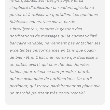
remarquables. Son design soigné et sa
mouvement Boîtier
simplicité d’utilisation la rendent agréable à
de montre en métal
porter et à utiliser au quotidien. Les quelques
avec bracelet en
silicone ; choisissez
faiblesses constatées sur la partie
entre deux couleurs
« intelligente », comme la gestion des
du bracelet pour
que vous puissiez
notifications de messages ou la compatibilité
trouver la pièce
bancaire variable, ne viennent pas entacher ses
parfaite pour
excellentes performances en tant que coach
s'adapter à votre
look Restez à la
de bien-être. C’est une montre qui s’adresse à
mode 24/7 et
un public averti, qui cherche des données
obtenez une image
plus complète de
fiables pour mieux se comprendre, plutôt
votre santé avec une
qu’une avalanche de notifications. Un outil
autonomie de la
pertinent, qui trouve parfaitement sa place sur
batterie jusqu'à 5
jours Comprenez
un marché pourtant très concurrentiel.
votre corps avec le
score du sommeil,
le suivi de la