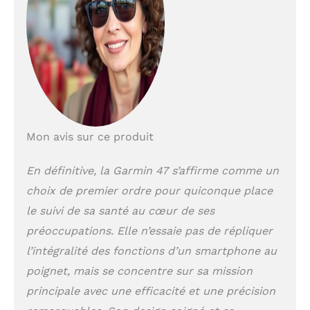
message avec votre
emplacement en
direct aux contacts
d'urgence si
associés au
smartphone
compatible ;
nécessite la
configuration et le
smartphone pour se
Mon avis sur ce produit
trouver dans une
zone avec
En définitive, la Garmin 47 s’affirme comme un
couverture réseau
choix de premier ordre pour quiconque place
où la connectivité
des données est
le suivi de sa santé au cœur de ses
disponible Les
préoccupations. Elle n’essaie pas de répliquer
alertes de
mouvement vous
l’intégralité des fonctions d’un smartphone au
rappellent de bouger
poignet, mais se concentre sur sa mission
le corps et incluent
principale avec une efficacité et une précision
également une
variété d'options de