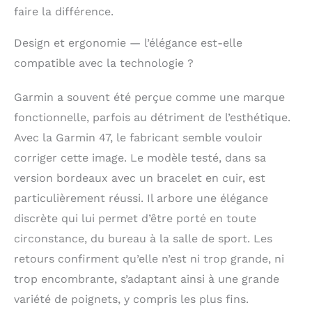
faible (les données
faire la différence.
présentées sont une
estimation rapprochée
Design et ergonomie — l’élégance est-elle
des métriques
surveillées) Restez
compatible avec la technologie ?
connecté avec des
notifications
Garmin a souvent été perçue comme une marque
intelligentes lorsqu'il
fonctionnelle, parfois au détriment de l’esthétique.
est couplé à votre
smartphone pour les
Avec la Garmin 47, le fabricant semble vouloir
appels entrants, les
corriger cette image. Le modèle testé, dans sa
messages texte, les
version bordeaux avec un bracelet en cuir, est
rappels de calendrier
et plus encore Laissez
particulièrement réussi. Il arbore une élégance
vos espèces et vos
discrète qui lui permet d’être porté en toute
cartes à la maison ;
les paiements sans
circonstance, du bureau à la salle de sport. Les
contact Garmin Pay
retours confirment qu’elle n’est ni trop grande, ni
vous permettent de
trop encombrante, s’adaptant ainsi à une grande
payer vos achats en
déplacement (avec un
variété de poignets, y compris les plus fins.
pays pris en charge et