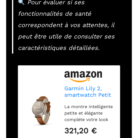
Pour évaluer si ses
fonctionnalités de santé
correspondent à vos attentes, il
peut être utile de consulter ses
caractéristiques détaillées.
Garmin Lily 2,
smartwatch Petit
et élégant,
La montre intelligente
Affichage caché,
petite et élégante
Objectif Fantaisie,
complète votre look
durée de Vie de la
avec une lentille avec
Batterie jusqu'à 5
321,20 €
des motifs uniques
Jours, Brun Clair