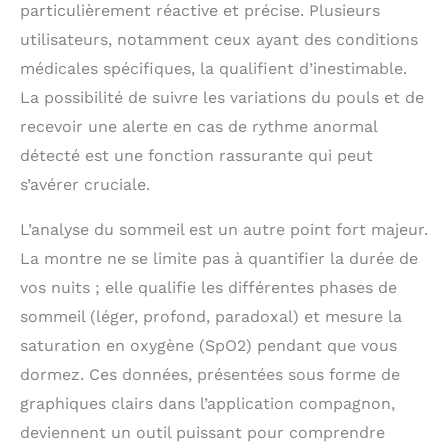
particulièrement réactive et précise. Plusieurs
avec couverture
réseau où la
utilisateurs, notamment ceux ayant des conditions
connectivité des
médicales spécifiques, la qualifient d’inestimable.
données est
La possibilité de suivre les variations du pouls et de
disponible Les alertes
de mouvement vous
recevoir une alerte en cas de rythme anormal
rappellent de bouger
détecté est une fonction rassurante qui peut
le corps et incluent
s’avérer cruciale.
également une variété
d'options de
mouvement Boîtier de
L’analyse du sommeil est un autre point fort majeur.
montre en métal avec
La montre ne se limite pas à quantifier la durée de
bracelet en silicone ;
vos nuits ; elle qualifie les différentes phases de
choisissez entre deux
couleurs du bracelet
sommeil (léger, profond, paradoxal) et mesure la
pour que vous
saturation en oxygène (SpO2) pendant que vous
puissiez trouver la
dormez. Ces données, présentées sous forme de
pièce parfaite pour
s'adapter à votre look
graphiques clairs dans l’application compagnon,
Restez à la mode 24/7
deviennent un outil puissant pour comprendre
et obtenez une image