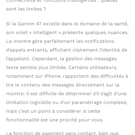
Connectivité et fonctions intelligentes : quelles
calories brûlées, les
sont les limites ?
minutes d'intensité et
plus encore (les
données présentées
Si la Garmin 47 excelle dans le domaine de la santé,
sont destinées à être
son volet « intelligent » présente quelques nuances.
une estimation
La montre gère parfaitement les notifications
rapprochée des
métriques surveillées)
d’appels entrants, affichant clairement l’identité de
l’appelant. Cependant, la gestion des messages
texte semble plus limitée. Certains utilisateurs,
notamment sur iPhone, rapportent des difficultés à
lire le contenu des messages directement sur la
montre. Il est difficile de déterminer s’il s’agit d’une
limitation logicielle ou d’un paramétrage complexe,
mais c’est un point à considérer si cette
fonctionnalité est une priorité pour vous.
La fonction de paiement sans contact, bien que