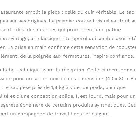
IN Idéal pour: ordinateur portable, macbook de 15,4 pouces
 MAROQUINERIE: ✔ L'article en cuir est fait main 100%. La
assurante emplit la pièce : celle du cuir véritable. Le sac
niquement de cuir et des parties métalliques de haute qualité
s sur ses origines. Le premier contact visuel est tout a
résente déjà des nuances qui promettent une patine
ent vintage, un classique intemporel qui semble avoir ét
r. La prise en main confirme cette sensation de robuste
 élément, de la poignée aux fermetures, inspire confiance.
la fiche technique avant la réception. Celle-ci mentionne 
ible pour un sac en cuir de ces dimensions (40 x 30 x 8 
: le sac pèse près de 1,8 kg à vide. Ce poids, bien que
ité et d’une conception solide. Il est lourd, mais pour u
la légèreté éphémère de certains produits synthétiques. Cet
ant un compagnon de travail fiable et élégant.