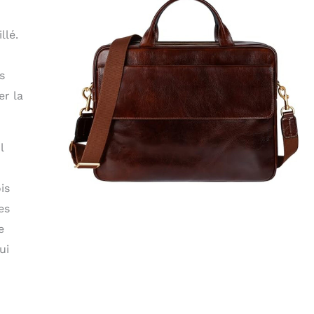
llé.
s
er la
l
is
es
e
ui