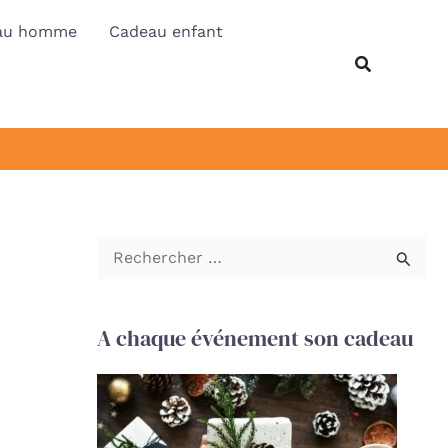
au homme
Cadeau enfant
Recherche
R
e
c
A chaque événement son cadeau
h
e
r