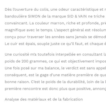
Marque: SID & VA
100% ARTISANAL -
Dès l’ouverture du colis, une odeur caractéristique et r
marque utilise u
bandoulière SIMON de la marque SID & VAIN ne triche pa
convaincant. La couleur marron, riche et profonde, p
magnifique avec le temps. L’aspect général est résolum
conçu pour traverser les années sans jamais se démode
Le cuir est épais, souple juste ce qu’il faut, et chaque
Une curiosité m’a toutefois interpellée en consultant 
poids de 200 grammes, ce qui est objectivement imposs
Une fois posé sur ma balance, le verdict est sans appel 
conséquent, est le gage d’une matière première de qual
bonne raison. C’est le poids de la durabilité, loin de 
première rencontre est donc plus que positive, annonç
Analyse des matériaux et de la fabrication