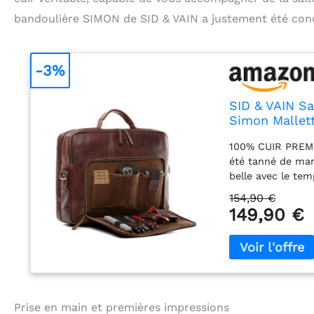
bandoulière SIMON de SID & VAIN a justement été con
-3%
SID & VAIN Sa
Simon Mallett
Hommes et Fe
100% CUIR PREMIU
été tanné de mani
belle avec le tem
être effacées av
154,90 €
8 cm) Sacoche m
149,90 €
un agencement bie
etc. PRATIQUE ✔ 
et fermé. | La b
transport : idéa
COMPAGNON IDÉAL
ordinateur, sac 
Prise en main et premières impressions
format A4 et iMa