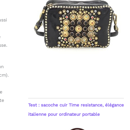
ussi
é
sse.
un
cm).
ne
te
Test : sacoche cuir Time resistance, élégance
italienne pour ordinateur portable