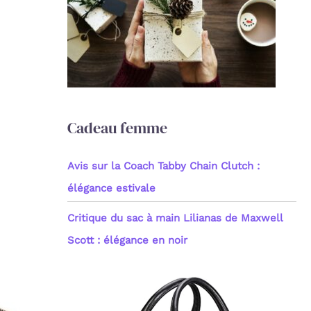
c
h
e
r
:
Cadeau femme
Avis sur la Coach Tabby Chain Clutch :
élégance estivale
Critique du sac à main Lilianas de Maxwell
Scott : élégance en noir