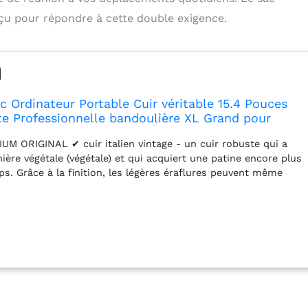
çu pour répondre à cette double exigence.
c Ordinateur Portable Cuir véritable 15.4 Pouces
e Professionnelle bandoulière XL Grand pour
mmes Serviette de Travail Etudiante Marron
M ORIGINAL ✔ cuir italien vintage - un cuir robuste qui a
ère végétale (végétale) et qui acquiert une patine encore plus
ps. Grâce à la finition, les légères éraflures peuvent même
ec le doigt. LE SUCCÈS AVEC STYLE ✔ Dimensions: (40 x 30 x
oderne pour ordinateur portable - avec beaucoup d'espace et
n pensé pour l'ordinateur portable, l'iPad, les dossiers A4,
Grâce à la fermeture eclair, le produit est facilement ouvert
andoulière amovible et réglable pour un grand confort de
l comme sac à bandoulière, sac à épaule ou même pour le vélo.
 ✔ Utilisez cet élégante sac cuir en tant que sacoche pour
de messager, sac bandoulière, pochette pour documents au
c/Mac Book/Air d’Apple.| Poids: 1800g | Modèle: SIMON |