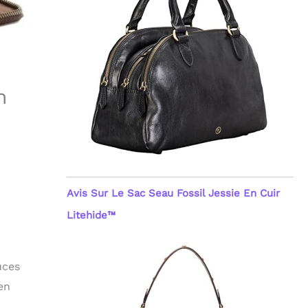
n
Avis Sur Le Sac Seau Fossil Jessie En Cuir
Litehide™
uces
en