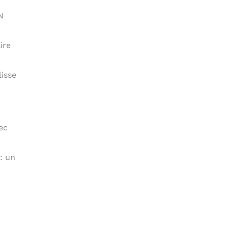
N
ire
isse
ec
: un