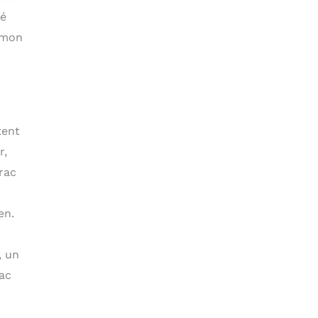
té
 mon
tent
r,
rac
en.
, un
sac