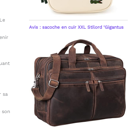
 Le
Avis : sacoche en cuir XXL Stilord ‘Gigantus
enir
quant
r sa
e son