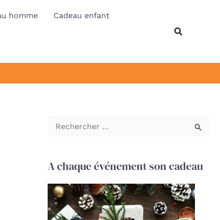
au homme
Cadeau enfant
Recherche
R
e
c
A chaque événement son cadeau
h
e
r