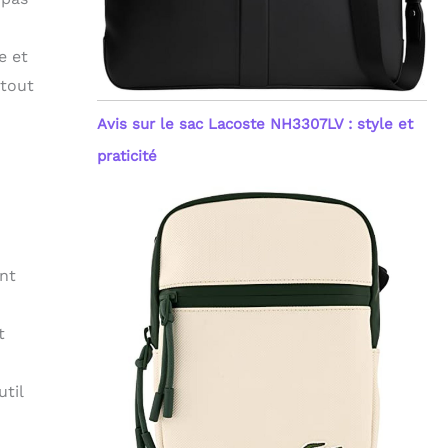
e et
 tout
Avis sur le sac Lacoste NH3307LV : style et
praticité
ent
t
til