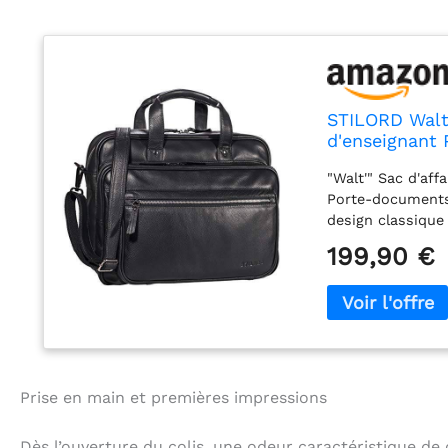
STILORD Walt 
d'enseignant
Couleur:Noir
"Walt'" Sac d'aff
Porte-documents
design classique
organisation int
199,90 €
allant jusqu'à 15
l'avant et à l'ar
avec bandoulière 
cuir fonctionnel:
l'université, sac
triple séparatio
éclair pour docu
Prise en main et premières impressions
porte-stylos, 3x
le téléphone port
Dès l’ouverture du colis, une odeur caractéristique de