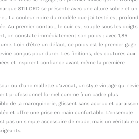
à l'arrière Dimensions: 41 x 15 x 34 cm | Modèle: Walt | Poids:
atière: cuir de vache | Producteur: STILORD | Compatibilité:
la marque STILORD se présente avec une allure sobre et un
 portable de 15,6 pouce | Également adapté comme housse
rel. La couleur noire du modèle que j’ai testé est profond
o de 16 pouces
e. Au premier contact, le cuir est souple sous les doigts
nt, on constate immédiatement son poids : avec 1,85
plume. Loin d’être un défaut, ce poids est le premier gage
devine conçus pour durer. Les finitions, des coutures aux
nées et inspirent confiance avant même la première
seur ou d’une mallette d’avocat, un style vintage qui revi
ment professionnel formel comme à un cadre plus
ible de la maroquinerie, glissent sans accroc et paraissen
blée et offre une prise en main confortable. L’ensemble
est pas un simple accessoire de mode, mais un véritable ou
xigeants.