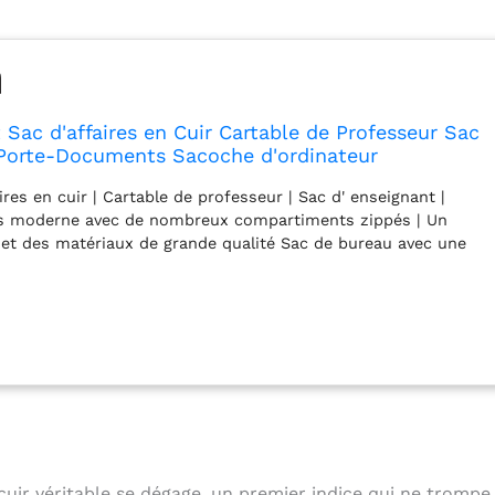
Sac d'affaires en Cuir Cartable de Professeur Sac
 Porte-Documents Sacoche d'ordinateur
aires en cuir | Cartable de professeur | Sac d' enseignant |
 moderne avec de nombreux compartiments zippés | Un
 et des matériaux de grande qualité Sac de bureau avec une
elligente: un compartiment adapté aux ordinateurs portables
.6 pouces, livres et large classeur A4 | Pochettes zippées à
rière pour un espace optimal Sac à main avec poignées et sac
réglable et amovible (75 - 130 cm | 4 cm de large) | sac en
 idéal comme sac de bureau, serviette de travail, sac pour
 d'école ou sac d'enseignant Structure: poche principal avec
n, 1x poche avec fermeture éclair| 1x poche avec fermeture
ments A4 | 1x poche avec fermeture éclair à l'avant avec 3x
 compartiments pour cartes de crédit, 1x compartiment pour
able | 2x pochettes avec fermeture éclair | 1 x poche avec
 cuir véritable se dégage, un premier indice qui ne trompe