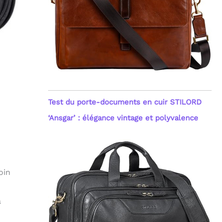
Test du porte-documents en cuir STILORD
‘Ansgar’ : élégance vintage et polyvalence
oin
à