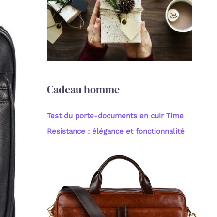
c
h
e
r
:
Cadeau homme
Test du porte-documents en cuir Time
Resistance : élégance et fonctionnalité