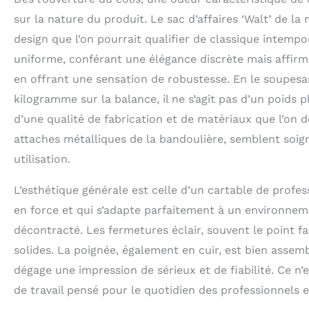
fermeture éclair 
1750 grammes | M
sur la nature du produit. Le sac d’affaires ‘Walt’ de 
pour ordinateur
design que l’on pourrait qualifier de classique intempo
pour Macbook Pr
uniforme, conférant une élégance discrète mais affirmé
en offrant une sensation de robustesse. En le soupesa
kilogramme sur la balance, il ne s’agit pas d’un poids 
d’une qualité de fabrication et de matériaux que l’on 
attaches métalliques de la bandoulière, semblent soig
utilisation.
L’esthétique générale est celle d’un cartable de profes
en force et qui s’adapte parfaitement à un environne
décontracté. Les fermetures éclair, souvent le point fa
solides. La poignée, également en cuir, est bien assem
dégage une impression de sérieux et de fiabilité. Ce n’
de travail pensé pour le quotidien des professionnels e