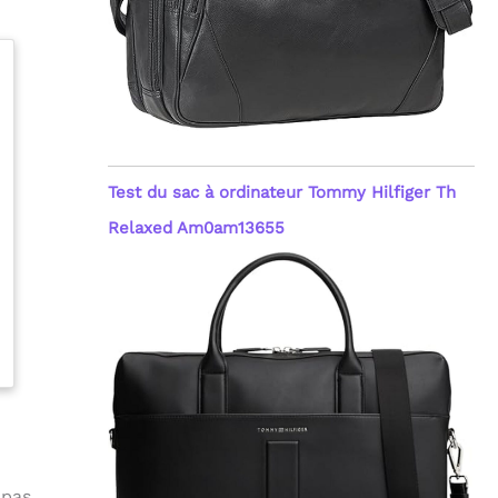
Test du sac à ordinateur Tommy Hilfiger Th
Relaxed Am0am13655
 pas