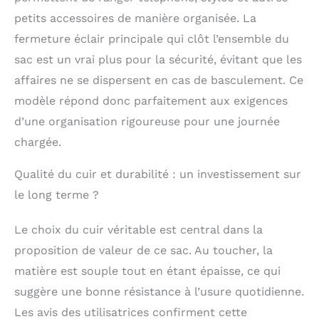
doublure durable, une
petits accessoires de manière organisée. La
fermeture à glissière
fermeture éclair principale qui clôt l’ensemble du
et des éléments
métalliques, fabriqué
sac est un vrai plus pour la sécurité, évitant que les
à la main par des
affaires ne se dispersent en cas de basculement. Ce
artisans
modèle répond donc parfaitement aux exigences
professionnels.
[Approprié] Cette
d’une organisation rigoureuse pour une journée
mallette est assez
chargée.
grande pour contenir
15 ordinateurs
Qualité du cuir et durabilité : un investissement sur
portables, elle
convient au travail,
le long terme ?
aux voyages d'affaires,
aux rendez-vous et à
Le choix du cuir véritable est central dans la
de nombreuses
proposition de valeur de ce sac. Au toucher, la
occasions
décontractées. C'est
matière est souple tout en étant épaisse, ce qui
un cadeau parfait
suggère une bonne résistance à l’usure quotidienne.
pour les
hommes/femmes.
Les avis des utilisatrices confirment cette