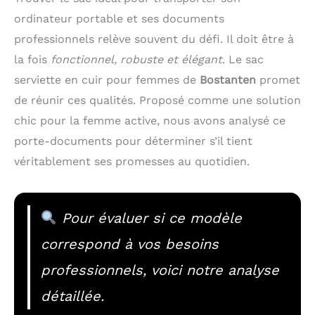
ordinateur portable et ses documents
professionnels relève souvent du défi. Il doit être à
la fois
fonctionnel, robuste et élégant
. Le sac
serviette en cuir pour femmes de
Bostanten
promet
de réunir ces qualités. Proposé comme une solution
chic pour la femme active, nous avons analysé ce
porte-documents pour déterminer s’il tient
véritablement ses promesses au quotidien.
Pour évaluer si ce modèle
correspond à vos besoins
professionnels, voici notre analyse
détaillée.