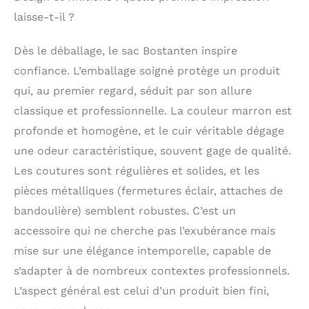
aimerions vous
laisse-t-il ?
envoyer un nouvel
article. [Structure]:
Dès le déballage, le sac Bostanten inspire
Sac Serviette cuir
comprend 1 grand
confiance. L’emballage soigné protège un produit
compartiment (1
qui, au premier regard, séduit par son allure
compartiment
rembourré pour
classique et professionnelle. La couleur marron est
ordinateur portable +
profonde et homogène, et le cuir véritable dégage
2 poches pour stylos
une odeur caractéristique, souvent gage de qualité.
+ 2 poches pour
sandwich, 1 poche
Les coutures sont régulières et solides, et les
intérieure zippée), 1
pièces métalliques (fermetures éclair, attaches de
grands
compartiments zippés
bandoulière) semblent robustes. C’est un
à l'arrière et 1 à
accessoire qui ne cherche pas l’exubérance mais
l'avant. (10
mise sur une élégance intemporelle, capable de
emplacements pour
cartes par
s’adapter à de nombreux contextes professionnels.
compartiment).
L’aspect général est celui d’un produit bien fini,
[Dimension]: 41