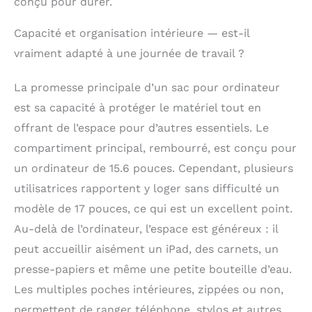
conçu pour durer.
cm(Longueur) x 13 cm
(Largeur) x 31 cm
(Hauteur), Le poids:
Capacité et organisation intérieure — est-il
1.53 kg. Il est très
vraiment adapté à une journée de travail ?
spacieux et dispose
de suffisamment
La promesse principale d’un sac pour ordinateur
d'espace pour les
livres et les
est sa capacité à protéger le matériel tout en
documents,
offrant de l’espace pour d’autres essentiels. Le
ordinateur portable de
compartiment principal, rembourré, est conçu pour
15,6 pouces, l'iPad, les
fichiers, l'iphone, le
un ordinateur de 15.6 pouces. Cependant, plusieurs
portefeuille, etc.
utilisatrices rapportent y loger sans difficulté un
[Matériau]: Cuir
véritable de haute
modèle de 17 pouces, ce qui est un excellent point.
qualité dans la
Au-delà de l’ordinateur, l’espace est généreux : il
meilleure qualité. Ce
peut accueillir aisément un iPad, des carnets, un
Sac Business convient
à de nombreuses
presse-papiers et même une petite bouteille d’eau.
situations. Il est
Les multiples poches intérieures, zippées ou non,
fabriqué en cuir de
permettent de ranger téléphone, stylos et autres
vachette avec une