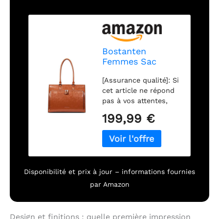
Bostanten
Femmes Sac
Serviette en Cuir
[Assurance qualité]: Si
Véritable Sac
cet article ne répond
messager 15.6"
pas à vos attentes,
Sac Ordinateur
veuillez nous
Portable Laptop
199,99 €
contacter via Amazon,
Sac Business Sac
notre équipe de
Mallette Porte
service vous fournira
Documents
la meilleure solution
Marron
dans les 24 heures.
Disponibilité et prix à jour – informations fournies
Pour les problèmes de
qualité ou les articles
par Amazon
défectueux, vous
pouvez conserver le
produit et nous
Design et finitions : quelle première impression