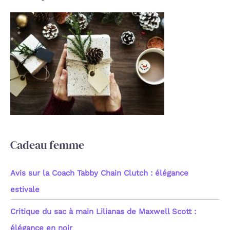
h
e
r
c
h
e
r
:
Cadeau femme
Avis sur la Coach Tabby Chain Clutch : élégance
estivale
Critique du sac à main Lilianas de Maxwell Scott :
élégance en noir