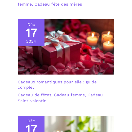
femme
,
Cadeau fête des mères
Déc
17
2024
Cadeaux romantiques pour elle : guide
complet
Cadeau de fêtes
,
Cadeau femme
,
Cadeau
Saint-valentin
Déc
17