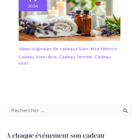
2024
Idées originales de cadeaux bien-être féminin
Cadeau bien-être
,
Cadeau femme
,
Cadeau
loisir
R
e
c
A chaque événement son cadeau