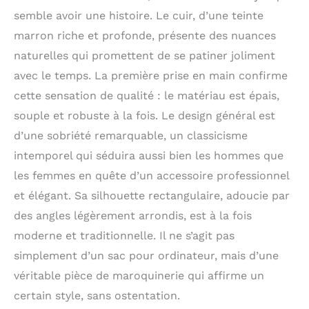
et un agencement bien
semble avoir une histoire. Le cuir, d’une teinte
pensé pour l'ordinateur
marron riche et profonde, présente des nuances
portable, l'iPad, les
naturelles qui promettent de se patiner joliment
dossiers A4, etc.
PRATIQUE ✔ Grâce à la
avec le temps. La première prise en main confirme
fermeture eclair, le
cette sensation de qualité : le matériau est épais,
produit est facilement
souple et robuste à la fois. Le design général est
ouvert et fermé. | La
bandoulière amovible et
d’une sobriété remarquable, un classicisme
réglable pour un grand
intemporel qui séduira aussi bien les hommes que
confort de transport :
idéal comme sac à
les femmes en quête d’un accessoire professionnel
bandoulière, sac à
et élégant. Sa silhouette rectangulaire, adoucie par
épaule ou même pour le
des angles légèrement arrondis, est à la fois
vélo. COMPAGNON
IDÉAL ✔ Utilisez cet
moderne et traditionnelle. Il ne s’agit pas
élégante sac cuir en
simplement d’un sac pour ordinateur, mais d’une
tant que sacoche pour
ordinateur, sac de
véritable pièce de maroquinerie qui affirme un
messager, sac
certain style, sans ostentation.
bandoulière, pochette