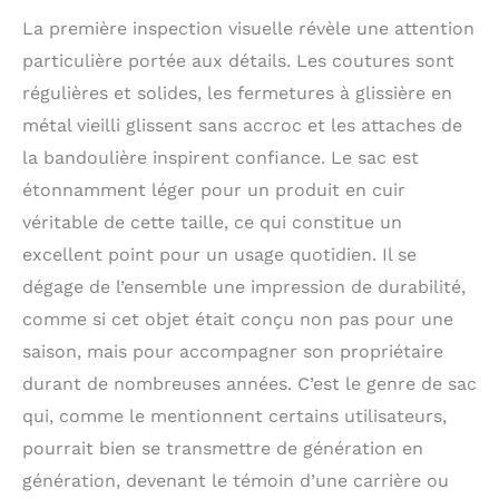
pour documents au
La première inspection visuelle révèle une attention
format A4 et iMac/Mac
particulière portée aux détails. Les coutures sont
Book/Air d’Apple.| Poids:
1000g | Modèle:
régulières et solides, les fermetures à glissière en
BOSTON | Marque: SID &
métal vieilli glissent sans accroc et les attaches de
VAIN Idéal pour:
ordinateur portable,
la bandoulière inspirent confiance. Le sac est
macbook de 17 pouces
étonnamment léger pour un produit en cuir
100% ARTISANAL -
véritable de cette taille, ce qui constitue un
MAROQUINERIE: ✔
L'article en cuir est fait
excellent point pour un usage quotidien. Il se
main 100%. La marque
dégage de l’ensemble une impression de durabilité,
utilise uniquement de
comme si cet objet était conçu non pas pour une
cuir et des parties
métalliques de haute
saison, mais pour accompagner son propriétaire
qualité
durant de nombreuses années. C’est le genre de sac
qui, comme le mentionnent certains utilisateurs,
pourrait bien se transmettre de génération en
génération, devenant le témoin d’une carrière ou