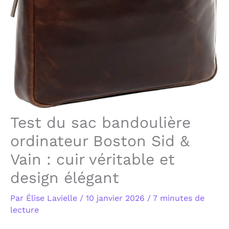
Test du sac bandoulière
ordinateur Boston Sid &
Vain : cuir véritable et
design élégant
Par
Élise Lavielle
/
10 janvier 2026
/
7 minutes de
lecture