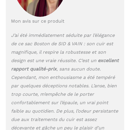
produit est facilement
ouvert et fermé. | La
bandoulière amovible et
Mon avis sur ce produit
réglable pour un grand
confort de transport :
idéal comme sac à
J’ai été immédiatement séduite par l’élégance
bandoulière, sac à
de ce sac Boston de SID & VAIN : son cuir est
épaule ou même pour le
magnifique, il respire la robustesse et son
vélo. COMPAGNON
IDÉAL ✔ Utilisez cet
design est une vraie réussite. C’est un
excellent
élégante sac cuir en
rapport qualité-prix
, sans aucun doute.
tant que sacoche pour
Cependant, mon enthousiasme a été tempéré
ordinateur, sac de
messager, sac
par quelques déceptions notables. L’anse, bien
bandoulière, pochette
trop courte, m’empêche de le porter
pour documents au
format A4 et iMac/Mac
confortablement sur l’épaule, un vrai point
Book/Air d’Apple.| Poids:
faible au quotidien. De plus, l’odeur persistante
1000g | Modèle:
due aux traitements du cuir est assez
BOSTON | Marque: SID &
VAIN Idéal pour:
décevante et gâche un peu le plaisir d’un