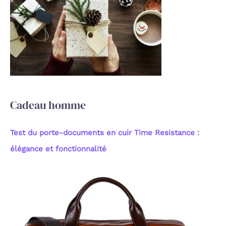
c
h
e
r
:
Cadeau homme
Test du porte-documents en cuir Time Resistance :
élégance et fonctionnalité