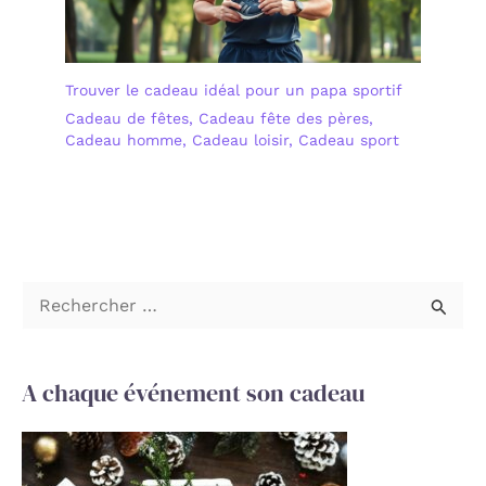
toutes les tenues et tous
les occasions. C'est un
cadeau idéal pour votre
mère, copine, épouse,
Trouver le cadeau idéal pour un papa sportif
sœur, vous-même ou
toute autre femme lors
Cadeau de fêtes
,
Cadeau fête des pères
,
de n'importe quelle fête.
Cadeau homme
,
Cadeau loisir
,
Cadeau sport
Le summum du chic
décontracté et délicat,
emportez ce sac pour
prolonger votre charme
sophistiqué
R
e
c
A chaque événement son cadeau
h
e
r