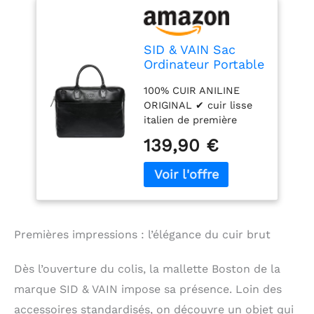
SID & VAIN Sac
Ordinateur Portable
Cuir véritable 17
100% CUIR ANILINE
Pouces Boston
ORIGINAL ✔ cuir lisse
Mallette
italien de première
Professionnelle
qualité au toucher
bandoulière Grand
139,90 €
superbe - un cuir
pour Hommes et
robuste qui a subi un
Femmes Serviette
tannage végétal et qui
de Travail élégant
acquiert une patine
Noir
encore plus belle avec
le temps - pour elle &
Premières impressions : l’élégance du cuir brut
lui. LE SUCCÈS AVEC
STYLE
Dimensions:
Dès l’ouverture du colis, la mallette Boston de la
(43 x 36 x 6 cm)
Sacoche fine pour
marque SID & VAIN impose sa présence. Loin des
ordinateur portable -
accessoires standardisés, on découvre un objet qui
avec beaucoup d'espace