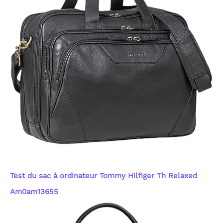
Test du sac à ordinateur Tommy Hilfiger Th Relaxed
Am0am13655