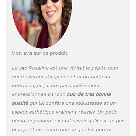
Lisse. Le cuir lisse est
lustré pour créer une
superbe surface plane,
douce et soyeuse au
toucher. Une
bandoulière amovible et
réglable ainsi que des
poignées roulées
doubles offrent
Mon avis sur ce produit
plusieurs options de
port, tandis que la base
Le sac Rosaline est une véritable pépite pour
plate avec des pieds en
qui recherche l’élégance et la praticité au
métal apporte structure
et stabilité lorsqu'il est
quotidien, et j’ai été particulièrement
posé. DIMENSIONS DU
impressionnée par son
cuir de très bonne
PRODUIT: H 22, L 32, P
15.5 cm, POIGNEES: 40
qualité
qui lui confère une robustesse et un
cm, HAUTEUR DES
aspect esthétique vraiment réussis. Un petit
ANSE: 15 cm,
bémol cependant : il faut savoir qu’il est un peu
BANDOULIÈRE
AMOVIBLE: 150 cm
plus petit en réalité que ce que les photos
POCHES: 3