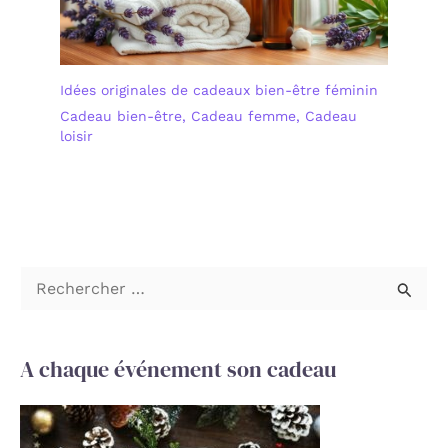
Idées originales de cadeaux bien-être féminin
Cadeau bien-être
,
Cadeau femme
,
Cadeau
loisir
R
e
c
A chaque événement son cadeau
h
e