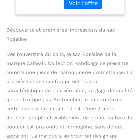
compartiment central
Réglable et
zippé, idéal pour une
Détachable -
tablette (25 x 18 x 4
ROSALINE - Noir
cm), et de chaque côté,
deux compartiments
Découverte et premières impressions du sac
format A5 contenant
Rosaline
des poches pratiques
pour smartphone,
Dès l’ouverture du colis, le sac Rosaline de la
cartes de crédit et
stylos. 'Rosaline' est
marque Catwalk Collection Handbags se présente
fabriqué à partir de Cuir
comme une pièce de maroquinerie prometteuse. La
Lisse. Le cuir lisse est
première chose qui frappe est l’odeur
lustré pour créer une
superbe surface plane,
caractéristique du cuir véritable, un gage de qualité
douce et soyeuse au
qui ne trompe pas. Au toucher, le cuir confirme
toucher. Une
bandoulière amovible et
cette impression initiale : il est d’une grande
réglable ainsi que des
douceur, souple et visiblement de bonne facture. La
poignées roulées
couleur est profonde et homogène, sans défaut
doubles offrent
plusieurs options de
apparent. La marque a su créer un design qui