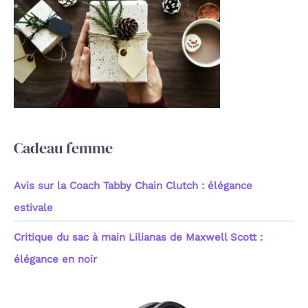
r
c
h
e
r
:
Cadeau femme
Avis sur la Coach Tabby Chain Clutch : élégance
estivale
Critique du sac à main Lilianas de Maxwell Scott :
élégance en noir