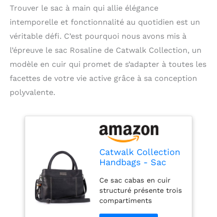
Trouver le sac à main qui allie élégance
intemporelle et fonctionnalité au quotidien est un
véritable défi. C’est pourquoi nous avons mis à
l’épreuve le sac Rosaline de Catwalk Collection, un
modèle en cuir qui promet de s’adapter à toutes les
facettes de votre vie active grâce à sa conception
polyvalente.
Catwalk Collection
Handbags - Sac
Porté Èpaule
Ce sac cabas en cuir
Femme en Cuir -
structuré présente trois
Sac Cabas Moyen -
compartiments
Sac à Main -
principaux : un grand
Bandoulière