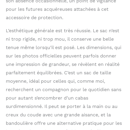
son absence occasionnelle, un point de vigilance
Porte-rouge à lèvres + 1
pour les futures acquéreuses attachées à cet
Porte clef mousqueton
+ 1 Poche Extérieure
accessoire de protection.
Zippé au Dos. Chaque
sac est livré avec une
L’esthétique générale est très réussie. Le sac n’est
chaînette décorative
ni trop rigide, ni trop mou, il conserve une belle
arborant le célèbre chat
tenue même lorsqu’il est posé. Les dimensions, qui
Catwalk, et est livré
avec un sac anti-
sur les photos officielles peuvent parfois donner
poussière.
une impression de grandeur, se révèlent en réalité
parfaitement équilibrées. C’est un sac de taille
moyenne, idéal pour celles qui, comme moi,
recherchent un compagnon pour le quotidien sans
pour autant s’encombrer d’un cabas
surdimensionné. Il peut se porter à la main ou au
creux du coude avec une grande aisance, et la
bandoulière offre une alternative pratique pour les