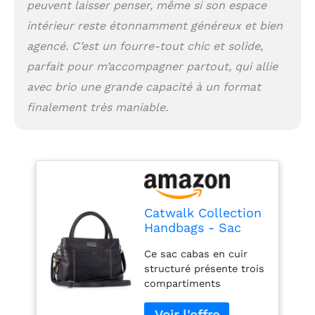
peuvent laisser penser, même si son espace
Compartiments
intérieur reste étonnamment généreux et bien
principaux + 1 Poche
intérieure zippée + 1
agencé. C’est un fourre-tout chic et solide,
Poche intérieure
parfait pour m’accompagner partout, qui allie
ouverte + 1
Emplacement téléphone
avec brio une grande capacité à un format
portable + 5
finalement très maniable.
Emplacements cartes
de crédit + 1
Emplacement stylo + 1
Porte-rouge à lèvres + 1
Porte clef mousqueton
+ 1 Poche Extérieure
Zippé au Dos. Chaque
Catwalk Collection
sac est livré avec une
Handbags - Sac
chaînette décorative
Porté Èpaule
arborant le célèbre chat
Ce sac cabas en cuir
Femme en Cuir -
Catwalk, et est livré
structuré présente trois
Sac Cabas Moyen -
avec un sac anti-
compartiments
Sac à Main -
poussière.
principaux : un grand
Bandoulière
compartiment central