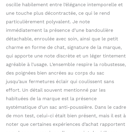
port, tandis que la base
oscille habilement entre l’élégance intemporelle et
plate avec des pieds en
une touche plus décontractée, ce qui le rend
métal apporte structure
et stabilité lorsqu'il est
particulièrement polyvalent. Je note
posé. DIMENSIONS DU
immédiatement la présence d’une bandoulière
PRODUIT: H 22, L 32, P
15.5 cm, POIGNEES: 40
détachable, enroulée avec soin, ainsi que le petit
cm, HAUTEUR DES
charme en forme de chat, signature de la marque,
ANSE: 15 cm,
qui apporte une note discrète et un léger tintement
BANDOULIÈRE
AMOVIBLE: 150 cm
agréable à l’usage. L’ensemble respire la robustesse,
POCHES: 3
des poignées bien ancrées au corps du sac
Compartiments
principaux + 1 Poche
jusqu’aux fermetures éclair qui coulissent sans
intérieure zippée + 1
effort. Un détail souvent mentionné par les
Poche intérieure
habituées de la marque est la présence
ouverte + 1
Emplacement téléphone
systématique d’un sac anti-poussière. Dans le cadre
portable + 5
de mon test, celui-ci était bien présent, mais il est à
Emplacements cartes
noter que certaines expériences d’achat rapportent
de crédit + 1
Emplacement stylo + 1