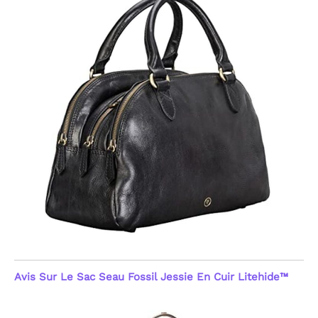
Avis Sur Le Sac Seau Fossil Jessie En Cuir Litehide™