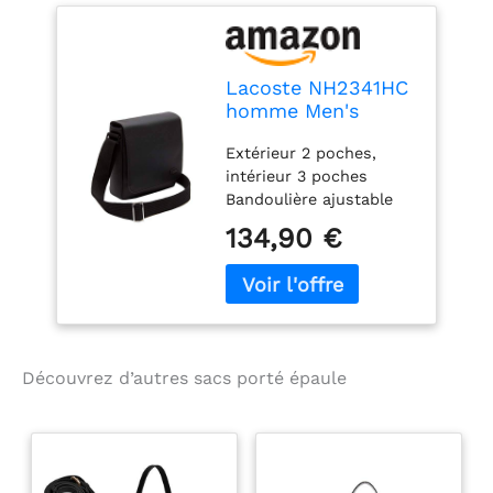
Lacoste NH2341HC
homme Men's
Classic Sacs portes
Extérieur 2 poches,
main Noir (Black)
intérieur 3 poches
Bandoulière ajustable
Crocodile métal ton sur
134,90 €
ton Dimensions 20 x 21
x 6,5 cm Extérieur PVC
petit piqué
Découvrez d’autres sacs porté épaule