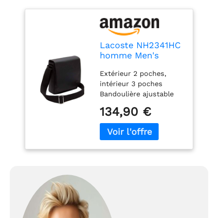
Lacoste NH2341HC
homme Men's
Classic Sacs portes
Extérieur 2 poches,
main Noir (Black)
intérieur 3 poches
Bandoulière ajustable
Crocodile métal ton sur
134,90 €
ton Dimensions 20 x 21
x 6,5 cm Extérieur PVC
petit piqué