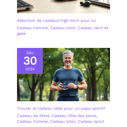
Sélection de cadeaux high-tech pour lui
Cadeau homme
,
Cadeau loisir
,
Cadeau tech et
geek
Déc
30
2024
Trouver le cadeau idéal pour un papa sportif
Cadeau de fêtes
,
Cadeau fête des pères
,
Cadeau homme
,
Cadeau loisir
,
Cadeau sport