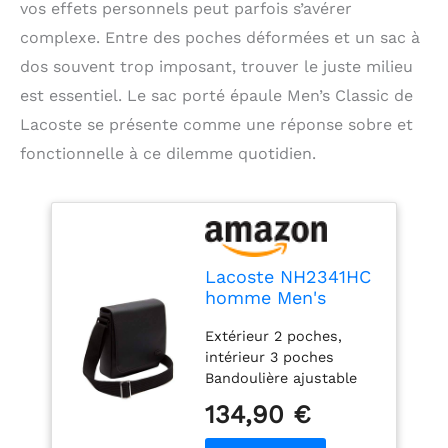
vos effets personnels peut parfois s’avérer
complexe. Entre des poches déformées et un sac à
dos souvent trop imposant, trouver le juste milieu
est essentiel. Le sac porté épaule Men’s Classic de
Lacoste se présente comme une réponse sobre et
fonctionnelle à ce dilemme quotidien.
Lacoste NH2341HC
homme Men's
Classic Sacs portes
Extérieur 2 poches,
main Noir (Black)
intérieur 3 poches
Bandoulière ajustable
Crocodile métal ton sur
134,90 €
ton Dimensions 20 x 21
x 6,5 cm Extérieur PVC