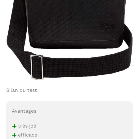
Bilan du test
Avantages
+
très joli
+
efficace