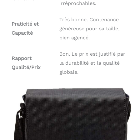
irréprochables.
Très bonne. Contenance
Praticité et
généreuse pour sa taille,
Capacité
bien agencé.
Bon. Le prix est justifié par
Rapport
la durabilité et la qualité
Qualité/Prix
globale.