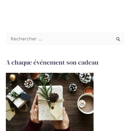
R
e
c
A chaque événement son cadeau
h
e
r
c
h
e
r