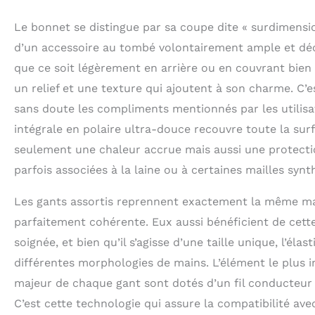
d'acheter des ch
Le bonnet se distingue par sa coupe dite « surdimensio
pour vous
d’un accessoire au tombé volontairement ample et déc
que ce soit légèrement en arrière ou en couvrant bien l
un relief et une texture qui ajoutent à son charme. C’es
sans doute les compliments mentionnés par les utilisatri
intégrale en polaire ultra-douce recouvre toute la surf
seulement une chaleur accrue mais aussi une protectio
parfois associées à la laine ou à certaines mailles synt
Les gants assortis reprennent exactement la même mai
parfaitement cohérente. Eux aussi bénéficient de cett
soignée, et bien qu’il s’agisse d’une taille unique, l’é
différentes morphologies de mains. L’élément le plus im
majeur de chaque gant sont dotés d’un fil conducteur 
C’est cette technologie qui assure la compatibilité ave