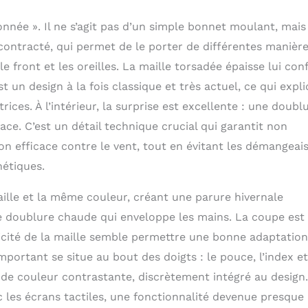
apeaux et des gants d'hiver assortis, nous l'avons assemblé
nnée ». Il ne s’agit pas d’un simple bonnet moulant, mais
ontracté, qui permet de le porter de différentes manière
e front et les oreilles. La maille torsadée épaisse lui con
t un design à la fois classique et très actuel, ce qui expl
ces. À l’intérieur, la surprise est excellente : une doubl
ace. C’est un détail technique crucial qui garantit non
n efficace contre le vent, tout en évitant les démangeai
hétiques.
lle et la même couleur, créant une parure hivernale
e doublure chaude qui enveloppe les mains. La coupe est
lasticité de la maille semble permettre une bonne adaptation
portant se situe au bout des doigts : le pouce, l’index et
de couleur contrastante, discrètement intégré au design.
c les écrans tactiles, une fonctionnalité devenue presque