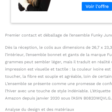
décontractée, m
avec certains de
des gilets, des 
couches et plus 
surdimensionné m
tandis que la co
Les gants mesure
Premier contact et déballage de l’ensemble Funky Ju
Quand le porter :
vacances et même
Dès la réception, le colis aux dimensions de 26,7 x 23
marchant au centr
enfants Restez e
l’intérieur, l’ensemble bonnet et gants de la marque F
randonnée dans l
grammes peut sembler léger, mais il traduit en réalité 
promenade autour
impression est visuelle et tactile : la couleur ivoire es
en patinage sur 
de neige Restez 
toucher, la fibre est souple et agréable, loin de certai
confortable Exce
L’ensemble se présente comme une promesse de confort
sont 100 % acryl
vous allez l'ador
l’hiver avec une touche de style indéniable. L’étiquet
permettent d'avo
Amazon depuis janvier 2020 sous l’ASIN B082DMQVLG.
en protégeant vot
paire de chapeau
Analyse du design et des matériaux
collez avec les b