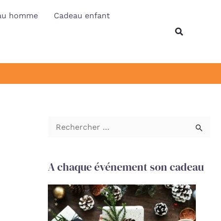
au homme
Cadeau enfant
Recherche
R
e
c
A chaque événement son cadeau
h
e
r