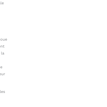
ale
joue
ent
 la
ne
eur
les