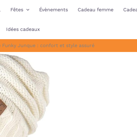
l
Fêtes
Évènements
Cadeau femme
Cade
Idées cadeaux
 Funky Junque : confort et style assuré