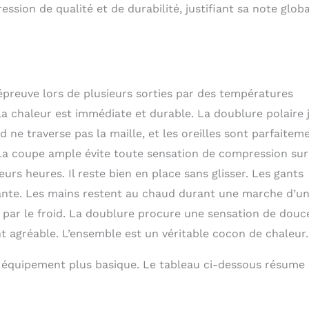
sion de qualité et de durabilité, justifiant sa note glob
 l’épreuve lors de plusieurs sorties par des températures
 la chaleur est immédiate et durable. La doublure polaire 
d ne traverse pas la maille, et les oreilles sont parfaitem
La coupe ample évite toute sensation de compression sur
eurs heures. Il reste bien en place sans glisser. Les gants
ante. Les mains restent au chaud durant une marche d’u
s par le froid. La doublure procure une sensation de douc
t agréable. L’ensemble est un véritable cocon de chaleur.
n équipement plus basique. Le tableau ci-dessous résume 