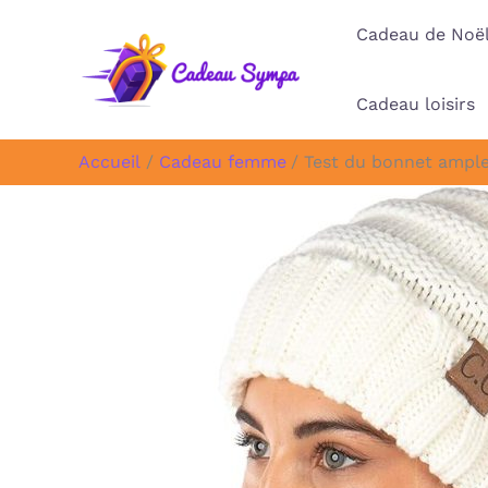
Aller
Cadeau de Noë
au
contenu
Cadeau loisirs
Accueil
Cadeau femme
Test du bonnet ample