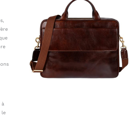
s,
fère
ique
ure
sons
 à
 le