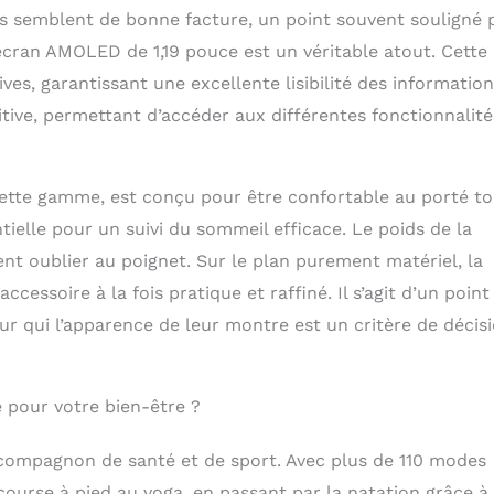
rte de message (WhatsApp, Facebook, SMS, INS, etc.) nous
ions semblent de bonne facture, un point souvent souligné 
s uns des autres. Cette smartwatches est compatible avec
’écran AMOLED de 1,19 pouce est un véritable atout. Cette
, de sorte que vous ne manquerez plus jamais les
re famille et de vos amis. Un état d'exercice parfait
ves, garantissant une excellente lisibilité des information
e plus de 110 modes d'exercice tels que le yoga, la course
uitive, permettant d’accéder aux différentes fonctionnalité
, la randonnée, le ski et bien plus encore. Cette montre
t un tracker de fitness doté d'un algorithme de montre
rend l'exercice plus acceptable, plus scientifique et plus
 nouvelle application « FitCloudPro » vous offre une toute
cette gamme, est conçu pour être confortable au porté to
ience en matière de données, en fournissant des
tielle pour un suivi du sommeil efficace. Le poids de la
taillées semaine par semaine et jour par jour. Pour Elle
nt oublier au poignet. Sur le plan purement matériel, la
 mieux comprendre votre état d'entraînement.
elles & Durée de Vie: la Montre connectée femme S86 est
ssoire à la fois pratique et raffiné. Il s’agit d’un point
équipée de nombreuses fonctions super utiles : système
ur qui l’apparence de leur montre est un critère de décis
tant vocal AI, notifications WhatsApp, rappel sédentaire,
e, plus de 200 cadrans de bricolage en ligne. La batterie
e 200mAh, 1,5 heures de charge rapide et jusqu'à 5-7 jours
evée sont une combinaison parfaite, de sorte que vous
e pour votre bien-être ?
e expérience plus durable de l'utilisation de la montre.
 compagnon de santé et de sport. Avec plus de 110 modes
a course à pied au yoga, en passant par la natation grâce à