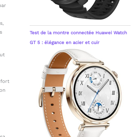
par
s,
s
Test de la montre connectée Huawei Watch
GT 5 : élégance en acier et cuir
ut
 fort
ion
 sa