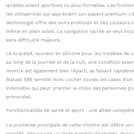
fonction d'ale
qu’elles soient sportives ou plus formelles. Les finit
rapprochent le
les utilisatrices qui apprécient son aspect premium. L
Android et iOS
messages de vot
technologie offre des noirs profonds et des couleurs vi
:Prend en charg
même en plein soleil. La navigation tactile se veut int
à pied, le vélo
sport femme es
sans difficulté majeure.
sportive. Elle 
raisonnable. La
Le bracelet, souvent en silicone pour les modèles de 
nouvelle expér
au long de la journée et de la nuit, une condition essen
informations dé
montre est également bien réparti, se faisant rapideme
vous permet de
Multifonctionn
Matast S86 semble donc cocher toutes les cases d’un acce
soigneusement 
indéniable qui peut orienter le choix des personnes po
français, assis
photo à distanc
primordial.
longue durée d
d'autonomie él
Fonctionnalités de santé et sport : une alliée complèt
pouvez avoir un
La promesse principale de cette montre est d’être un
sportifs, elle couvre un large éventail d’activités, de l