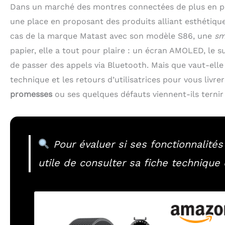
Dans un marché des montres connectées de plus en plu
une place en proposant des produits alliant esthétique e
cas de la marque Matast avec son modèle S86, une
sm
papier, elle a tout pour plaire : un écran AMOLED, le s
de passer des appels via Bluetooth. Mais que vaut-elle
technique et les retours d’utilisatrices pour vous livr
promesses
ou ses quelques défauts viennent-ils ternir 
Pour évaluer si ses fonctionnalités
utile de consulter sa fiche technique 