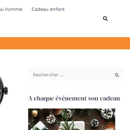
au homme
Cadeau enfant
Recherche
R
e
c
A chaque événement son cadeau
h
e
r