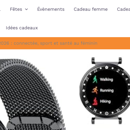
l
Fêtes
Évènements
Cadeau femme
Cade
Idées cadeaux
026 : connectée, sport et santé au féminin