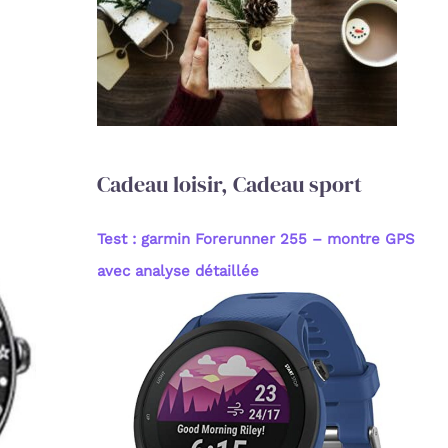
c
h
e
r
:
Cadeau loisir, Cadeau sport
Test : garmin Forerunner 255 – montre GPS
avec analyse détaillée