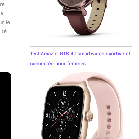
re
le
r le
ité
Test Amazfit GTS 4 : smartwatch sportive et
connectée pour femmes