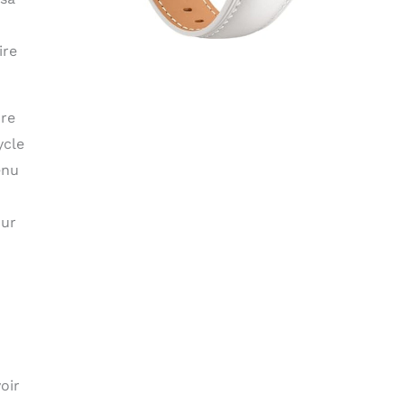
ire
ure
ycle
enu
our
oir