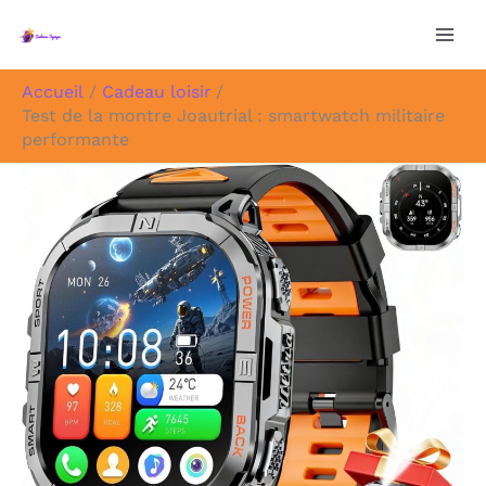
Aller
au
contenu
Accueil
Cadeau loisir
Test de la montre Joautrial : smartwatch militaire
performante