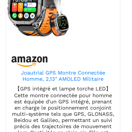
Joautrial GPS Montre Connectée
Homme, 2,13" AMOLED Militaire
Smartwatch avec Torche
【GPS intégré et lampe torche LED】
LED/Boussole/100+ Modes
Cette montre connectée pour homme
Sportifs/580mAh Batterie/Surveillance
est équipée d'un GPS intégré, prenant
Santé/Appels Bluetooth pour Android
en charge le positionnement conjoint
iOS (Noir)
multi-système tels que GPS, GLONASS,
Beidou et Galileo, permettant un suivi
précis des trajectoires de mouvement