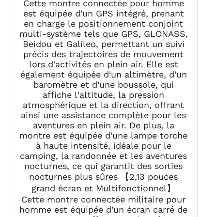
Cette montre connectée pour homme
Sportifs/580mAh Batterie/Surveillance
est équipée d'un GPS intégré, prenant
Santé/Appels Bluetooth pour Android
en charge le positionnement conjoint
iOS (Noir)
multi-système tels que GPS, GLONASS,
Beidou et Galileo, permettant un suivi
précis des trajectoires de mouvement
lors d'activités en plein air. Elle est
également équipée d'un altimètre, d'un
baromètre et d'une boussole, qui
affiche l'altitude, la pression
atmosphérique et la direction, offrant
ainsi une assistance complète pour les
aventures en plein air. De plus, la
montre est équipée d'une lampe torche
à haute intensité, idéale pour le
camping, la randonnée et les aventures
nocturnes, ce qui garantit des sorties
nocturnes plus sûres 【2,13 pouces
grand écran et Multifonctionnel】
Cette montre connectée militaire pour
homme est équipée d'un écran carré de