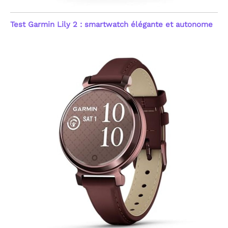
automatique en cas
d'anomalie du rythme
Test Garmin Lily 2 : smartwatch élégante et autonome
cardiaque, offrant une
sécurité proactive. Ces
mesures précises aident
à comprendre l'impact
de vos activités sur votre
forme. Note : Ce produit
n'est pas un dispositif
médical ; les données
sont fournies à titre
indicatif pour le suivi du
fitness et du bien-être
général, visant une
gestion simplifiée de
votre capital santé au
quotidien.
[Sommeil,
Stress & Suivi du Cycle
Féminin] Optimisez votre
repos avec une analyse
détaillée des phases de
sommeil : profond, léger,
REM (mouvements
oculaires rapides) et
moments d'éveil. Cette