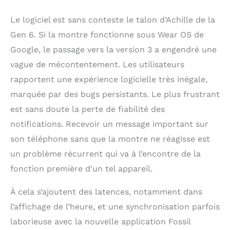
votre montre lorsque
votre téléphone n’est
Le logiciel est sans conteste le talon d’Achille de la
pas à portée de main,
Gen 6. Si la montre fonctionne sous Wear OS de
optimisez la durée de
vie de la batterie grâce
Google, le passage vers la version 3 a engendré une
aux nouveaux modes
vague de mécontentement. Les utilisateurs
économie d’énergie
rapportent une expérience logicielle très inégale,
simplifiés
marquée par des bugs persistants. Le plus frustrant
est sans doute la perte de fiabilité des
notifications. Recevoir un message important sur
son téléphone sans que la montre ne réagisse est
un problème récurrent qui va à l’encontre de la
fonction première d’un tel appareil.
À cela s’ajoutent des latences, notamment dans
l’affichage de l’heure, et une synchronisation parfois
laborieuse avec la nouvelle application Fossil