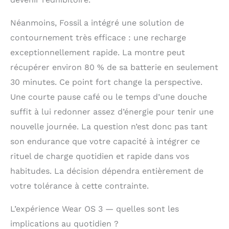
distance parcourue et
les capteurs avancés
Néanmoins, Fossil a intégré une solution de
fournissent les
contournement très efficace : une recharge
données nécessaires
pour alimenter toutes
exceptionnellement rapide. La montre peut
vos applications de
récupérer environ 80 % de sa batterie en seulement
santé et de bien-être
30 minutes. Ce point fort change la perspective.
Restez connecté(e)
grâce aux
Une courte pause café ou le temps d’une douche
notifications d’appels,
suffit à lui redonner assez d’énergie pour tenir une
de SMS et
nouvelle journée. La question n’est donc pas tant
d’applications, ainsi
qu’à l’horloge
son endurance que votre capacité à intégrer ce
automatique, aux
rituel de charge quotidien et rapide dans vos
fuseaux horaires et à
la synchronisation du
habitudes. La décision dépendra entièrement de
calendrier, ne
votre tolérance à cette contrainte.
manquez jamais un
appel : répondez et
L’expérience Wear OS 3 — quelles sont les
passez vos appels
directement depuis
implications au quotidien ?