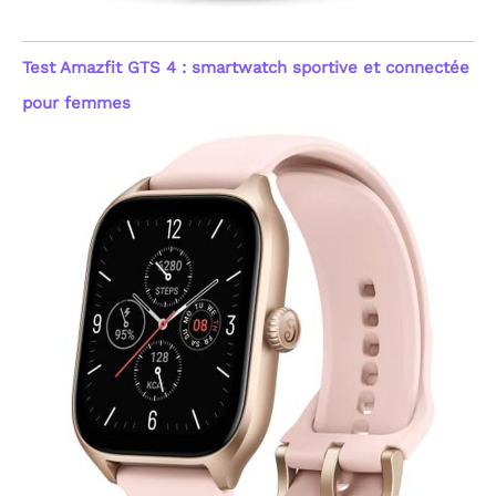
montre femme
connectée innove
également avec un
Test Amazfit GTS 4 : smartwatch sportive et connectée
enregistrement de
l'humeur (Positif, Calme,
pour femmes
Négatif) et du niveau de
stress (Relaxé, Normal,
Moyen, Élevé). Ces
indicateurs, couplés au
suivi du cycle menstruel,
offrent une vision globale
de votre état physique et
émotionnel. Profitez
d'exercices de respiration
guidés pour retrouver la
sérénité. Cette montre
intelligente vous aide à
reprendre le contrôle sur
votre santé au quotidien
avec une précision et une
discrétion totales.
[Batterie 500mAh &
Étanchéité 1ATM Robuste]
Dites adieu à l'anxiété