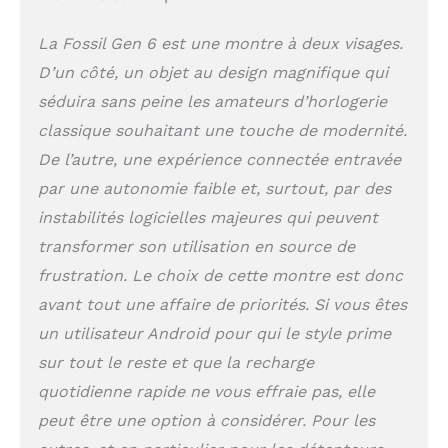
câble de données
USB avec chargeur
La Fossil Gen 6 est une montre à deux visages.
magnétique
s’enclenche sur les
D’un côté, un objet au design magnifique qui
anneaux au dos du
séduira sans peine les amateurs d’horlogerie
boîtier de la montre
et tourne à 360
classique souhaitant une touche de modernité.
degrés pour faciliter
De l’autre, une expérience connectée entravée
l’utilisation et 80 %
par une autonomie faible et, surtout, par des
en une demi-heure
environ Écran
instabilités logicielles majeures qui peuvent
toujours allumé
transformer son utilisation en source de
désormais plus
frustration. Le choix de cette montre est donc
lumineux et plus
coloré, des milliers
avant tout une affaire de priorités. Si vous êtes
de cadrans pour
un utilisateur Android pour qui le style prime
personnaliser votre
look et toujours voir
sur tout le reste et que la recharge
l’heure, des
quotidienne rapide ne vous effraie pas, elle
centaines
peut être une option à considérer. Pour les
d’applications :
assistant, bien-être,