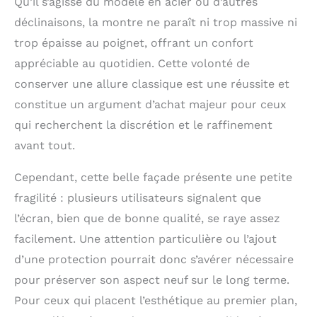
Qu’il s’agisse du modèle en acier ou d’autres
données USB avec
chargeur magnétique
déclinaisons, la montre ne paraît ni trop massive ni
s’enclenche sur les
trop épaisse au poignet, offrant un confort
anneaux au dos du
appréciable au quotidien. Cette volonté de
boîtier de la montre et
tourne à 360 degrés
conserver une allure classique est une réussite et
pour faciliter
constitue un argument d’achat majeur pour ceux
l’utilisation et 80 % en
qui recherchent la discrétion et le raffinement
une demi-heure
environ Écran
avant tout.
toujours allumé
désormais plus
Cependant, cette belle façade présente une petite
lumineux et plus
fragilité : plusieurs utilisateurs signalent que
coloré, des milliers de
cadrans pour
l’écran, bien que de bonne qualité, se raye assez
personnaliser votre
facilement. Une attention particulière ou l’ajout
look et toujours voir
d’une protection pourrait donc s’avérer nécessaire
l’heure, des centaines
d’applications :
pour préserver son aspect neuf sur le long terme.
assistant, bien-être,
Pour ceux qui placent l’esthétique au premier plan,
paiements, musique,