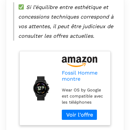
Si l’équilibre entre esthétique et
concessions techniques correspond à
vos attentes, il peut être judicieux de
consulter les offres actuelles.
Fossil Homme
montre
connectée Gen 6
Wear OS by Google
avec haut-
est compatible avec
parleur,
les téléphones
fréquence
équipés de la
cardiaque, NFC
dernière version
et alertes pour
d’android (à
smartphones$
l’exception de
FTW4066