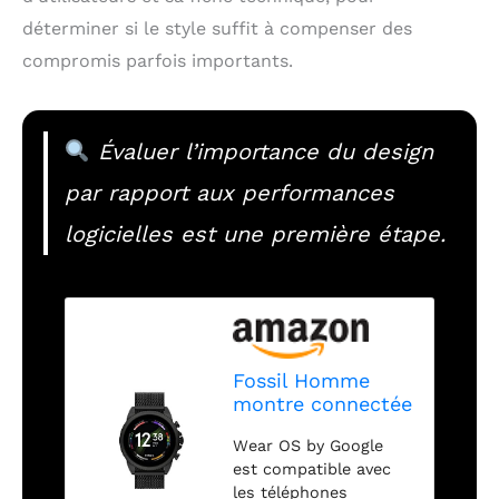
déterminer si le style suffit à compenser des
compromis parfois importants.
Évaluer l’importance du design
par rapport aux performances
logicielles est une première étape.
Fossil Homme
montre connectée
Gen 6 avec haut-
Wear OS by Google
parleur, fréquence
est compatible avec
cardiaque, NFC et
les téléphones
alertes pour