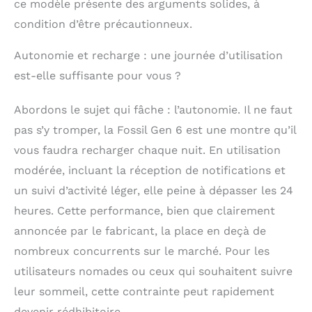
réseaux sociaux,
ce modèle présente des arguments solides, à
actualités, jeux,
condition d’être précautionneux.
chronomètres et bien
d’autres et bénéficiant
Autonomie et recharge : une journée d’utilisation
d’un temps de
chargement d’environ
est-elle suffisante pour vous ?
une demi-heure, cette
montre étanche (3
Abordons le sujet qui fâche : l’autonomie. Il ne faut
ATM) est idéale pour
pas s’y tromper, la Fossil Gen 6 est une montre qu’il
toutes vos activités
Suivi automatique des
vous faudra recharger chaque nuit. En utilisation
objectifs d’activité, du
modérée, incluant la réception de notifications et
nombre de pas, du
un suivi d’activité léger, elle peine à dépasser les 24
sommeil, de la
fréquence cardiaque,
heures. Cette performance, bien que clairement
du taux d’oxygène
annoncée par le fabricant, la place en deçà de
dans le sang (SPO2) et
bien plus encore, les
nombreux concurrents sur le marché. Pour les
modes d’activité
utilisateurs nomades ou ceux qui souhaitent suivre
utilisant le GPS vous
leur sommeil, cette contrainte peut rapidement
permettent de suivre
l’itinéraire et la
devenir rédhibitoire.