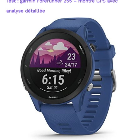
Test : garmin Forerunner 255 – montre GPS avec
performances. C'est
l'outil idéal pour analyser
analyse détaillée
chaque session via
l'application dédiée, qui
transforme vos efforts en
graphiques clairs. Que
vous soyez athlète ou
amateur, cette montre
intelligente booste votre
motivation pour une
amélioration constante.
[Santé 24/7 : Capteur
Optique Haute
Performance] Priorisez
votre bien-être avec
notre capteur optique
avancé de nouvelle
génération. Cette montre
connectée femme et
homme assure un suivi
continu 24h/24 de votre
fréquence cardiaque et
du taux d'oxygène dans le
sang (SpO2). Le système
émet une alerte