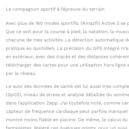
Le compagnon sportif à l’épreuve du terrain
Avec plus de 160 modes sportifs, l’Amazfit Active 2 s
Que ce soit pour la course à pied, la natation, la mus
chacune de mes activités. La détection automatique de
pratique au quotidien. La précision du GPS intégré m’a
en extérieur, avec des tracés et des distances cohére
télécharger des cartes pour une utilisation hors ligne
par le réseau.
Le suivi des données de santé est lui aussi très compl
(SpO2), niveau de stress et analyse détaillée du somme
dans l’application Zepp. J’ai toutefois noté, comme cer
capteur de fréquence cardiaque peut parfois manquer d
montré moins fiable en piscine. De même, le calcul du 
fantaisistes. Malgré ces quelques points, pour un suivi g