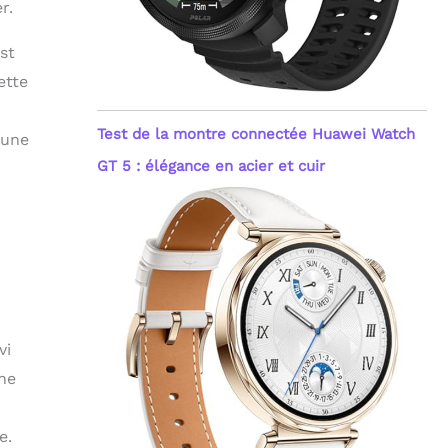
r.
st
ette
Test de la montre connectée Huawei Watch
 une
GT 5 : élégance en acier et cuir
vi
une
e.