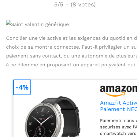
5/5 - (8 votes)
Concilier une vie active et les exigences du quotidie
choix de sa montre connectée. Faut-il privilégier un su
paiement sans contact, ou une autonomie de plusieurs
à ce dilemme en proposant un appareil polyvalent qui n
-4%
Amazfit Act
Paiement NFC,
Jours,160+ Mo
Paiements sans 
pour Android 
sécurisés avec l'
smartwatch versi