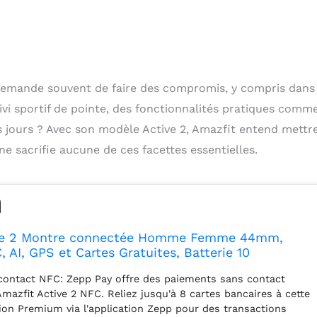
n demande souvent de faire des compromis, y compris dans
ivi sportif de pointe, des fonctionnalités pratiques comme
 jours ? Avec son modèle Active 2, Amazfit entend mettre
e sacrifie aucune de ces facettes essentielles.
ive 2 Montre connectée Homme Femme 44mm,
 AI, GPS et Cartes Gratuites, Batterie 10
des Sportifs, 5 ATM Water Resistant, Smartwatch
contact NFC: Zepp Pay offre des paiements sans contact
et iPhone
Amazfit Active 2 NFC. Reliez jusqu'à 8 cartes bancaires à cette
on Premium via l'application Zepp pour des transactions