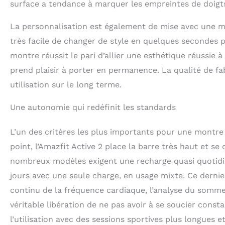
que l'écran AMOL
surface a tendance à marquer les empreintes de doigts
même en plein so
technologie BioT
La personnalisation est également de mise avec une mul
données de somm
très facile de changer de style en quelques secondes p
peuvent tout sim
hydroalcoolique,
montre réussit le pari d’allier une esthétique réussie à
irriter la peau e
prend plaisir à porter en permanence. La qualité de fa
contact, rincez à
utilisation sur le long terme.
chiffon doux.
Une autonomie qui redéfinit les standards
L’un des critères les plus importants pour une montr
point, l’Amazfit Active 2 place la barre très haut et 
nombreux modèles exigent une recharge quasi quotidien
jours avec une seule charge, en usage mixte. Ce dernier
continu de la fréquence cardiaque, l’analyse du sommeil
véritable libération de ne pas avoir à se soucier con
l’utilisation avec des sessions sportives plus longues 