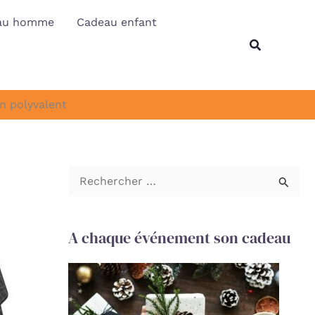
au homme
Cadeau enfant
Recherche
gn polyvalent
R
e
c
A chaque événement son cadeau
h
e
r