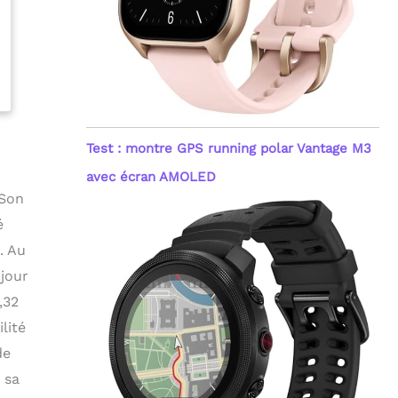
Test : montre GPS running polar Vantage M3
avec écran AMOLED
 Son
é
. Au
 jour
,32
lité
de
 sa