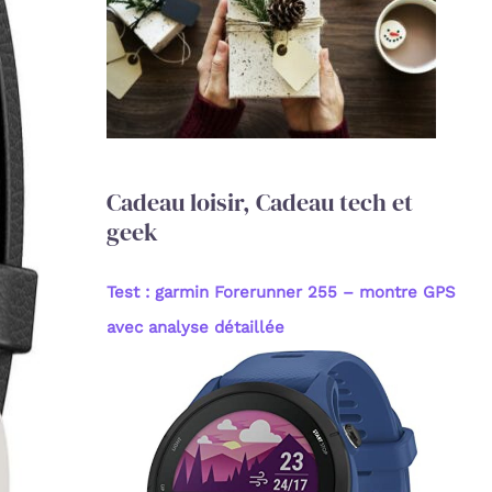
c
h
e
r
:
Cadeau loisir, Cadeau tech et
geek
Test : garmin Forerunner 255 – montre GPS
avec analyse détaillée