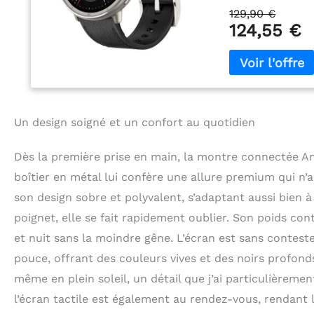
faciles et proté
129,90 €
look: La version
124,55 €
bracelet en cuir 
version Sport est
confort pendant 
de virage: Reste
gratuitement et b
écouteurs Blueto
Un design soigné et un confort au quotidien
entier, y compris
encore. Suivi GP
par satellite ga
Dès la première prise en main, la montre connectée Am
précis lorsque v
boîtier en métal lui confère une allure premium qui n’a
de 160 modes spo
son design sobre et polyvalent, s’adaptant aussi bien
de 160 modes d'e
padel et yoga. A
poignet, elle se fait rapidement oublier. Son poids co
pouvez nager et 
et nuit sans la moindre gêne. L’écran est sans conteste 
au texte: Zepp F
Utilisez-le pour
pouce, offrant des couleurs vives et des noirs profonds.
synthèse vocale o
même en plein soleil, un détail que j’ai particulièremen
traductions et d
l’écran tactile est également au rendez-vous, rendant l
L'élégant boîtier 