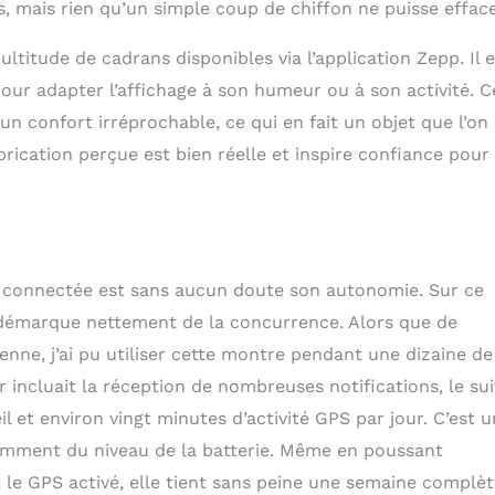
ED lumineux de 1,32 pouce facilite la lecture de vos données,
, mais rien qu’un simple coup de chiffon ne puisse efface
leil. Suivi précis de la fréquence cardiaque et du sommeil: La
racker d'Amazfit suit votre fréquence cardiaque et vos
titude de cadrans disponibles via l’application Zepp. Il e
eil avec une précision que les capteurs précédents ne
our adapter l’affichage à son humeur ou à son activité. C
plement pas égaler. Remarque : Évitez d’utiliser savon, gel
 gel douche ou lotion pour nettoyer la montre, car ils peuvent
 un confort irréprochable, ce qui en fait un objet que l’on
t corroder l’appareil, affectant son étanchéité. En cas de
brication perçue est bien réelle et inspire confiance pour
 l’eau claire, laissez tremper 30 min, puis séchez avec un
e connectée est sans aucun doute son autonomie. Sur ce
se démarque nettement de la concurrence. Alors que de
ne, j’ai pu utiliser cette montre pendant une dizaine de
 incluait la réception de nombreuses notifications, le sui
 et environ vingt minutes d’activité GPS par jour. C’est 
stamment du niveau de la batterie. Même en poussant
et le GPS activé, elle tient sans peine une semaine complèt