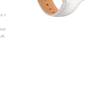
n 1
pour
it.