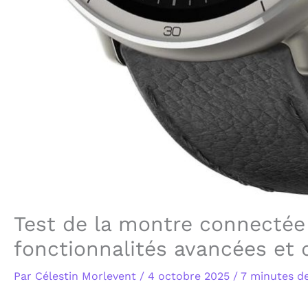
Test de la montre connectée 
fonctionnalités avancées et 
Par
Célestin Morlevent
/
4 octobre 2025
/
7 minutes de